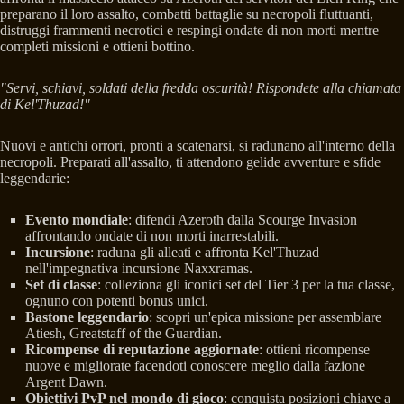
preparano il loro assalto, combatti battaglie su necropoli fluttuanti,
distruggi frammenti necrotici e respingi ondate di non morti mentre
completi missioni e ottieni bottino.
"Servi, schiavi, soldati della fredda oscurità! Rispondete alla chiamata
di Kel'Thuzad!"
Nuovi e antichi orrori, pronti a scatenarsi, si radunano all'interno della
necropoli. Preparati all'assalto, ti attendono gelide avventure e sfide
leggendarie:
Evento mondiale
: difendi Azeroth dalla Scourge Invasion
affrontando ondate di non morti inarrestabili.
Incursione
: raduna gli alleati e affronta Kel'Thuzad
nell'impegnativa incursione Naxxramas.
Set di classe
: colleziona gli iconici set del Tier 3 per la tua classe,
ognuno con potenti bonus unici.
Bastone leggendario
: scopri un'epica missione per assemblare
Atiesh, Greatstaff of the Guardian.
Ricompense di reputazione aggiornate
: ottieni ricompense
nuove e migliorate facendoti conoscere meglio dalla fazione
Argent Dawn.
Obiettivi PvP nel mondo di gioco
: conquista posizioni chiave a