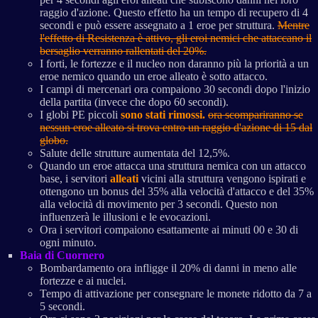
raggio d'azione. Questo effetto ha un tempo di recupero di 4
secondi e può essere assegnato a 1 eroe per struttura.
Mentre
l'effetto di Resistenza è attivo, gli eroi nemici che attaccano il
bersaglio verranno rallentati del 20%.
I forti, le fortezze e il nucleo non daranno più la priorità a un
eroe nemico quando un eroe alleato è sotto attacco.
I campi di mercenari ora compaiono 30 secondi dopo l'inizio
della partita (invece che dopo 60 secondi).
I globi PE piccoli
sono stati rimossi.
ora scompariranno se
nessun eroe alleato si trova entro un raggio d'azione di 15 dal
globo.
Salute delle strutture aumentata del 12,5%.
Quando un eroe attacca una struttura nemica con un attacco
base, i servitori
alleati
vicini alla struttura vengono ispirati e
ottengono un bonus del 35% alla velocità d'attacco e del 35%
alla velocità di movimento per 3 secondi. Questo non
influenzerà le illusioni e le evocazioni.
Ora i servitori compaiono esattamente ai minuti 00 e 30 di
ogni minuto.
Baia di Cuornero
Bombardamento ora infligge il 20% di danni in meno alle
fortezze e ai nuclei.
Tempo di attivazione per consegnare le monete ridotto da 7 a
5 secondi.