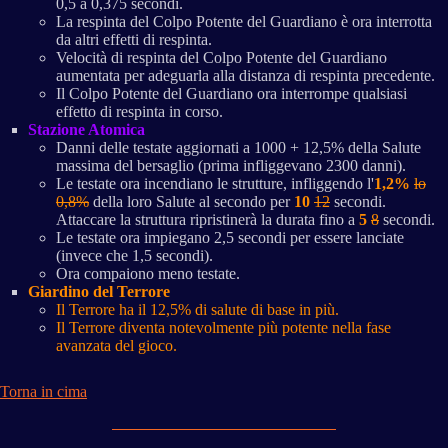
0,5 a 0,375 secondi.
La respinta del Colpo Potente del Guardiano è ora interrotta
da altri effetti di respinta.
Velocità di respinta del Colpo Potente del Guardiano
aumentata per adeguarla alla distanza di respinta precedente.
Il Colpo Potente del Guardiano ora interrompe qualsiasi
effetto di respinta in corso.
Stazione Atomica
Danni delle testate aggiornati a 1000 + 12,5% della Salute
massima del bersaglio (prima infliggevano 2300 danni).
Le testate ora incendiano le strutture, infliggendo l'
1,2%
lo
0,8%
della loro Salute al secondo per
10
12
secondi.
Attaccare la struttura ripristinerà la durata fino a
5
8
secondi.
Le testate ora impiegano 2,5 secondi per essere lanciate
(invece che 1,5 secondi).
Ora compaiono meno testate.
Giardino del Terrore
Il Terrore ha il 12,5% di salute di base in più.
Il Terrore diventa notevolmente più potente nella fase
avanzata del gioco.
Torna in cima