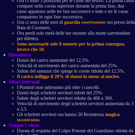
Ora ci sono 3 posizioni per le casse del tesoro. La prima cassa
compare nella corsia superiore durante la prima fase, due
casse appaiono nelle tre fasi successive e tutte e tre le casse
compaiono in ogni fase successiva.
Ora ci sono delle torri di
guardia
osservazione
nei pressi della
Baia di Cuornero.
Ora perdi solo metà delle tue monete alla morte (arrotondate
per difetto).
Sono necessarie solo 8 monete per la prima consegna,
invece che 10.
Hanamura
Danni del carico aumentati del 12,5%.
Velocità di movimento del carico aumentata del 25%.
Salute del samurai che spinge le corsie ridotta del 12,5%.
Il carico infligge il 20% di danni in meno al nucleo.
Altari Infernali
I Punitori non salteranno più oltre i cancelli.
Danni degli scheletri servitori ridotti del 25%.
Salute degli scheletri servitori ridotta da 400 a 300.
Velocità di movimento degli scheletri servitori aumentata da 3
a 3,5.
Gli scheletri servitori ora hanno 20 Resistenza
magica
incantesimo
.
Tempio Celeste
Durata di respinta del Colpo Potente del Guardiano ridotta da