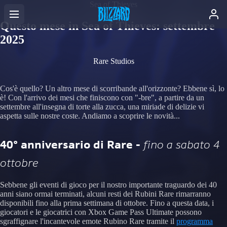
Sea of Thieves
Questo mese in Sea of Thieves: settembre
2025
Rare Studios
Cos'è quello? Un altro mese di scorribande all'orizzonte? Ebbene sì, lo
è! Con l'arrivo dei mesi che finiscono con "-bre", a partire da un
settembre all'insegna di torte alla zucca, una miriade di delizie vi
aspetta sulle nostre coste. Andiamo a scoprire le novità...
40º anniversario di Rare -
fino a sabato 4
ottobre
Sebbene gli eventi di gioco per il nostro importante traguardo dei 40
anni siano ormai terminati, alcuni resti dei Rubini Rare rimarranno
disponibili fino alla prima settimana di ottobre. Fino a questa data, i
giocatori e le giocatrici con Xbox Game Pass Ultimate possono
sgraffignare l'incantevole emote Rubino Rare tramite il
programma