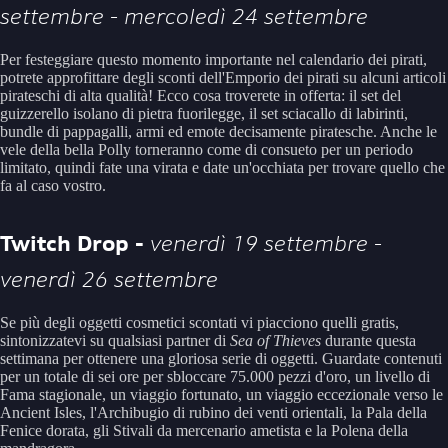
settembre - mercoledì 24 settembre
Per festeggiare questo momento importante nel calendario dei pirati,
potrete approfittare degli sconti dell'Emporio dei pirati su alcuni articoli
pirateschi di alta qualità! Ecco cosa troverete in offerta: il set del
guizzerello isolano di pietra fuorilegge, il set sciacallo di labirinti,
bundle di pappagalli, armi ed emote decisamente piratesche. Anche le
vele della bella Polly torneranno come di consueto per un periodo
limitato, quindi fate una virata e date un'occhiata per trovare quello che
fa al caso vostro.
Twitch Drop -
venerdì 19 settembre -
venerdì 26 settembre
Se più degli oggetti cosmetici scontati vi piacciono quelli gratis,
sintonizzatevi su qualsiasi partner di
Sea of Thieves
durante questa
settimana per ottenere una gloriosa serie di oggetti. Guardate contenuti
per un totale di sei ore per sbloccare 75.000 pezzi d'oro, un livello di
Fama stagionale, un viaggio fortunato, un viaggio eccezionale verso le
Ancient Isles, l'Archibugio di rubino dei venti orientali, la Pala della
Fenice dorata, gli Stivali da mercenario ametista e la Polena della