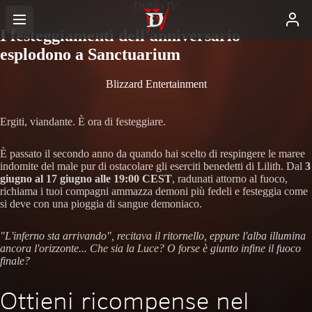
Diablo IV
I festeggiamenti dell'anniversario
esplodono a Sanctuarium
Blizzard Entertainment
Ergiti, viandante. È ora di festeggiare.
È passato il secondo anno da quando hai scelto di respingere le maree
indomite del male pur di ostacolare gli eserciti benedetti di Lilith. Dal
3
giugno al 17 giugno alle 19:00 CEST
, radunati attorno al fuoco,
richiama i tuoi compagni ammazza demoni più fedeli e festeggia come
si deve con una pioggia di sangue demoniaco.
"L'inferno sta arrivando", recitava il ritornello, eppure l'alba illumina
ancora l'orizzonte... Che sia la Luce? O forse è giunto infine il fuoco
finale?
Ottieni ricompense nel