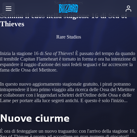
Sea of Thieves
Semina il caos nella stagione 16 di Sea of
Thieves
Rare Studios
Inizia la stagione 16 di
Sea of Thieves
! È passato del tempo da quando
il temibile Capitan Flameheart è tornato in forma e ora ha intenzione di
espandere il raggio d'azione dei suoi fedeli seguaci e far accrescere la
fama delle Ossa del Mietitore.
In questo nuovo aggiornamento stagionale gratuito, i pirati potranno
intraprendere il loro primo viaggio alla ricerca delle Ossa del Mietitore
e collaborare con i leggendari scheletri dell'Ordine delle Ossa e delle
Lame per portare alla luce segreti antichi. E questo è solo l'inizio...
Nuove ciurme
È ora di festeggiare un nuovo traguardo: con l'arrivo della stagione 16,
Sea of Thieves è pronto ad accogliere un gran numero di giocatori!