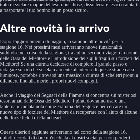
tratti di svelare mappe del tesoro insidiose, dissotterrare tesori o aiutarti
a trasportare il tuo bottino in un posto sicuro.
Altre novità in arrivo
Dopo l'aggiornamento di maggio, ci saranno altre novità per la
stagione 16. Nei prossimi mesi arriveranno nuove funzionalità
suddivise nel corso della stagione, tra cui un secondo viaggio in nome
delle Ossa del Mietitore e l'introduzione dei sigilli fragili sui forzieri del
Mietitore! Se una ciurma decidesse di compiere il grande passo e
indagare su ciò che si cela realmente all'interno di queste strane casse
luminose, potrebbe ritrovarsi una massiccia ciurma di scheletri pronti a
difendere fino alla morte i propri nuovi compagni.
Anche il viaggio dei Seguaci della Fiamma si concentra sui misteriosi
tesori amati dalle Ossa del Mietitore. I pirati dovranno usare una
lanterna incantata nota come Fiamma del Seguace per cercare un
nuovo tipo di forziere del Mietitore da recuperare con l'aiuto di alcune
delle forze fedeli di Flameheart.
Queste ulteriori aggiunte arriveranno nel corso della stagione 16,
quindi ricordati di dare un'occhiata ai nostri social per non perderti