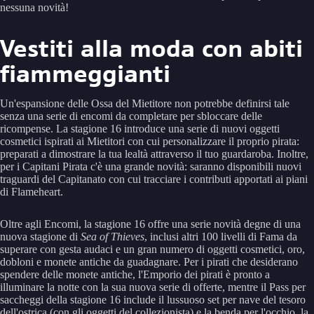
nessuna novità!
Vestiti alla moda con abiti
fiammeggianti
Un'espansione delle Ossa del Mietitore non potrebbe definirsi tale
senza una serie di encomi da completare per sbloccare delle
ricompense. La stagione 16 introduce una serie di nuovi oggetti
cosmetici ispirati ai Mietitori con cui personalizzare il proprio pirata:
preparati a dimostrare la tua lealtà attraverso il tuo guardaroba. Inoltre,
per i Capitani Pirata c'è una grande novità: saranno disponibili nuovi
traguardi del Capitanato con cui tracciare i contributi apportati ai piani
di Flameheart.
Oltre agli Encomi, la stagione 16 offre una serie novità degne di una
nuova stagione di
Sea of ​​Thieves
, inclusi altri 100 livelli di Fama da
superare con gesta audaci e un gran numero di oggetti cosmetici, oro,
dobloni e monete antiche da guadagnare. Per i pirati che desiderano
spendere delle monete antiche, l'Emporio dei pirati è pronto a
illuminare la notte con la sua nuova serie di offerte, mentre il Pass per
saccheggi della stagione 16 include il lussuoso set per nave del tesoro
dell'ostrica (con gli oggetti del collezionista) e la benda per l'occhio, la