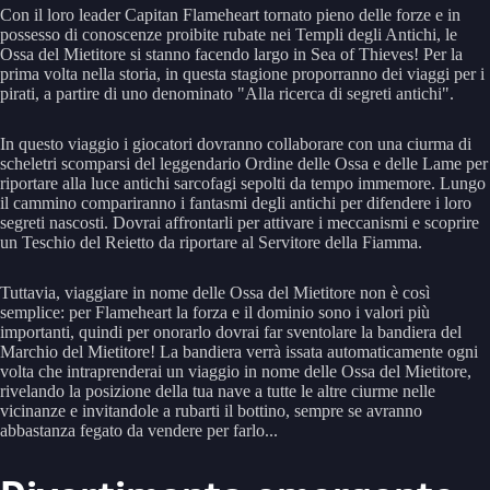
Con il loro leader Capitan Flameheart tornato pieno delle forze e in
possesso di conoscenze proibite rubate nei Templi degli Antichi, le
Ossa del Mietitore si stanno facendo largo in Sea of Thieves! Per la
prima volta nella storia, in questa stagione proporranno dei viaggi per i
pirati, a partire di uno denominato "Alla ricerca di segreti antichi".
In questo viaggio i giocatori dovranno collaborare con una ciurma di
scheletri scomparsi del leggendario Ordine delle Ossa e delle Lame per
riportare alla luce antichi sarcofagi sepolti da tempo immemore. Lungo
il cammino compariranno i fantasmi degli antichi per difendere i loro
segreti nascosti. Dovrai affrontarli per attivare i meccanismi e scoprire
un Teschio del Reietto da riportare al Servitore della Fiamma.
Tuttavia, viaggiare in nome delle Ossa del Mietitore non è così
semplice: per Flameheart la forza e il dominio sono i valori più
importanti, quindi per onorarlo dovrai far sventolare la bandiera del
Marchio del Mietitore! La bandiera verrà issata automaticamente ogni
volta che intraprenderai un viaggio in nome delle Ossa del Mietitore,
rivelando la posizione della tua nave a tutte le altre ciurme nelle
vicinanze e invitandole a rubarti il bottino, sempre se avranno
abbastanza fegato da vendere per farlo...