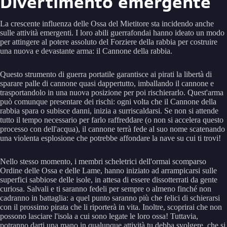
Divertimento emergente
La crescente influenza delle Ossa del Mietitore sta incidendo anche
sulle attività emergenti. I loro abili guerrafondai hanno ideato un modo
per attingere al potere assoluto del Forziere della rabbia per costruire
una nuova e devastante arma: il Cannone della rabbia.
Questo strumento di guerra portatile garantisce ai pirati la libertà di
sparare palle di cannone quasi dappertutto, imballando il cannone e
trasportandolo in una nuova posizione per poi rischierarlo. Quest'arma
può comunque presentare dei rischi: ogni volta che il Cannone della
rabbia spara o subisce danni, inizia a surriscaldarsi. Se non si attende
tutto il tempo necessario per farlo raffreddare (o non si accelera questo
processo con dell'acqua), il cannone terrà fede al suo nome scatenando
una violenta esplosione che potrebbe affondare la nave su cui ti trovi!
Nello stesso momento, i membri scheletrici dell'ormai scomparso
Ordine delle Ossa e delle Lame, hanno iniziato ad arrampicarsi sulle
superfici sabbiose delle isole, in attesa di essere dissotterrati da gente
curiosa. Salvali e ti saranno fedeli per sempre o almeno finché non
cadranno in battaglia: a quel punto saranno più che felici di schierarsi
con il prossimo pirata che li riporterà in vita. Inoltre, scoprirai che non
possono lasciare l'isola a cui sono legate le loro ossa! Tuttavia,
potranno darti una mano in qualunque attività tu debba svolgere, che si