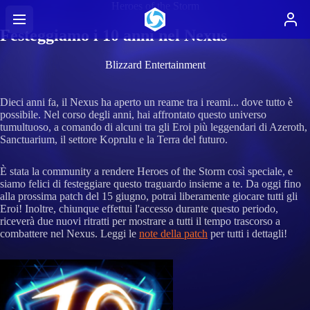
Heroes of the Storm
Festeggiamo i 10 anni nel Nexus
Blizzard Entertainment
Dieci anni fa, il Nexus ha aperto un reame tra i reami... dove tutto è
possibile. Nel corso degli anni, hai affrontato questo universo
tumultuoso, a comando di alcuni tra gli Eroi più leggendari di Azeroth,
Sanctuarium, il settore Koprulu e la Terra del futuro.
È stata la community a rendere Heroes of the Storm così speciale, e
siamo felici di festeggiare questo traguardo insieme a te. Da oggi fino
alla prossima patch del 15 giugno, potrai liberamente giocare tutti gli
Eroi! Inoltre, chiunque effettui l'accesso durante questo periodo,
riceverà due nuovi ritratti per mostrare a tutti il tempo trascorso a
combattere nel Nexus. Leggi le
note della patch
per tutti i dettagli!