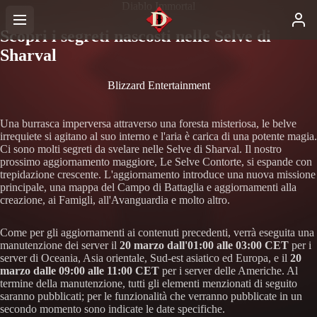
Diablo Immortal
Scopri i segreti nascosti nelle Selve di
Sharval
Blizzard Entertainment
Una burrasca imperversa attraverso una foresta misteriosa, le belve
irrequiete si agitano al suo interno e l'aria è carica di una potente magia.
Ci sono molti segreti da svelare nelle Selve di Sharval. Il nostro
prossimo aggiornamento maggiore, Le Selve Contorte, si espande con
trepidazione crescente. L'aggiornamento introduce una nuova missione
principale, una mappa del Campo di Battaglia e aggiornamenti alla
creazione, ai Famigli, all'Avanguardia e molto altro.
Come per gli aggiornamenti ai contenuti precedenti, verrà eseguita una
manutenzione dei server il
20 marzo dall'01:00 alle 03:00 CET
per i
server di Oceania, Asia orientale, Sud-est asiatico ed Europa, e il
20
marzo dalle 09:00 alle 11:00 CET
per i server delle Americhe. Al
termine della manutenzione, tutti gli elementi menzionati di seguito
saranno pubblicati; per le funzionalità che verranno pubblicate in un
secondo momento sono indicate le date specifiche.