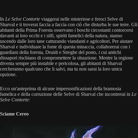
In
Le Selve Contorte
viaggerai nelle misteriose e feroci Selve di
Sharval e ti troverai faccia a faccia con ciò che disturba le sue terre. Gli
abitanti della Prima Foresta osservano i boschi circostanti contorcersi
davanti ai loro occhi e i silfi, spiriti famelici della natura, stanno
uscendo dalle loro tane catturando viandanti e agricoltori. Per aiutare
Sharval e individuare la fonte di questa minaccia, collaborerai con i
guardiani della foresta, Druidi e Streghe del posto, i cui antichi
dissapori rischiano di compromettere la situazione. Mentre la regione
diventa sempre più instabile e pericolosa, gli abitanti di Sharval
cercheranno qualcuno che li salvi, ma tu non sarai la loro unica
opzione.
Ecco un'anteprima di alcune impersonificazioni della bramosia
famelica e della corruzione delle Selve di Sharval che incontrerai in
Le
Selve Contorte
:
Sciame Cereo