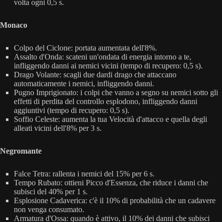
volta ogni 0,5 s.
Monaco
Colpo del Ciclone: portata aumentata dell'8%.
Assalto d'Onda: scateni un'ondata di energia intorno a te,
infliggendo danni ai nemici vicini (tempo di recupero: 0,5 s).
Drago Volante: scagli due dardi drago che attaccano
automaticamente i nemici, infliggendo danni.
Pugno Imprigionato: i colpi che vanno a segno su nemici sotto gli
effetti di perdita del controllo esplodono, infliggendo danni
aggiuntivi (tempo di recupero: 0,5 s).
Soffio Celeste: aumenta la tua Velocità d'attacco e quella degli
alleati vicini dell'8% per 3 s.
Negromante
Falce Tetra: rallenta i nemici del 15% per 6 s.
Tempo Rubato: ottieni Picco d'Essenza, che riduce i danni che
subisci del 40% per 1 s.
Esplosione Cadaverica: c'è il 10% di probabilità che un cadavere
non venga consumato.
Armatura d'Ossa: quando è attivo, il 10% dei danni che subisci