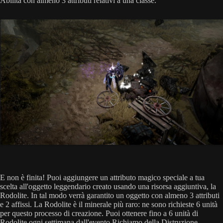
Abilità con almeno 3 attributi relativi a una classe.
E non è finita! Puoi aggiungere un attributo magico speciale a tua
scelta all'oggetto leggendario creato usando una risorsa aggiuntiva, la
Rodolite. In tal modo verrà garantito un oggetto con almeno 3 attributi
e 2 affissi. La Rodolite è il minerale più raro: ne sono richieste 6 unità
per questo processo di creazione. Puoi ottenere fino a 6 unità di
Rodolite ogni settimana dall'evento Richiamo della Distruzione