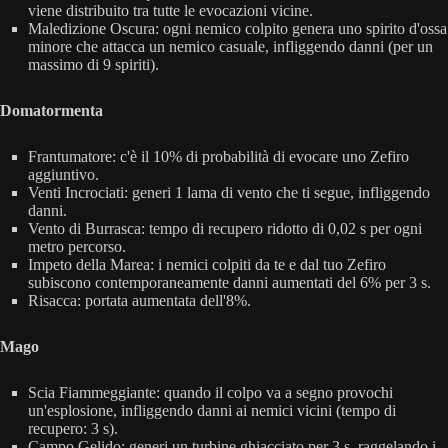
viene distribuito tra tutte le evocazioni vicine.
Maledizione Oscura: ogni nemico colpito genera uno spirito d'ossa
minore che attacca un nemico casuale, infliggendo danni (per un
massimo di 9 spiriti).
Domatormenta
Frantumatore: c'è il 10% di probabilità di evocare uno Zefiro
aggiuntivo.
Venti Incrociati: generi 1 lama di vento che ti segue, infliggendo
danni.
Vento di Burrasca: tempo di recupero ridotto di 0,02 s per ogni
metro percorso.
Impeto della Marea: i nemici colpiti da te e dal tuo Zefiro
subiscono contemporaneamente danni aumentati del 6% per 3 s.
Risacca: portata aumentata dell'8%.
Mago
Scia Fiammeggiante: quando il colpo va a segno provochi
un'esplosione, infliggendo danni ai nemici vicini (tempo di
recupero: 3 s).
Campo Gelido: generi un turbine ghiacciato per 3 s, raggelando i