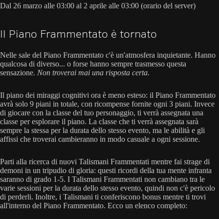
Dal 26 marzo alle 03:00 al 2 aprile alle 03:00 (orario del server)
Il Piano Frammentato è tornato
Nelle sale del Piano Frammentato c'è un'atmosfera inquietante. Hanno
qualcosa di diverso... o forse hanno sempre trasmesso questa
sensazione.
Non troverai mai una risposta certa.
Il piano dei miraggi cognitivi ora è meno esteso: il Piano Frammentato
avrà solo 9 piani in totale, con ricompense fornite ogni 3 piani. Invece
di giocare con la classe del tuo personaggio, ti verrà assegnata una
classe per esplorare il piano. La classe che ti verrà assegnata sarà
sempre la stessa per la durata dello stesso evento, ma le abilità e gli
affissi che troverai cambieranno in modo casuale a ogni sessione.
Parti alla ricerca di nuovi Talismani Frammentati mentre fai strage di
demoni in un tripudio di gloria: questi ricordi della tua mente infranta
saranno di grado 1-5. I Talismani Frammentati non cambiano tra le
varie sessioni per la durata dello stesso evento, quindi non c'è pericolo
di perderli. Inoltre, i Talismani ti conferiscono bonus mentre ti trovi
all'interno del Piano Frammentato. Ecco un elenco completo: