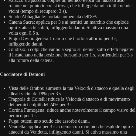
Attacco a Spazzata: colpire un nemico evoca un mazzafrusto
rotante nel punto in cui si trova, che infligge danni a tutti i nemici
vicini (tempo di recupero: 3 s).
Scudo Abbagliante: portata aumentata dell'8%.
Catena Sacra: applica per 3 s ai nemici un marchio che esplode
ogni 3 attacchi subiti, infliggendo danni. Si attiva massimo una
volta ogni 0,5 s.
Pugni Divini: genera 1 dardo che ti orbita attorno per 3 s,
infliggendo danni.
Giudizio: i colpi che vanno a segno su nemici sotto effetti negativi
li incatenano nella posizione bersaglio per 1 s, stordendoli per 3 s
alla rottura della catena.
Cacciatore di Demoni
Vista delle Ombre: aumenta la tua Velocità d'attacco e quella degli
alleati vicini dell'8% per 3 s.
Trappola di Coltelli: riduce la Velocità d'attacco e di movimento
dei nemici colpiti del 24% per 3 s.
Cortina Fumogena: riduce anche notevolmente il campo visivo del
nemico per 1 s.
Fuga: ottieni uno scudo che assorbe danni.
Vendetta: applica per 3 s ai nemici un marchio che esplode ogni 3
attacchi da Vendetta, infliggendo danni. Si attiva massimo una