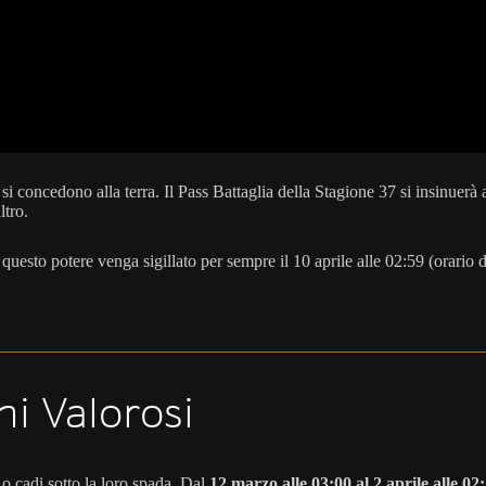
i concedono alla terra. Il Pass Battaglia della Stagione 37 si insinuerà 
tro.
 questo potere venga sigillato per sempre il 10 aprile alle 02:59 (orario d
ni Valorosi
 o cadi sotto la loro spada. Dal
12 marzo alle 03:00 al 2 aprile alle 02: