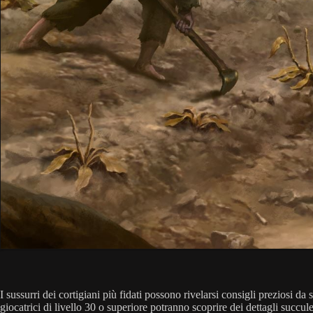
I sussurri dei cortigiani più fidati possono rivelarsi consigli preziosi d
giocatrici di livello 30 o superiore potranno scoprire dei dettagli succ