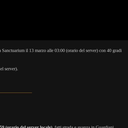
a Sanctuarium il 13 marzo alle 03:00 (orario del server) con 40 gradi
el server).
59 (orario del server locale)
, fatti strada e avanza in Guardiani