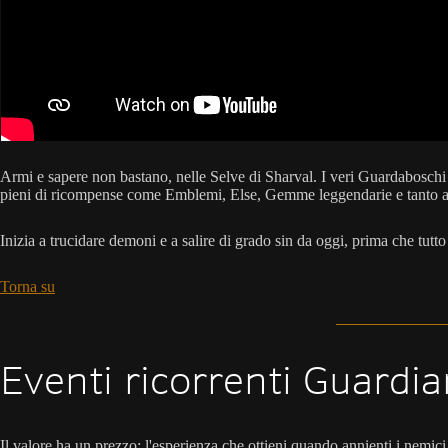
Armi e sapere non bastano, nelle Selve di Sharval. I veri Guardaboschi s
pieni di ricompense come Emblemi, Else, Gemme leggendarie e tanto al
Inizia a trucidare demoni e a salire di grado sin da oggi, prima che tutto
Torna su
Eventi ricorrenti Guardia
Il valore ha un prezzo: l'esperienza che ottieni quando annienti i nemici