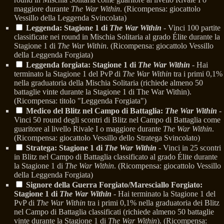
maggiore durante
The War Within
. (Ricompensa: giocattolo
Vessillo della Leggenda Svincolata)
Leggenda: Stagione 1 di
The War Within
- Vinci 100 partite
classificate nei round in Mischia Solitaria al grado Élite durante la
Stagione 1 di
The War Within
. (Ricompensa: giocattolo Vessillo
della Leggenda Forgiata)
Leggenda forgiata: Stagione 1 di
The War Within
- Hai
terminato la Stagione 1 del PvP di
The War Within
tra i primi 0,1%
nella graduatoria della Mischia Solitaria (richiede almeno 50
battaglie vinte durante la Stagione 1 di The War Within).
(Ricompensa: titolo "Leggenda Forgiata")
Medico del Blitz nel Campo di Battaglia:
The War Within
-
Vinci 50 round degli scontri di Blitz nel Campo di Battaglia come
guaritore al livello Rivale I o maggiore durante
The War Within
.
(Ricompensa: giocattolo Vessillo dello Stratega Svincolato)
Stratega: Stagione 1 di
The War Within
- Vinci in 25 scontri
in Blitz nel Campo di Battaglia classificato al grado Élite durante
la Stagione 1 di
The War Within
. (Ricompensa: giocattolo Vessillo
della Leggenda Forgiata)
Signore della Guerra Forgiato/Maresciallo Forgiato:
Stagione 1 di
The War Within
- Hai terminato la Stagione 1 del
PvP di
The War Within
tra i primi 0,1% nella graduatoria dei Blitz
nel Campo di Battaglia classificati (richiede almeno 50 battaglie
vinte durante la Stagione 1 di
The War Within
). (Ricompensa: