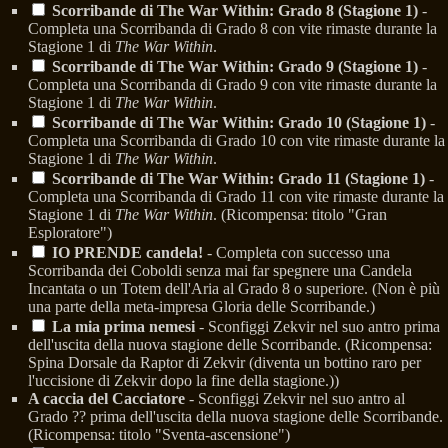
Scorribande di The War Within: Grado 8 (Stagione 1)
-
Completa una Scorribanda di Grado 8 con vite rimaste durante la
Stagione 1 di
The War Within
.
Scorribande di The War Within: Grado 9 (Stagione 1)
-
Completa una Scorribanda di Grado 9 con vite rimaste durante la
Stagione 1 di
The War Within
.
Scorribande di The War Within: Grado 10 (Stagione 1)
-
Completa una Scorribanda di Grado 10 con vite rimaste durante la
Stagione 1 di
The War Within
.
Scorribande di The War Within: Grado 11 (Stagione 1)
-
Completa una Scorribanda di Grado 11 con vite rimaste durante la
Stagione 1 di
The War Within
. (Ricompensa: titolo "Gran
Esploratore")
IO PRENDE candela!
- Completa con successo una
Scorribanda dei Coboldi senza mai far spegnere una Candela
Incantata o un Totem dell'Aria al Grado 8 o superiore. (Non è più
una parte della meta-impresa Gloria delle Scorribande.)
La mia prima nemesi
- Sconfiggi Zekvir nel suo antro prima
dell'uscita della nuova stagione delle Scorribande. (Ricompensa:
Spina Dorsale da Raptor di Zekvir (diventa un bottino raro per
l'uccisione di Zekvir dopo la fine della stagione.))
A caccia del Cacciatore
- Sconfiggi Zekvir nel suo antro al
Grado ?? prima dell'uscita della nuova stagione delle Scorribande.
(Ricompensa: titolo "Sventa-ascensione")