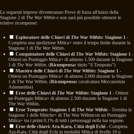
Le seguenti imprese diventeranno Prove di forza all'inizio della
Stagione 2 di
The War Within
e non sarà più possibile ottenere le
relative ricompense:
Esploratore delle Chiavi di
The War Within
: Stagione 1
-
Completa una spedizione Mitica+ entro il tempo limite durante la
Stagione 1 di
The War Within
.
Conquistatore delle Chiavi di
The War Within
: Stagione 1
-
Ottieni un Punteggio Mitica+ di almeno 1.500 durante la Stagione
1 di
The War Within
. (
Ricompensa:
titolo "il Temprato")
Maestro delle Chiavi di
The War Within
: Stagione 1
-
Ottieni un Punteggio Mitica+ di almeno 2.000 durante la Stagione
1 di The War Within. (
Ricompensa:
cavalcatura Meccanotuta
Adamantina)
Eroe delle Chiavi di
The War Within
: Stagione 1
- Ottieni
un Punteggio Mitica+ di almeno 2.500 durante la Stagione 1 di
The War Within.
Eroe Temprato: Stagione 1 di
The War Within
- Termina la
Stagione 1 delle Mitiche+ di The War Withincon un Punteggio
Mitica+ tra i primi 0,1% di tutti i personaggi nella tua regione.
Eroe delle chiavi: Ara-Kara, Città degli Echi
- Completa
Ara-Kara, Città degli Echi in modalità Mitica di livello 10 o