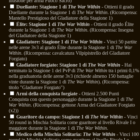
illusione per arma Fuoco Sacro)
Duellante: Stagione 1 di
The War Within
- Ottieni il grado
Duellante durante la Stagione 1 di
The War Within
. (Ricompensa:
Mantello Prestigioso del Gladiatore della Stagione 1)
Élite: Stagione 1 di
The War Within
- Ottieni il grado Élite
durante la Stagione 1 di
The War Within
. (Ricompensa: Insegna
del Gladiatore della Stagione 1)
Gladiatore: Stagione 1 di
The War Within
- Vinci 50 partite
nelle arene 3v3 al grado Élite durante la Stagione 1 di
The War
Within
. (Ricompensa: cavalcatura Vilpipistrello del Gladiatore
Forgiato)
Gladiatore forgiato: Stagione 1 di
The War Within
- Hai
terminato la Stagione 1 del PvP di
The War Within
tra i primi 0,1%
nella graduatoria delle arene 3v3 (richiede almeno 150 battaglie
vinte durante la Stagione 1 di
The War Within
). (Ricompensa:
titolo "Gladiatore Forgiato")
Armi della conquista forgiate
- Ottieni 2.500 Punti
Conquista con questo personaggio durante la Stagione 1 di
The
War Within
. (Ricompensa: gettone Arma del Gladiatore Forgiato
(x2))
Guaritore da campo: Stagione 1 di
The War Within
- Vinci
50 round in Mischia Solitaria come guaritore al livello Rivale I o
maggiore durante la Stagione 1 di
The War Within
.
Medico della Mischia Solitaria:
The War Within
- Vinci 100
round in Mischia Solitaria come guaritore al livello Rivale I o