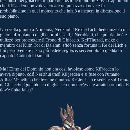
racchiuso nel ghiaccio, imparò una lezione molto preziosa. Capì infatti
che Kil'jaeden non voleva creare un pupazzo di neve e fu
probabilmente in quel momento che iniziò a mettere in discussione il
suo piano.
Una volta giunto a Nordania, Ner'zhul il Re dei Lich diede inizio a una
guerra affrontando degli enormi insetti, i Nerubiani, che poi rianimò e
utilizzò per proteggere il Trono di Ghiaccio. Kel'Thuzad, mago e
membro del Kirin Tor di Dalaran, sfidò senza fortuna il Re dei Lich e
finì per diventare il suo più fedele seguace, servendolo in qualità di
capo del Culto dei Dannati.
Ma l'Elmo del Dominio non era così favoloso come Kil'jaeden lo
aveva dipinto, così Ner'zhul tradì Kil'jaeden e si fuse con l'umano
Arthas Menethil, che divenne il nuovo Re dei Lich e sedette sul Trono
di Ghiaccio. Quel blocco di ghiaccio non dev'essere affatto comodo. E
dov'è finita Jaina?