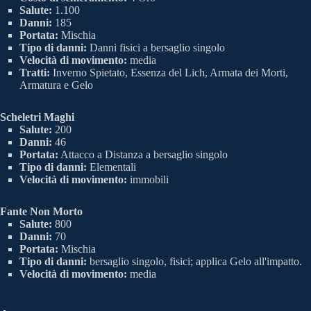
Salute:
1.100
Danni:
185
Portata:
Mischia
Tipo di danni:
Danni fisici a bersaglio singolo
Velocità di movimento:
media
Tratti:
Inverno Spietato, Essenza del Lich, Armata dei Morti,
Armatura e Gelo
Scheletri Maghi
Salute:
200
Danni:
46
Portata:
Attacco a Distanza a bersaglio singolo
Tipo di danni:
Elementali
Velocità di movimento:
immobili
Fante Non Morto
Salute:
800
Danni:
70
Portata:
Mischia
Tipo di danni:
bersaglio singolo, fisici; applica Gelo all'impatto.
Velocità di movimento:
media