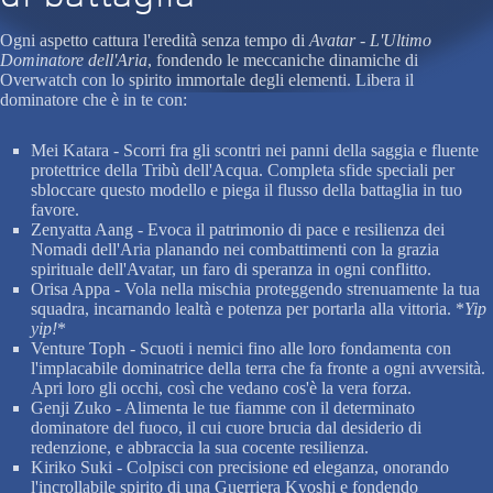
Ogni aspetto cattura l'eredità senza tempo di
Avatar - L'Ultimo
Dominatore dell'Aria
, fondendo le meccaniche dinamiche di
Overwatch con lo spirito immortale degli elementi. Libera il
dominatore che è in te con:
Mei Katara - Scorri fra gli scontri nei panni della saggia e fluente
protettrice della Tribù dell'Acqua. Completa sfide speciali per
sbloccare questo modello e piega il flusso della battaglia in tuo
favore.
Zenyatta Aang - Evoca il patrimonio di pace e resilienza dei
Nomadi dell'Aria planando nei combattimenti con la grazia
spirituale dell'Avatar, un faro di speranza in ogni conflitto.
Orisa Appa - Vola nella mischia proteggendo strenuamente la tua
squadra, incarnando lealtà e potenza per portarla alla vittoria. *
Yip
yip!
*
Venture Toph - Scuoti i nemici fino alle loro fondamenta con
l'implacabile dominatrice della terra che fa fronte a ogni avversità.
Apri loro gli occhi, così che vedano cos'è la vera forza.
Genji Zuko - Alimenta le tue fiamme con il determinato
dominatore del fuoco, il cui cuore brucia dal desiderio di
redenzione, e abbraccia la sua cocente resilienza.
Kiriko Suki - Colpisci con precisione ed eleganza, onorando
l'incrollabile spirito di una Guerriera Kyoshi e fondendo