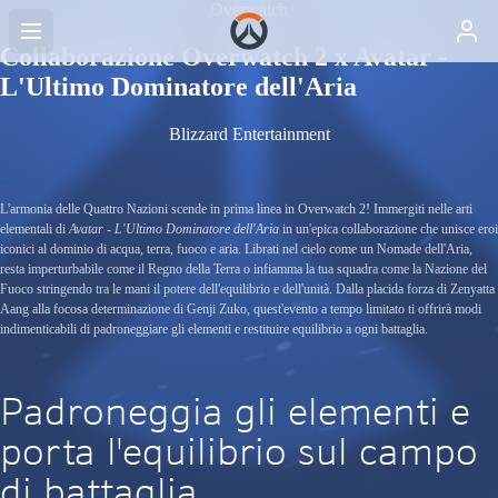
Overwatch
Collaborazione Overwatch 2 x Avatar -
L'Ultimo Dominatore dell'Aria
Blizzard Entertainment
L'armonia delle Quattro Nazioni scende in prima linea in Overwatch 2! Immergiti nelle arti
elementali di
Avatar - L'Ultimo Dominatore dell'Aria
in un'epica collaborazione che unisce eroi
iconici al dominio di acqua, terra, fuoco e aria. Librati nel cielo come un Nomade dell'Aria,
resta imperturbabile come il Regno della Terra o infiamma la tua squadra come la Nazione del
Fuoco stringendo tra le mani il potere dell'equilibrio e dell'unità. Dalla placida forza di Zenyatta
Aang alla focosa determinazione di Genji Zuko, quest'evento a tempo limitato ti offrirà modi
indimenticabili di padroneggiare gli elementi e restituire equilibrio a ogni battaglia.
Padroneggia gli elementi e
porta l'equilibrio sul campo
di battaglia