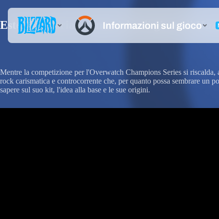
Estetica, storia e dinamiche di gioco di Ha
Mentre la competizione per l'Overwatch Champions Series si riscalda, a
rock carismatica e controcorrente che, per quanto possa sembrare un po'
sapere sul suo kit, l'idea alla base e le sue origini.