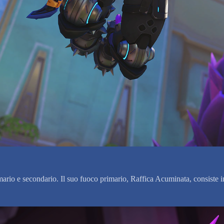
mario e secondario. Il suo fuoco primario, Raffica Acuminata, consiste i