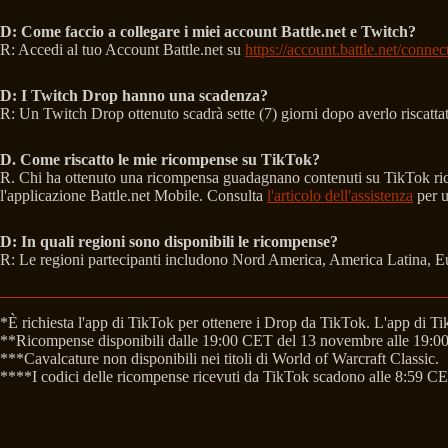
D: Come faccio a collegare i miei account Battle.net e Twitch?
R: Accedi al tuo Account Battle.net su
https://account.battle.net/connec
D: I Twitch Drop hanno una scadenza?
R: Un Twitch Drop ottenuto scadrà sette (7) giorni dopo averlo riscattat
D. Come riscatto le mie ricompense su TikTok?
R. Chi ha ottenuto una ricompensa guadagnano contenuti su TikTok ricev
l'applicazione Battle.net Mobile. Consulta
l'articolo dell'assistenza
per u
D: In quali regioni sono disponibili le ricompense?
R: Le regioni partecipanti includono Nord America, America Latina, E
*È richiesta l'app di TikTok per ottenere i Drop da TikTok. L'app di Ti
**Ricompense disponibili dalle 19:00 CET del 13 novembre alle 19:00
***Cavalcature non disponibili nei titoli di World of Warcraft Classic.
****I codici delle ricompense ricevuti da TikTok scadono alle 8:59 C