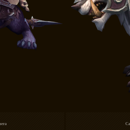
nera
Ca