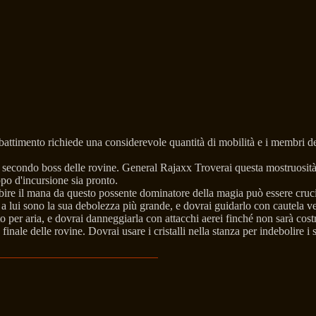
mbattimento richiede una considerevole quantità di mobilità e i membri de
l secondo boss delle rovine. General Rajaxx Troverai questa mostruosità 
ppo d'incursione sia pronto.
bire il mana da questo possente dominatore della magia può essere crucia
 a lui sono la sua debolezza più grande, e dovrai guidarlo con cautela v
er aria, e dovrai danneggiarla con attacchi aerei finché non sarà costret
finale delle rovine. Dovrai usare i cristalli nella stanza per indebolire i 