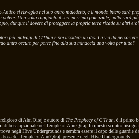
o Antico si risveglia nel suo antro maledetto, e il mondo intero sarà pre
io potere. Una volta raggiunto il suo massimo potenziale, nulla sarà più
io, dunque il dovere di proteggere la propria terra ricade su altri eroi
itori più malvagi di C'Thun e poi uccidere un dio. La via da percorrere
uo antro oscuro per porre fine alla sua minaccia una volta per tutte?
religioso di Ahn'Qiraj e autore di
The Prophecy of C'Thun
, è il primo 
 di boss opzionale nel Temple of Ahn'Qiraj. In questo scontro bisogna a
 trova negli Hive Undergrounds e sembra essere il capo delle guardie da 
zo boss del Temple of Ahn'Qiraj, presente negli Hive Undergrounds.