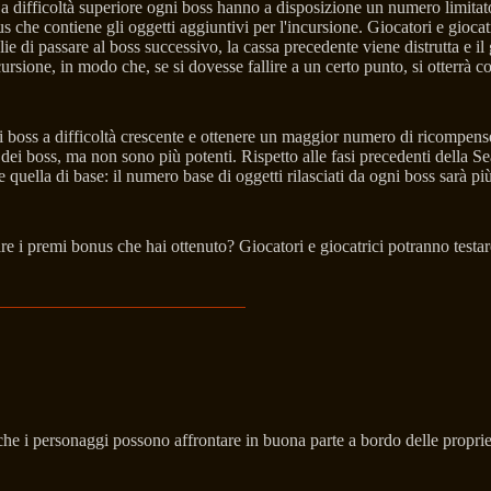
 a difficoltà superiore ogni boss hanno a disposizione un numero limitat
che contiene gli oggetti aggiuntivi per l'incursione. Giocatori e giocatr
e di passare al boss successivo, la cassa precedente viene distrutta e i
ncursione, in modo che, se si dovesse fallire a un certo punto, si otterr
 i boss a difficoltà crescente e ottenere un maggior numero di ricompens
dei boss, ma non sono più potenti. Rispetto alle fasi precedenti della Se
e quella di base: il numero base di oggetti rilasciati da ogni boss sarà pi
attare i premi bonus che hai ottenuto? Giocatori e giocatrici potranno t
che i personaggi possono affrontare in buona parte a bordo delle proprie