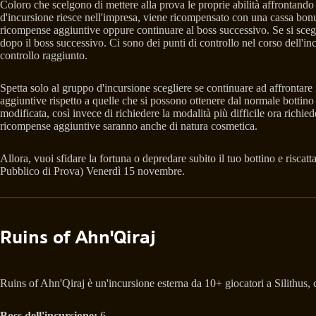
Coloro che scelgono di mettere alla prova le proprie abilità affrontando
d'incursione riesce nell'impresa, viene ricompensato con una cassa bonus 
ricompense aggiuntive oppure continuare al boss successivo. Se si scegli
dopo il boss successivo. Ci sono dei punti di controllo nel corso dell'i
controllo raggiunto.
Spetta solo al gruppo d'incursione scegliere se continuare ad affrontare
aggiuntive rispetto a quelle che si possono ottenere dal normale bottino 
modificata, così invece di richiedere la modalità più difficile ora richied
ricompense aggiuntive saranno anche di natura cosmetica.
Allora, vuoi sfidare la fortuna o depredare subito il tuo bottino e risc
Pubblico di Prova) Venerdì 15 novembre.
Ruins of Ahn'Qiraj
Ruins of Ahn'Qiraj è un'incursione esterna da 10+ giocatori a Silithus, 
Boss dell'incursione:
6