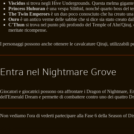
Viscidus
si trova negli Hive Undergrounds. Questa melma gigante 
Princess Huhuran
è una vespa Silithid, nonché quarto boss del t
The Twin Emperors
è un duo poco conosciuto che ha creato una 
Ouro
è un antico verme delle sabbie che si dice sia stato creato d
C'Thun
si trova nel punto più profondo del Temple of Ahn'Qiraj, d
meritate ricompense.
I personaggi possono anche ottenere le cavalcature Qiraji, utilizzabili 
Entra nel Nightmare Grove
Giocatori e giocatrici possono ora affrontare i Dragon of Nightmare, E
dell'Emerald Dream e permette di combattere contro uno dei quattro Drag
Non vediamo l'ora di vederti partecipare alla Fase 6 della Season of D