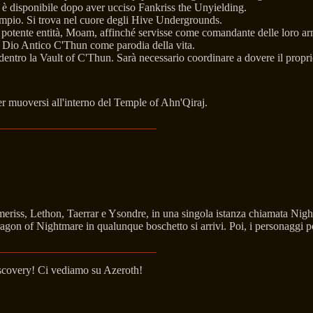
è disponibile dopo aver ucciso Fankriss the Unyielding.
empio. Si trova nel cuore degli Hive Undergrounds.
potente entità, Moam, affinché servisse come comandante delle loro a
al Dio Antico C'Thun come parodia della vita.
entro la Vault of C'Thun. Sarà necessario coordinare a dovere il propri
per muoversi all'interno del Temple of Ahn'Qiraj.
meriss, Lethon, Taerrar e Ysondre, in una singola istanza chiamata Nig
on of Nightmare in qualunque boschetto si arrivi. Poi, i personaggi pos
iscovery! Ci vediamo su Azeroth!