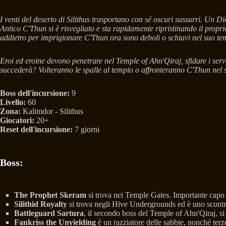
I venti del deserto di Silithus trasportano con sé oscuri sussurri. Un Di
Antico C'Thun si è risvegliato e sta rapidamente ripristinando il propr
addietro per imprigionare C'Thun ora sono deboli o schiavi nel suo temp
Eroi ed eroine devono penetrare nel Temple of Ahn'Qiraj, sfidare i serv
succederà? Volteranno le spalle al tempio o affronteranno C'Thun nel s
Boss dell'incursione:
9
Livello:
60
Zona:
Kalimdor - Silithus
Giocatori:
20+
Reset dell'incursione:
7 giorni
Boss:
The Prophet Skeram
si trova nei Temple Gates. Importante capo 
Silithid Royalty
si trova negli Hive Undergrounds ed è uno scontro
Battleguard Sartura
, il secondo boss del Temple of Ahn'Qiraj, si
Fankriss the Unyielding
è un razziatore delle sabbie, nonché ter