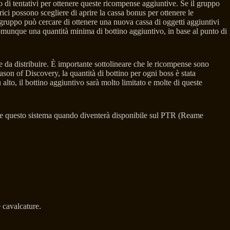
o di tentativi per ottenere queste ricompense aggiuntive. Se il gruppo
ici possono scegliere di aprire la cassa bonus per ottenere le
l gruppo può cercare di ottenere una nuova cassa di oggetti aggiuntivi
à comunque una quantità minima di bottino aggiuntivo, in base al punto di
e da distribuire. È importante sottolineare che le ricompense sono
ason of Discovery, la quantità di bottino per ogni boss è stata
ù alto, il bottino aggiuntivo sarà molto limitato e molte di queste
estare questo sistema quando diventerà disponibile sul PTR (Reame
 cavalcature.