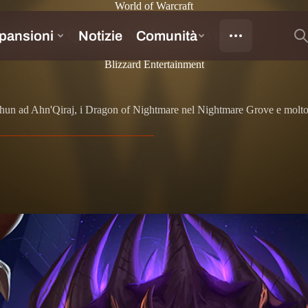
World of Warcraft
ns de Ahn'Qiraj, e Nightmare Grove
Blizzard Entertainment
 C'thun ad Ahn'Qiraj, i Dragon of Nightmare nel Nightmare Grove e molto