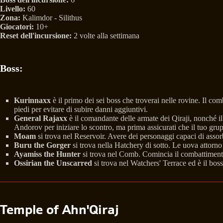
Livello:
60
Zona:
Kalimdor - Silithus
Giocatori:
10+
Reset dell'incursione:
2 volte alla settimana
Boss:
Kurinnaxx
è il primo dei sei boss che troverai nelle rovine. Il co
piedi per evitare di subire danni aggiuntivi.
General Rajaxx
è il comandante delle armate dei Qiraji, nonché i
Andorov per iniziare lo scontro, ma prima assicurati che il tuo gru
Moam
si trova nel Reservoir. Avere dei personaggi capaci di assor
Buru the Gorger
si trova nella Hatchery di sotto. Le uova attorno
Ayamiss the Hunter
si trova nel Comb. Comincia il combattimento p
Ossirian the Unscarred
si trova nel Watchers' Terrace ed è il boss 
Temple of Ahn'Qiraj