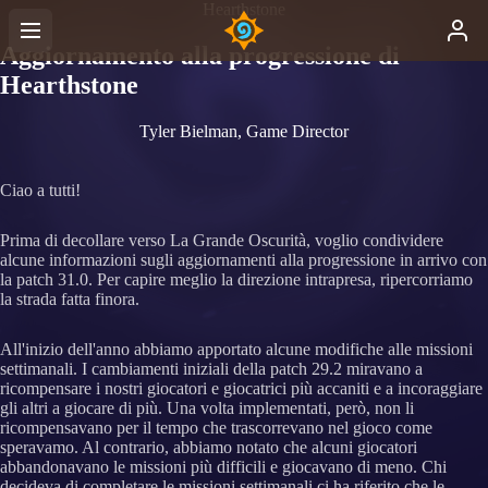
Hearthstone
Aggiornamento alla progressione di
Hearthstone
Tyler Bielman, Game Director
Ciao a tutti!
Prima di decollare verso La Grande Oscurità, voglio condividere
alcune informazioni sugli aggiornamenti alla progressione in arrivo con
la patch 31.0. Per capire meglio la direzione intrapresa, ripercorriamo
la strada fatta finora.
All'inizio dell'anno abbiamo apportato alcune modifiche alle missioni
settimanali. I cambiamenti iniziali della patch 29.2 miravano a
ricompensare i nostri giocatori e giocatrici più accaniti e a incoraggiare
gli altri a giocare di più. Una volta implementati, però, non li
ricompensavano per il tempo che trascorrevano nel gioco come
speravamo. Al contrario, abbiamo notato che alcuni giocatori
abbandonavano le missioni più difficili e giocavano di meno. Chi
decideva di completare le missioni settimanali ci ha riferito che le