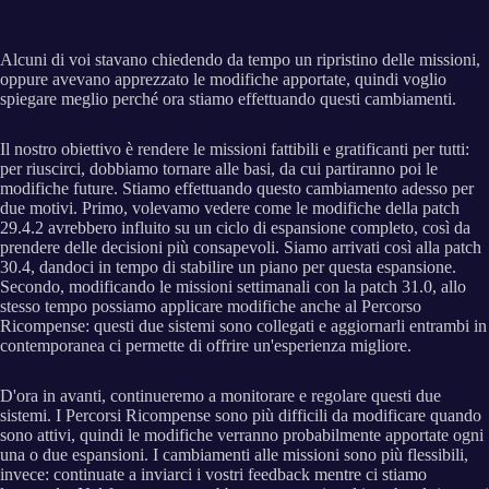
Alcuni di voi stavano chiedendo da tempo un ripristino delle missioni,
oppure avevano apprezzato le modifiche apportate, quindi voglio
spiegare meglio perché ora stiamo effettuando questi cambiamenti.
Il nostro obiettivo è rendere le missioni fattibili e gratificanti per tutti:
per riuscirci, dobbiamo tornare alle basi, da cui partiranno poi le
modifiche future. Stiamo effettuando questo cambiamento adesso per
due motivi. Primo, volevamo vedere come le modifiche della patch
29.4.2 avrebbero influito su un ciclo di espansione completo, così da
prendere delle decisioni più consapevoli. Siamo arrivati così alla patch
30.4, dandoci in tempo di stabilire un piano per questa espansione.
Secondo, modificando le missioni settimanali con la patch 31.0, allo
stesso tempo possiamo applicare modifiche anche al Percorso
Ricompense: questi due sistemi sono collegati e aggiornarli entrambi in
contemporanea ci permette di offrire un'esperienza migliore.
D'ora in avanti, continueremo a monitorare e regolare questi due
sistemi. I Percorsi Ricompense sono più difficili da modificare quando
sono attivi, quindi le modifiche verranno probabilmente apportate ogni
una o due espansioni. I cambiamenti alle missioni sono più flessibili,
invece: continuate a inviarci i vostri feedback mentre ci stiamo