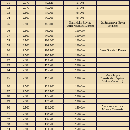
71
2.375
82.825
75 Oro
72
2.375
85.200
75 Oro
73
2.500
87.700
75 Oro
74
2.500
90.200
75 Oro
Dama della Rovina
2x Supernova (Epica
75
2.500
92.700
(Epica vincolata Dorata)
Pregiata)
76
2.500
95.200
100 Oro
77
2.500
97.700
100 Oro
78
2.500
100.200
100 Oro
79
2.500
102.700
100 Oro
80
2.500
105.200
100 Oro
Busta Standard Dorata
81
2.500
107.700
100 Oro
82
2.500
110.200
100 Oro
83
2.500
112.700
100 Oro
84
2.500
115.200
100 Oro
Modello per
85
2.500
117.700
100 Oro
Classificata: Capitano
Varian (Guerriero)
86
2.500
120.200
100 Oro
87
2.500
122.700
100 Oro
88
2.500
125.200
100 Oro
89
2.500
127.700
100 Oro
Moneta cosmetica:
90
2.500
130.200
150 Oro
Moneta Planetaria
91
2.500
132.700
150 Oro
92
2.500
135.200
150 Oro
93
2.500
137.700
150 Oro
94
2.500
140.200
150 Oro