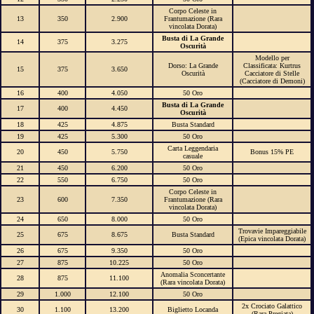
Corpo Celeste in
13
350
2.900
Frantumazione (Rara
vincolata Dorata)
Busta di La Grande
14
375
3.275
Oscurità
Modello per
Dorso: La Grande
Classificata: Kurtrus
15
375
3.650
Oscurità
Cacciatore di Stelle
(Cacciatore di Demoni)
16
400
4.050
50 Oro
Busta di La Grande
17
400
4.450
Oscurità
18
425
4.875
Busta Standard
19
425
5.300
50 Oro
Carta Leggendaria
20
450
5.750
Bonus 15% PE
casuale
21
450
6.200
50 Oro
22
550
6.750
50 Oro
Corpo Celeste in
23
600
7.350
Frantumazione (Rara
vincolata Dorata)
24
650
8.000
50 Oro
Trovavie Impareggiabile
25
675
8.675
Busta Standard
(Epica vincolata Dorata)
26
675
9.350
50 Oro
27
875
10.225
50 Oro
Anomalia Sconcertante
28
875
11.100
(Rara vincolata Dorata)
29
1.000
12.100
50 Oro
2x Crociato Galattico
30
1.100
13.200
Biglietto Locanda
(Rara Pregiata)