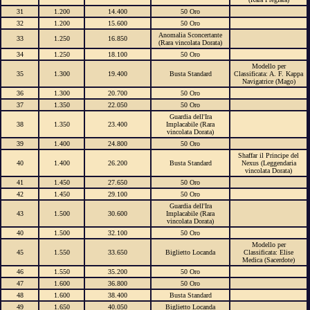
31
1.200
14.400
50 Oro
32
1.200
15.600
50 Oro
Anomalia Sconcertante
33
1.250
16.850
(Rara vincolata Dorata)
34
1.250
18.100
50 Oro
Modello per
35
1.300
19.400
Busta Standard
Classificata: A. F. Kappa
Navigatrice (Mago)
36
1.300
20.700
50 Oro
37
1.350
22.050
50 Oro
Guardia dell'Ira
38
1.350
23.400
Implacabile (Rara
vincolata Dorata)
39
1.400
24.800
50 Oro
Shaffar il Principe del
40
1.400
26.200
Busta Standard
Nexus (Leggendaria
vincolata Dorata)
41
1.450
27.650
50 Oro
42
1.450
29.100
50 Oro
Guardia dell'Ira
43
1.500
30.600
Implacabile (Rara
vincolata Dorata)
40
1.500
32.100
50 Oro
Modello per
45
1.550
33.650
Biglietto Locanda
Classificata: Elise
Medica (Sacerdote)
46
1.550
35.200
50 Oro
47
1.600
36.800
50 Oro
48
1.600
38.400
Busta Standard
49
1.650
40.050
Biglietto Locanda