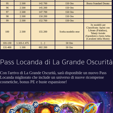
95
2.500
142.700
150 Oro
Busta Standard Dorata
96
2.500
145.200
150 Oro
97
2.500
147.700
150 Oro
98
2.500
150.200
150 Oro
99
2.500
152.700
150 Oro
3x modelli per
Classificata: Aponi con
Libram (Paladino),
100
2.500
155.200
Scelta modello eroe
Talanji Astrale
(Sacerdote) e Astro Arfus
(Cavaliere della Morte)
101-130
1.325-1.475
[…]
50 Oro
131-400
1.500
602.200
50 Oro
Pass Locanda di La Grande Oscurità
Con l'arrivo di La Grande Oscurità, sarà disponibile un nuovo Pass
Locanda migliorato che include un universo di nuove ricompense
cosmetiche, bonus PE e buste espansione!