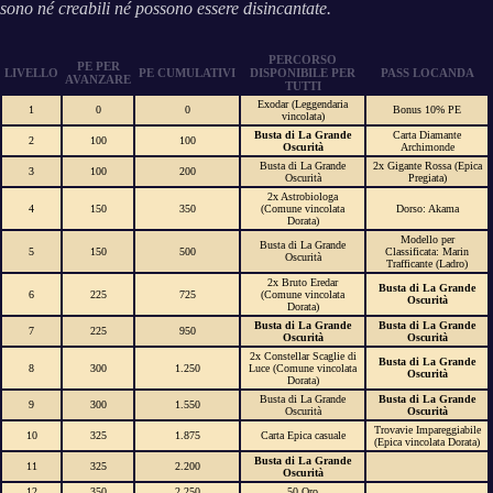
sono né creabili né possono essere disincantate.
PERCORSO
PE PER
LIVELLO
PE CUMULATIVI
DISPONIBILE PER
PASS LOCANDA
AVANZARE
TUTTI
Exodar (Leggendaria
1
0
0
Bonus 10% PE
vincolata)
Busta di La Grande
Carta Diamante
2
100
100
Oscurità
Archimonde
Busta di La Grande
2x Gigante Rossa (Epica
3
100
200
Oscurità
Pregiata)
2x Astrobiologa
4
150
350
(Comune vincolata
Dorso: Akama
Dorata)
Modello per
Busta di La Grande
5
150
500
Classificata: Marin
Oscurità
Trafficante (Ladro)
2x Bruto Eredar
Busta di La Grande
6
225
725
(Comune vincolata
Oscurità
Dorata)
Busta di La Grande
Busta di La Grande
7
225
950
Oscurità
Oscurità
2x Constellar Scaglie di
Busta di La Grande
8
300
1.250
Luce (Comune vincolata
Oscurità
Dorata)
Busta di La Grande
Busta di La Grande
9
300
1.550
Oscurità
Oscurità
Trovavie Impareggiabile
10
325
1.875
Carta Epica casuale
(Epica vincolata Dorata)
Busta di La Grande
11
325
2.200
Oscurità
12
350
2.250
50 Oro