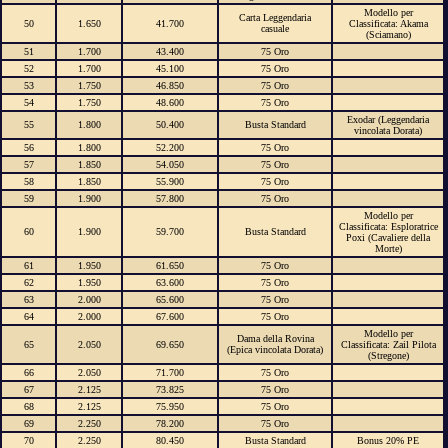
Modello per
Carta Leggendaria
50
1.650
41.700
Classificata: Akama
casuale
(Sciamano)
51
1.700
43.400
75 Oro
52
1.700
45.100
75 Oro
53
1.750
46.850
75 Oro
54
1.750
48.600
75 Oro
Exodar (Leggendaria
55
1.800
50.400
Busta Standard
vincolata Dorata)
56
1.800
52.200
75 Oro
57
1.850
54.050
75 Oro
58
1.850
55.900
75 Oro
59
1.900
57.800
75 Oro
Modello per
Classificata: Esploratrice
60
1.900
59.700
Busta Standard
Poxi (Cavaliere della
Morte)
61
1.950
61.650
75 Oro
62
1.950
63.600
75 Oro
63
2.000
65.600
75 Oro
64
2.000
67.600
75 Oro
Modello per
Dama della Rovina
65
2.050
69.650
Classificata: Zail Pilota
(Epica vincolata Dorata)
(Stregone)
66
2.050
71.700
75 Oro
67
2.125
73.825
75 Oro
68
2.125
75.950
75 Oro
69
2.250
78.200
75 Oro
70
2.250
80.450
Busta Standard
Bonus 20% PE