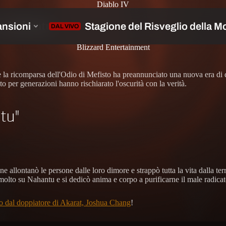
Diablo IV
 a Nahantu
Blizzard Entertainment
e la ricomparsa dell'Odio di Mefisto ha preannunciato una nuova era di di
 per generazioni hanno rischiarato l'oscurità con la verità.
tu"
ne allontanò le persone dalle loro dimore e strappò tutta la vita dalla 
lto su Nahantu e si dedicò anima e corpo a purificarne il male radicato
ato dal doppiatore di Akarat, Joshua Chang
!