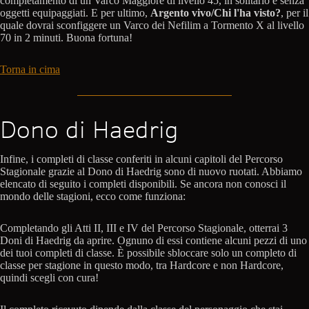
completamento di un Varco Maggiore di livello 45, in solitario e senza
oggetti equipaggiati. E per ultimo,
Argento vivo/Chi l'ha visto?
, per il
quale dovrai sconfiggere un Varco dei Nefilim a Tormento X al livello
70 in 2 minuti. Buona fortuna!
Torna in cima
Dono di Haedrig
Infine, i completi di classe conferiti in alcuni capitoli del Percorso
Stagionale grazie al Dono di Haedrig sono di nuovo ruotati. Abbiamo
elencato di seguito i completi disponibili. Se ancora non conosci il
mondo delle stagioni, ecco come funziona:
Completando gli Atti II, III e IV del Percorso Stagionale, otterrai 3
Doni di Haedrig da aprire. Ognuno di essi contiene alcuni pezzi di uno
dei tuoi completi di classe. È possibile sbloccare solo un completo di
classe per stagione in questo modo, tra Hardcore e non Hardcore,
quindi scegli con cura!