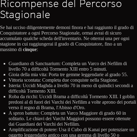
Ricompense del Percorso
Stagionale
Se hai ucciso diligentemente demoni finora e hai raggiunto il grado di
Conquistatore a ogni Percorso Stagionale, ormai avrai di sicuro
accumulato qualche scheda dell'inventario. Ne otterrai una per ogni
stagione in cui raggiungerai il grado di Conquistatore, fino a un
massimo di
cinque
:
Guardiano di Sanctuarium: Completa un Varco dei Nefilim di
livello 70 a difficoltà Tormento XIII entro 5 minuti.
Gioia della mia vita: Porta tre gemme leggendarie al grado 55.
Vittoria scontata: Completa due conquiste nella Stagione.
Isteria: Uccidi Maghda a livello 70 in meno di quindici secondi a
difficoltà Tormento XIII.
Roba da ricchi: Uccidi Brama a difficoltà Tormento XIII. I goblin
predoni al di fuori dei Varchi dei Nefilim a volte aprono dei portali
verso il regno di Brama, l'Abisso d'Oro.
A spron battuto: Completa un Varco Maggiore di grado 60 in
solitario. Le chiavi dei Varchi Maggiori possono essere ottenute
dai Guardiani dei Varchi dei Nefilim.
Amplificazione di potere: Usa il Cubo di Kanai per potenziare un
oggetto leggendario antico con una gemma di livello 50 o