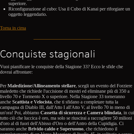
superiore.
Riconfigurazione al cubo: Usa il Cubo di Kanai per riforgiare un
oggetto leggendario.
Torna in cima
Conquiste stagionali
Vuoi pianificare le conquiste della Stagione 33? Ecco le sfide che
dovrai affrontare:
Per
Maledizione/Allineamento stellare
, scegli un evento del Forziere
maledetto che richiede l'uccisione di mostri ed eliminane più di 350 a
livello 70 e Tormento X o superiore. Nella Stagione 33 torneranno
anche
Scattista e Velocista
, che ti sfidano a completare tutta la
campagna di Diablo III, dall'Atto I all'Atto V, al livello 70 in meno di
un'ora! Poi, abbiamo
Cassetta di sicurezza e Camera blindata
, in cui
tutto ciò che luccica è oro, ma solo se riuscirai a raccogliere 50 milioni
d'oro al di fuori dell'Abisso d'Oro o dell'Antro della Cupidigia. Ci
saranno anche
Brivido caldo e Superuomo
, che richiedono il