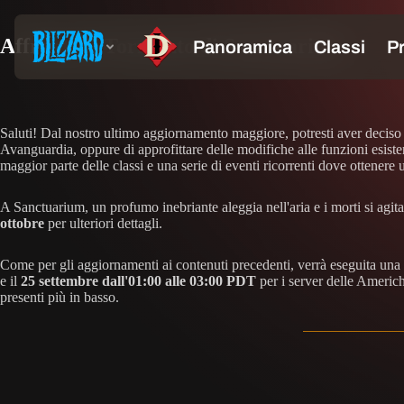
Affronta il Tormento di Sanctuarium
Saluti! Dal nostro ultimo aggiornamento maggiore, potresti aver deciso d
Avanguardia, oppure di approfittare delle modifiche alle funzioni esist
maggior parte delle classi e una serie di eventi ricorrenti dove ottenere 
A Sanctuarium, un profumo inebriante aleggia nell'aria e i morti si agita
ottobre
per ulteriori dettagli.
Come per gli aggiornamenti ai contenuti precedenti, verrà eseguita una
e il
25 settembre dall'01:00 alle 03:00 PDT
per i server delle Americh
presenti più in basso.