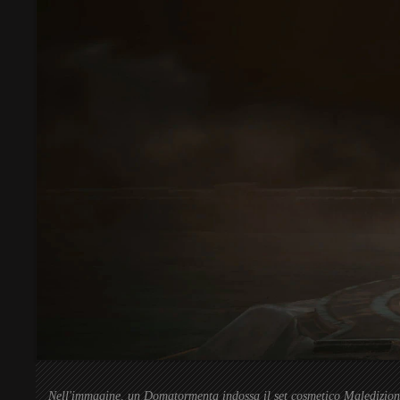
Nell'immagine, un Domatormenta indossa il set cosmetico Maledizion