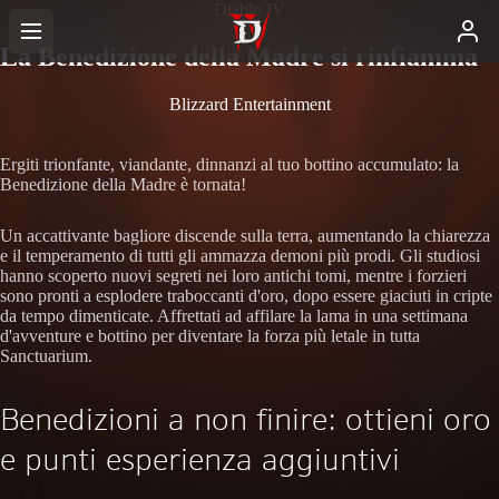
Diablo IV
La Benedizione della Madre si rinfiamma
Blizzard Entertainment
Ergiti trionfante, viandante, dinnanzi al tuo bottino accumulato: la
Benedizione della Madre è tornata!
Un accattivante bagliore discende sulla terra, aumentando la chiarezza
e il temperamento di tutti gli ammazza demoni più prodi. Gli studiosi
hanno scoperto nuovi segreti nei loro antichi tomi, mentre i forzieri
sono pronti a esplodere traboccanti d'oro, dopo essere giaciuti in cripte
da tempo dimenticate. Affrettati ad affilare la lama in una settimana
d'avventure e bottino per diventare la forza più letale in tutta
Sanctuarium.
Benedizioni a non finire: ottieni oro
e punti esperienza aggiuntivi