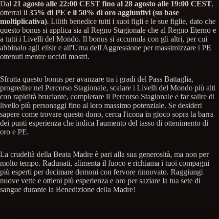
Dal
21 agosto alle 22:00 CEST fino al 28 agosto alle 19:00 CEST
,
otterrai il
35% di PE e il 50% di oro aggiuntivi (su base
moltiplicativa)
. Lilith benedice tutti i suoi figli e le sue figlie, dato che
questo bonus si applica sia al Regno Stagionale che al Regno Eterno e
a tutti i Livelli del Mondo. Il bonus si accumula con gli altri, per cui
abbinalo agli elisir e all'Urna dell'Aggressione per massimizzare i PE
ottenuti mentre uccidi mostri.
Sfrutta questo bonus per avanzare tra i gradi del Pass Battaglia,
progredire nel Percorso Stagionale, scalare i Livelli del Mondo più alti
con rapidità bruciante, completare il Percorso Stagionale e far salire di
livello più personaggi fino al loro massimo potenziale. Se desideri
sapere come trovare questo dono, cerca l'icona in gioco sopra la barra
dei punti esperienza che indica l'aumento del tasso di ottenimento di
oro e PE.
La crudeltà della Beata Madre è pari alla sua generosità, ma non per
molto tempo. Radunati, alimenta il fuoco e richiama i tuoi compagni
più esperti per decimare demoni con fervore rinnovato. Raggiungi
nuove vette e ottieni più esperienza e oro per saziare la tua sete di
sangue durante la Benedizione della Madre!