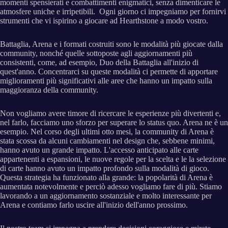
momenti spensierati e combattimenti enigmatici, senza dimenticare le
atmosfere uniche e irripetibili. Ogni giorno ci impegniamo per fornirvi
strumenti che vi ispirino a giocare ad Hearthstone a modo vostro.
Battaglia, Arena e i formati costruiti sono le modalità più giocate dalla
community, nonché quelle sottoposte agli aggiornamenti più
consistenti, come, ad esempio, Duo della Battaglia all'inizio di
quest'anno. Concentrarci su queste modalità ci permette di apportare
miglioramenti più significativi alle aree che hanno un impatto sulla
maggioranza della community.
Non vogliamo avere timore di ricercare le esperienze più divertenti e,
nel farlo, facciamo uno sforzo per superare lo status quo. Arena ne è un
esempio. Nel corso degli ultimi otto mesi, la community di Arena è
stata scossa da alcuni cambiamenti nel design che, sebbene minimi,
hanno avuto un grande impatto. L'accesso anticipato alle carte
appartenenti a espansioni, le nuove regole per la scelta e le la selezione
di carte hanno avuto un impatto profondo sulla modalità di gioco.
Questa strategia ha funzionato alla grande: la popolarità di Arena è
aumentata notevolmente e perciò adesso vogliamo fare di più. Stiamo
lavorando a un aggiornamento sostanziale e molto interessante per
Arena e contiamo farlo uscire all'inizio dell'anno prossimo.