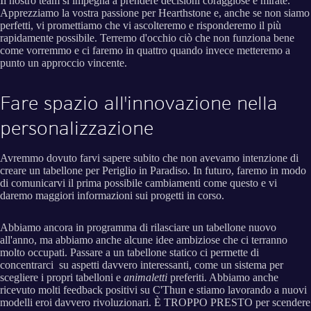
Il nostro team si impegna a prendere decisioni coraggiose e mirate.
Apprezziamo la vostra passione per Hearthstone e, anche se non siamo
perfetti, vi promettiamo che vi ascolteremo e risponderemo il più
rapidamente possibile. Terremo d'occhio ciò che non funziona bene
come vorremmo e ci faremo in quattro quando invece metteremo a
punto un approccio vincente.
Fare spazio all'innovazione nella
personalizzazione
Avremmo dovuto farvi sapere subito che non avevamo intenzione di
creare un tabellone per Periglio in Paradiso. In futuro, faremo in modo
di comunicarvi il prima possibile cambiamenti come questo e vi
daremo maggiori informazioni sui progetti in corso.
Abbiamo ancora in programma di rilasciare un tabellone nuovo
all'anno, ma abbiamo anche alcune idee ambiziose che ci terranno
molto occupati. Passare a un tabellone statico ci permette di
concentrarci su aspetti davvero interessanti, come un sistema per
scegliere i propri tabelloni e
animaletti
preferiti. Abbiamo anche
ricevuto molti feedback positivi su C'Thun e stiamo lavorando a nuovi
modelli eroi davvero rivoluzionari. È TROPPO PRESTO per scendere