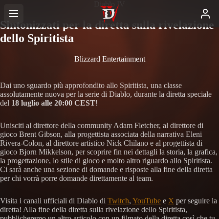
Diablo IV
Sintonizzati per la diretta sulla rivelazione
dello Spiritista
Blizzard Entertainment
Dai uno sguardo più approfondito allo Spiritista, una classe
assolutamente nuova per la serie di Diablo, durante la diretta speciale
del
18 luglio alle 20:00 CEST
!
Unisciti al direttore della community Adam Fletcher, al direttore di
gioco Brent Gibson, alla progettista associata della narrativa Eleni
Rivera-Colon, al direttore artistico Nick Chilano e al progettista di
gioco Bjorn Mikkelson, per scoprire fin nei dettagli la storia, la grafica,
la progettazione, lo stile di gioco e molto altro riguardo allo Spiritista.
Ci sarà anche una sezione di domande e risposte alla fine della diretta
per chi vorrà porre domande direttamente al team.
Visita i canali ufficiali di Diablo di
Twitch
,
YouTube
e
X
per seguire la
diretta! Alla fine della diretta sulla rivelazione dello Spiritista,
pubblicheremo un altro articolo con un filmato della diretta così che tu