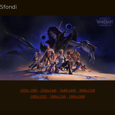
Sfondi
1920x 1080
,
2560x1440
,
3440x1440
,
3840x2160
1080x1920
,
1080x2160
,
1860x2480