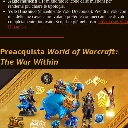
Aggiornamenti UI:
migliorate le icone delle missioni per
renderne più chiare le tipologie.
Volo Dinamico
(inizialmente Volo Draconico): Prendi il volo con
una delle tue cavalcature volanti preferite con meccaniche di volo
completamente rinnovate. Scopri di più nel nostro
articolo sul Volo
Dinamico.
Preacquista
World of Warcraft:
The War Within