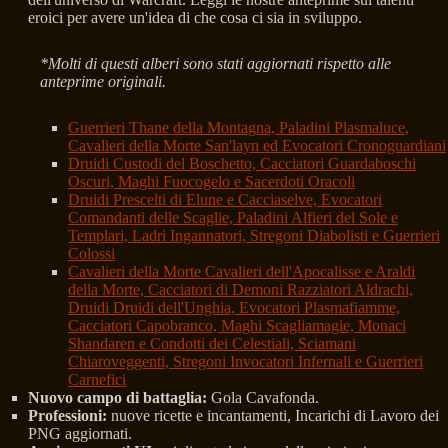
eroici per avere un'idea di che cosa ci sia in sviluppo.
*Molti di questi alberi sono stati aggiornati rispetto alle
anteprime originali.
Guerrieri Thane della Montagna, Paladini Plasmaluce,
Cavalieri della Morte San'layn ed Evocatori Cronoguardiani
Druidi Custodi del Boschetto, Cacciatori Guardaboschi
Oscuri, Maghi Fuocogelo e Sacerdoti Oracoli
Druidi Prescelti di Elune e Cacciaselve, Evocatori
Comandanti delle Scaglie, Paladini Alfieri del Sole e
Templari, Ladri Ingannatori, Stregoni Diabolisti e Guerrieri
Colossi
Cavalieri della Morte Cavalieri dell'Apocalisse e Araldi
della Morte, Cacciatori di Demoni Razziatori Aldrachi,
Druidi Druidi dell'Unghia, Evocatori Plasmafiamme,
Cacciatori Capobranco, Maghi Scagliamagie, Monaci
Shandaren e Condotti dei Celestiali, Sciamani
Chiaroveggenti, Stregoni Invocatori Infernali e Guerrieri
Carnefici
Nuovo campo di battaglia:
Gola Cavafonda.
Professioni:
nuove ricette e incantamenti, Incarichi di Lavoro dei
PNG aggiornati.