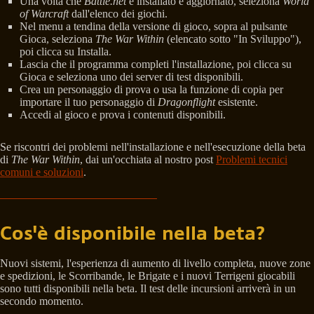
Una volta che
Battle.net
è installato e aggiornato, seleziona
World
of Warcraft
dall'elenco dei giochi.
Nel menu a tendina della versione di gioco, sopra al pulsante
Gioca, seleziona
The War Within
(elencato sotto "In Sviluppo"),
poi clicca su Installa.
Lascia che il programma completi l'installazione, poi clicca su
Gioca e seleziona uno dei server di test disponibili.
Crea un personaggio di prova o usa la funzione di copia per
importare il tuo personaggio di
Dragonflight
esistente.
Accedi al gioco e prova i contenuti disponibili.
Se riscontri dei problemi nell'installazione e nell'esecuzione della beta
di
The War Within
, dai un'occhiata al nostro post
Problemi tecnici
comuni e soluzioni
.
Cos'è disponibile nella beta?
Nuovi sistemi, l'esperienza di aumento di livello completa, nuove zone
e spedizioni, le Scorribande, le Brigate e i nuovi Terrigeni giocabili
sono tutti disponibili nella beta. Il test delle incursioni arriverà in un
secondo momento.