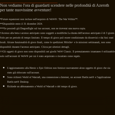
Non vediamo l'ora di guardarti scendere nelle profondità di Azeroth
per tante nuovissime avventure!
*Future espansioni non incluse nell'acquisto di WoW®: The War Within™.
**Disponibile entro il 31 dicembre 2024.
***Se possiedi già Dragonflight sul tuo account, non ne riceverai una nuova copia.
†Accesso alla beta e accesso anticipato sono soggetti a modifiche.La durata dell'accesso anticipato è di 3 giorni.
Solo per un periodo di tempo limitato. Il tempo di gioco può essere condizionato da disservizi e dai fusi orari
locali. Alcune funzionalità di gioco finali, come le spedizioni Mitiche+ e le missioni settimanali, non sono
disponibili durante l'accesso anticipato. Clicca per ulteriori dettagli.
††Gli oggetti di gioco non sono disponibili nei giochi WoW Classic. Il potenziamento istantaneo è utilizzabile
solo sull'account di WoW® per cui è stato acquistato o riscattato come regalo.
L'aggiornamento alla Heroic o Epic Edition non fornisce nuovamente alcun oggetto di gioco che sia
stato già sbloccato sull'account.
Sono richiesti World of Warcraft, una connessione a Internet, un account Battle.net® e l'applicazione
Battle.net® Desktop.
Richiede un abbonamento a World of Warcraft o del tempo di gioco.