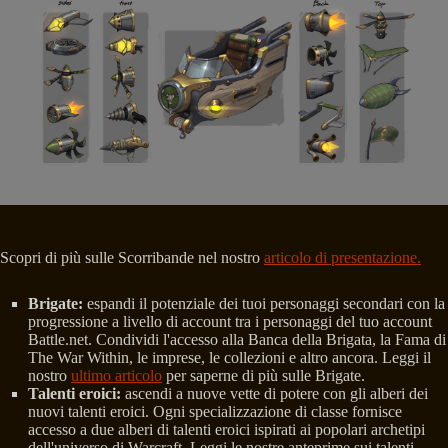
Scopri di più sulle Scorribande nel nostro
articolo di presentazione.
Brigate:
espandi il potenziale dei tuoi personaggi secondari con la
progressione a livello di account tra i personaggi del tuo account
Battle.net. Condividi l'accesso alla Banca della Brigata, la Fama di
The War Within, le imprese, le collezioni e altro ancora. Leggi il
nostro
ultimo articolo
per saperne di più sulle Brigate.
Talenti eroici:
ascendi a nuove vette di potere con gli alberi dei
nuovi talenti eroici. Ogni specializzazione di classe fornisce
accesso a due alberi di talenti eroici ispirati ai popolari archetipi
dell'universo di Warcraft. Leggi le nostre anteprime sui talenti