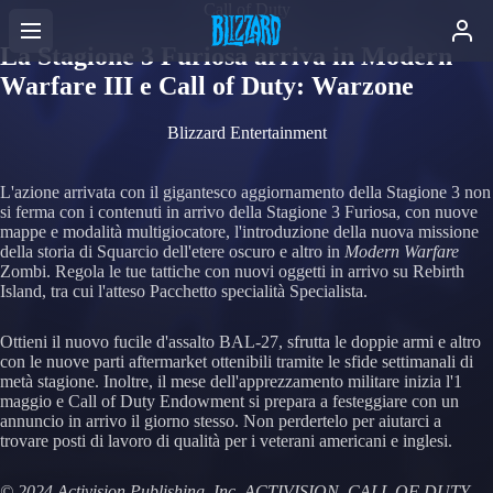
Call of Duty
La Stagione 3 Furiosa arriva in Modern
Warfare III e Call of Duty: Warzone
Blizzard Entertainment
L'azione arrivata con il gigantesco aggiornamento della Stagione 3 non
si ferma con i contenuti in arrivo della Stagione 3 Furiosa, con nuove
mappe e modalità multigiocatore, l'introduzione della nuova missione
della storia di Squarcio dell'etere oscuro e altro in
Modern Warfare
Zombi. Regola le tue tattiche con nuovi oggetti in arrivo su Rebirth
Island, tra cui l'atteso Pacchetto specialità Specialista.
Ottieni il nuovo fucile d'assalto BAL-27, sfrutta le doppie armi e altro
con le nuove parti aftermarket ottenibili tramite le sfide settimanali di
metà stagione. Inoltre, il mese dell'apprezzamento militare inizia l'1
maggio e Call of Duty Endowment si prepara a festeggiare con un
annuncio in arrivo il giorno stesso. Non perdertelo per aiutarci a
trovare posti di lavoro di qualità per i veterani americani e inglesi.
© 2024 Activision Publishing, Inc. ACTIVISION, CALL OF DUTY,