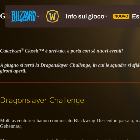
Gli eSport danno il benvenuto a World of 
®
Cataclysm
Classic™ è arrivato, e porta con sé nuovi eventi!
A giugno si terrà la Dragonslayer Challenge, in cui le squadre si sfi
gironi aperti.
Dragonslayer Challenge
Molti avventurieri hanno conquistato Blackwing Descent in passato, ma 
Gehennas).