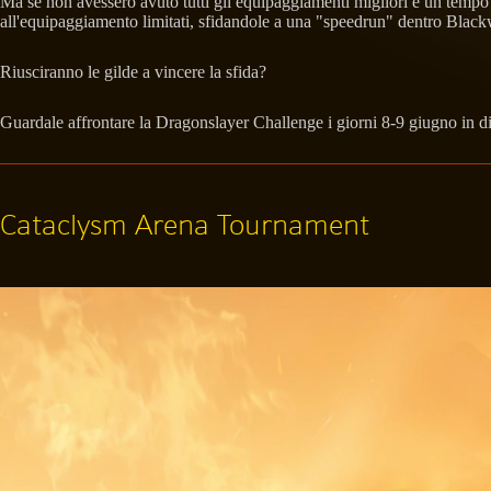
Ma se non avessero avuto tutti gli equipaggiamenti migliori e un tempo 
all'equipaggiamento limitati, sfidandole a una "speedrun" dentro Blac
Riusciranno le gilde a vincere la sfida?
Guardale affrontare la Dragonslayer Challenge i giorni 8-9 giugno in di
Cataclysm Arena Tournament