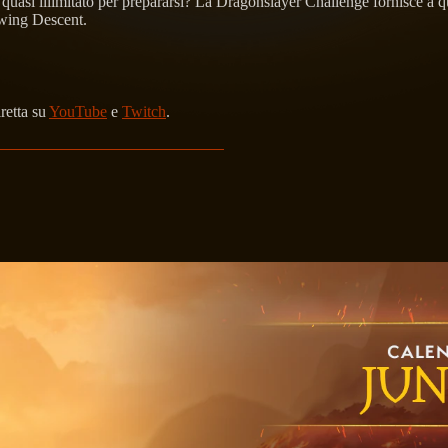
quasi illimitato per prepararsi? La Dragonslayer Challenge fornisce a q
kwing Descent.
retta su
YouTube
e
Twitch
.