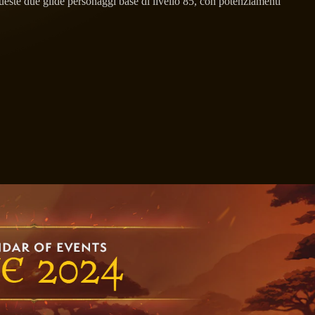
ueste due gilde personaggi base di livello 85, con potenziamenti