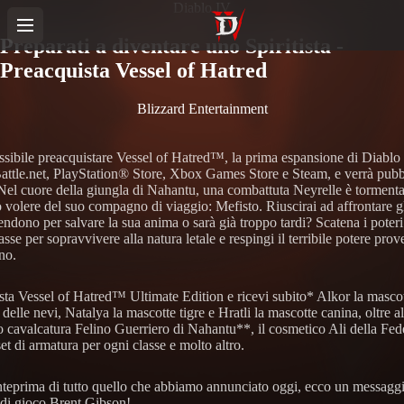
Diablo IV
Preparati a diventare uno Spiritista -
Preacquista Vessel of Hatred
Blizzard Entertainment
ssibile preacquistare Vessel of Hatred™, la prima espansione di Diablo 
Battle.net, PlayStation® Store, Xbox Games Store e Steam, e verrà pubbl
 Nel cuore della giungla di Nahantu, una combattuta Neyrelle è tormenta
 volere del suo compagno di viaggio: Mefisto. Riuscirai ad affrontare gl
tendono per salvare la sua anima o sarà già troppo tardi? Scatena i poteri
sse per sopravvivere alla natura letale e respingi il terribile potere prov
rno.
sta Vessel of Hatred™ Ultimate Edition e ricevi subito* Alkor la masco
delle nevi, Natalya la mascotte tigre e Hratli la mascotte canina, oltre al
o cavalcatura Felino Guerriero di Nahantu**, il cosmetico Ali della Fed
set di armatura per ogni classe e molto altro.
nteprima di tutto quello che abbiamo annunciato oggi, ecco un messaggi
e di gioco Brent Gibson!