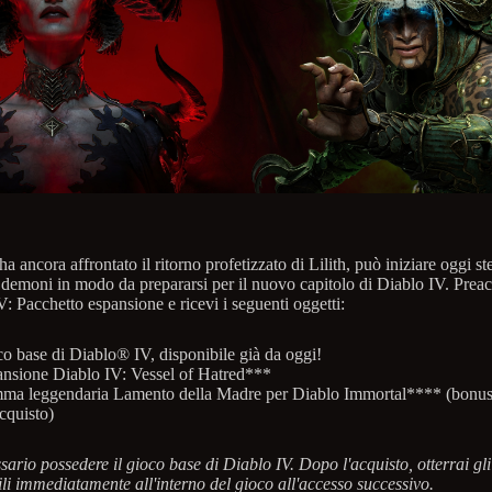
a ancora affrontato il ritorno profetizzato di Lilith, può iniziare oggi st
 demoni in modo da prepararsi per il nuovo capitolo di Diablo IV. Preac
: Pacchetto espansione e ricevi i seguenti oggetti:
o base di Diablo® IV, disponibile già da oggi!
nsione Diablo IV: Vessel of Hatred***
ma leggendaria Lamento della Madre per Diablo Immortal**** (bonu
cquisto)
ario possedere il gioco base di Diablo IV. Dopo l'acquisto, otterrai gli
ili immediatamente all'interno del gioco all'accesso successivo.