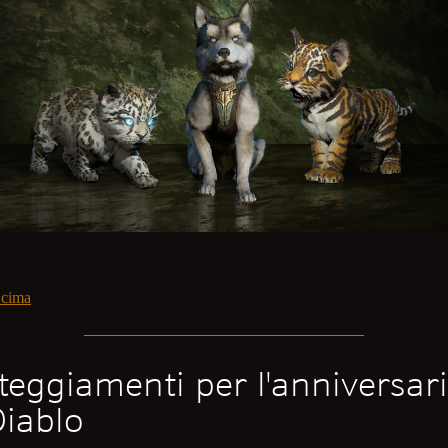
 cima
teggiamenti per l'anniversar
Diablo