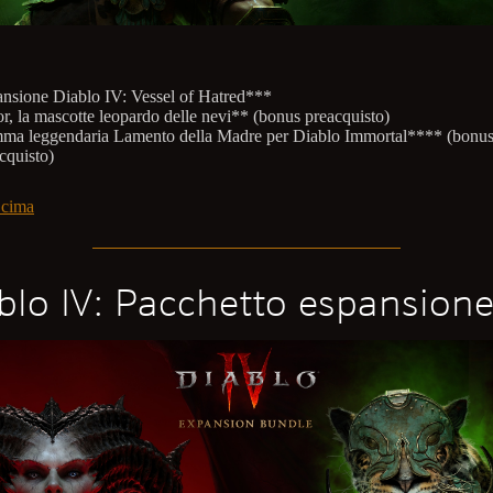
nsione Diablo IV: Vessel of Hatred***
r, la mascotte leopardo delle nevi** (bonus preacquisto)
ma leggendaria Lamento della Madre per Diablo Immortal**** (bonu
cquisto)
 cima
blo IV: Pacchetto espansion