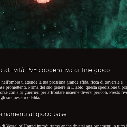
 attività PvE cooperativa di fine gioco
nell'ombra ti attende la tua prossima grande sfida, ricca di traversie e
se promettenti. Prima del suo genere in Diablo, questa spedizione ti por
forze con altri guerrieri per affrontare insieme diversi pericoli. Presto ri
tagli su questa modalità.
rnamenti al gioco base
o di Vessel of Hatred introdurremo anche diversi aggiornamenti in tutto 