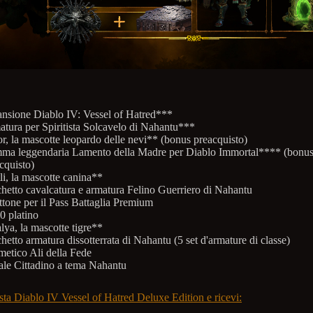
nsione Diablo IV: Vessel of Hatred***
tura per Spiritista Solcavelo di Nahantu***
r, la mascotte leopardo delle nevi** (bonus preacquisto)
ma leggendaria Lamento della Madre per Diablo Immortal**** (bonu
cquisto)
li, la mascotte canina**
hetto cavalcatura e armatura Felino Guerriero di Nahantu
ttone per il Pass Battaglia Premium
0 platino
lya, la mascotte tigre**
hetto armatura dissotterrata di Nahantu (5 set d'armature di classe)
etico Ali della Fede
ale Cittadino a tema Nahantu
sta Diablo IV Vessel of Hatred Deluxe Edition e ricevi: