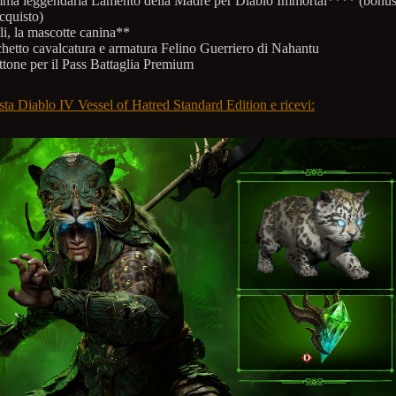
ma leggendaria Lamento della Madre per Diablo Immortal**** (bonu
cquisto)
li, la mascotte canina**
hetto cavalcatura e armatura Felino Guerriero di Nahantu
ttone per il Pass Battaglia Premium
sta Diablo IV Vessel of Hatred Standard Edition e ricevi: