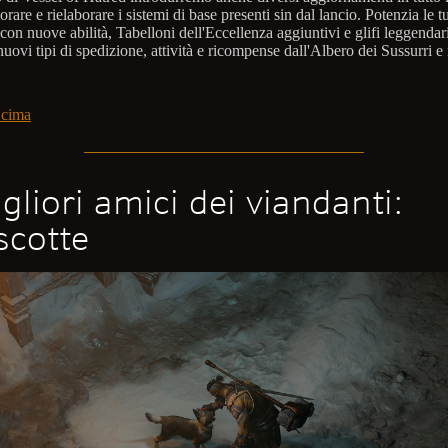
orare e rielaborare i sistemi di base presenti sin dal lancio. Potenzia le t
 con nuove abilità, Tabelloni dell'Eccellenza aggiuntivi e glifi leggendari
uovi tipi di spedizione, attività e ricompense dall'Albero dei Sussurri e
 cima
igliori amici dei viandanti:
cotte