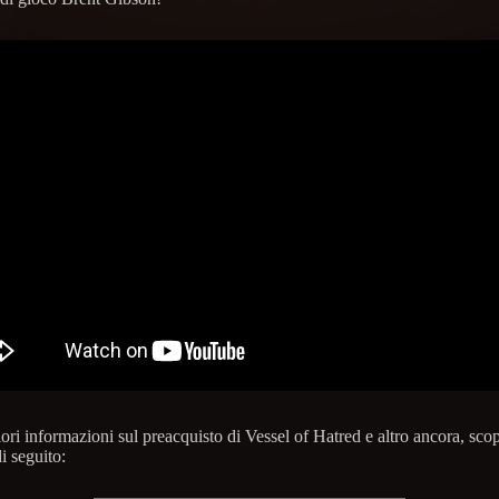
iori informazioni sul preacquisto di Vessel of Hatred e altro ancora, scopri
di seguito: