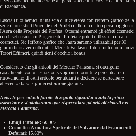
Il set cosmetico include delle ali paradisiache influenzate dal tuo livello
di Risonanza.
Lascia i tuoi nemici in una scia di luce eterea con l'effetto grafico della
serie di uccisioni Progenie del Profeta e illumina il tuo personaggio con
l'Aura della Progenie del Profeta. Otterrai entrambi gli effetti cosmetici
con il set cosmetico Progenie del Profeta e potrai utilizzarli con altri
cosmetici. Sia l'effetto grafico che l'aura saranno utilizzabili per 30
giorni dopo averli ottenuti. I Mercati Fantasma futuri porteranno nuovi
Tesori Effimeri, quindi tieni d'occhio i bonus.
Considerato che gli articoli del Mercato Fantasma si ottengono
casualmente con un'estrazione, vogliamo fornirti le percentuali di
ritrovamento di ogni articolo per aiutarti a decidere se partecipare
all'evento dopo la prima estrazione gratuita.
Nota: le percentuali fornite di seguito riguardano solo la prima
estrazione e si adatteranno per rispecchiare gli articoli rimasti nel
Mercato Fantasma.
Emoji Tutto ok:
60,00%
Cosmetico Armatura Spettrale del Salvatore dai Frammenti
Deformi:
15,63%