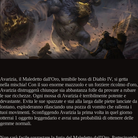
Avarizia, il Maledetto dall'Oro, temibile boss di Diablo IV, si getta
nella mischia! Con il suo enorme mazzuolo e un forziere ricolmo d'oro,
Avarizia distruggerà chiunque sia abbastanza folle da provare a rubare
le sue ricchezze. Ogni mossa di Avarizia è terribilmente potente e
devastante. Evita le sue spazzate e stai alla larga dalle pietre lanciate da
lontano, esploderanno rilasciando una pozza di vomito che rallenta i
tuoi movimenti. Sconfiggendo Avarizia la prima volta in quel giorno
otterrai 1 oggetto leggendario e avrai una probabilità di ottenere delle
gemme normali.
Non sarà facile sovrastare la furia del Maledetto dall'Oro. Partecipando