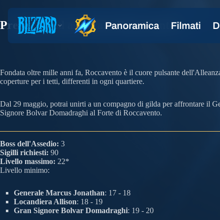
Preparati ad assediare Roccavento!
Fondata oltre mille anni fa, Roccavento è il cuore pulsante dell'Alleanz
coperture per i tetti, differenti in ogni quartiere.
Dal 29 maggio, potrai unirti a un compagno di gilda per affrontare il G
Signore Bolvar Domadraghi al Forte di Roccavento.
Boss dell'Assedio:
3
Sigilli richiesti:
90
Livello massimo:
22*
Livello minimo:
Generale Marcus Jonathan
: 17 - 18
Locandiera Allison
: 18 - 19
Gran Signore Bolvar Domadraghi
: 19 - 20