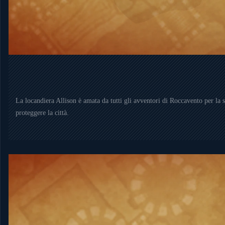
La locandiera Allison è amata da tutti gli avventori di Roccavento per la su
proteggere la città.