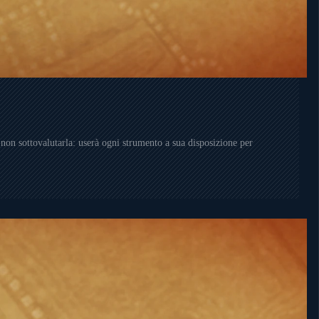
 a non sottovalutarla: userà ogni strumento a sua disposizione per