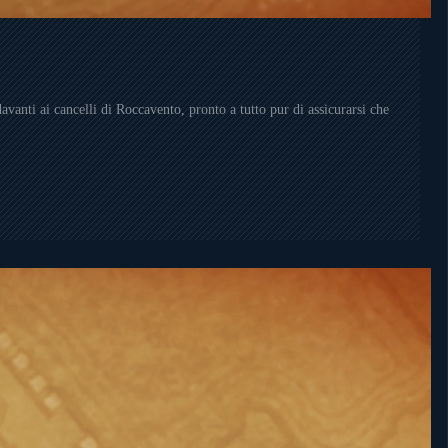
vanti ai cancelli di Roccavento, pronto a tutto pur di assicurarsi che