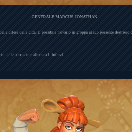
GENERALE MARCUS JONATHAN
difese della città. È possibile trovarlo in groppa al suo possente destriero da
o delle barricate e allertato i rinforzi.