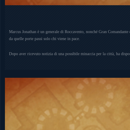
Marcus Jonathan è un generale di Roccavento, nonché Gran Comandante delle 
da quelle porte passi solo chi viene in pace.
Dopo aver ricevuto notizia di una possibile minaccia per la città, ha dispost