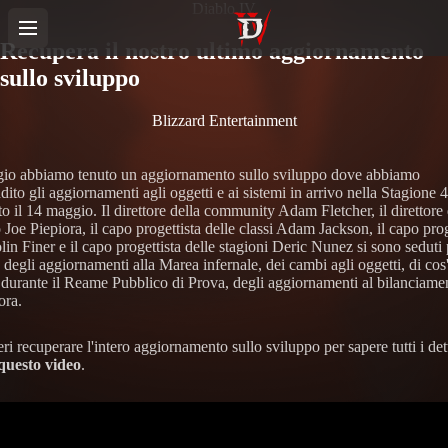
Diablo IV
Recupera il nostro ultimo aggiornamento
sullo sviluppo
Blizzard Entertainment
gio abbiamo tenuto un aggiornamento sullo sviluppo dove abbiamo
ito gli aggiornamenti agli oggetti e ai sistemi in arrivo nella Stagione 
o il 14 maggio. Il direttore della community Adam Fletcher, il direttore
 Joe Piepiora, il capo progettista delle classi Adam Jackson, il capo prog
in Finer e il capo progettista delle stagioni Deric Nunez si sono seduti 
 degli aggiornamenti alla Marea infernale, dei cambi agli oggetti, di co
 durante il Reame Pubblico di Prova, degli aggiornamenti al bilanciame
ora.
ri recuperare l'intero aggiornamento sullo sviluppo per sapere tutti i dett
questo video
.