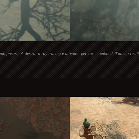
no precise. A destra, il ray tracing è attivato, per cui le ombre dell'albero risul