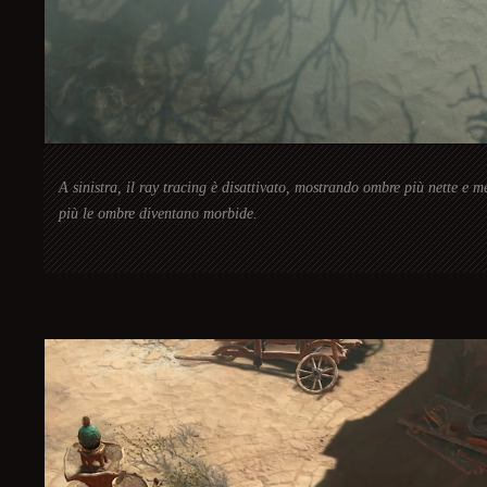
A sinistra, il ray tracing è disattivato, mostrando ombre più nette e me
più le ombre diventano morbide.