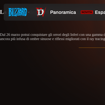
La bellezza degli Inferi brucia rinnovata co
Dal 26 marzo potrai conquistare gli orrori degli Inferi con una gamma d
ancora più infusa di ombre sinuose e riflessi migliorati con il ray tracing,