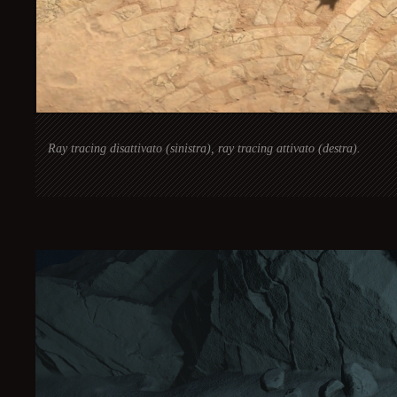
Ray tracing disattivato (sinistra), ray tracing attivato (destra).