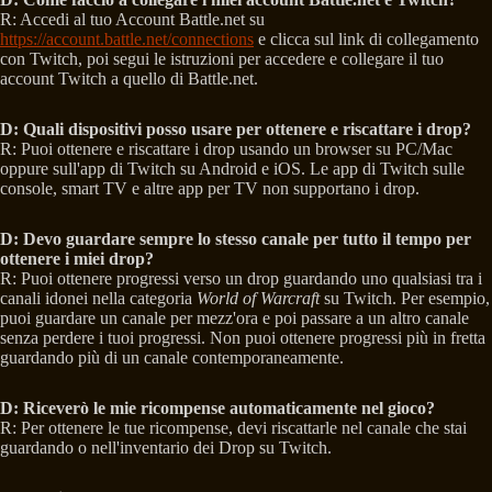
R: Accedi al tuo Account Battle.net su
https://account.battle.net/connections
e clicca sul link di collegamento
con Twitch, poi segui le istruzioni per accedere e collegare il tuo
account Twitch a quello di Battle.net.
D: Quali dispositivi posso usare per ottenere e riscattare i drop?
R: Puoi ottenere e riscattare i drop usando un browser su PC/Mac
oppure sull'app di Twitch su Android e iOS. Le app di Twitch sulle
console, smart TV e altre app per TV non supportano i drop.
D: Devo guardare sempre lo stesso canale per tutto il tempo per
ottenere i miei drop?
R: Puoi ottenere progressi verso un drop guardando uno qualsiasi tra i
canali idonei nella categoria
World of Warcraft
su Twitch. Per esempio,
puoi guardare un canale per mezz'ora e poi passare a un altro canale
senza perdere i tuoi progressi. Non puoi ottenere progressi più in fretta
guardando più di un canale contemporaneamente.
D: Riceverò le mie ricompense automaticamente nel gioco?
R: Per ottenere le tue ricompense, devi riscattarle nel canale che stai
guardando o nell'inventario dei Drop su Twitch.