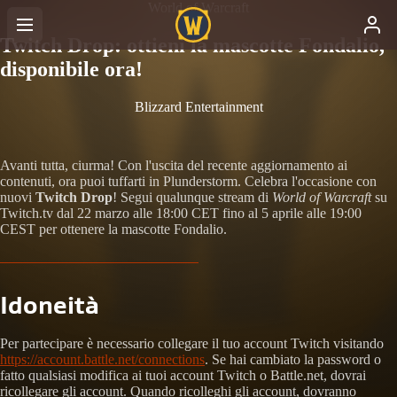
World of Warcraft
Twitch Drop: ottieni la mascotte Fondalio,
disponibile ora!
Blizzard Entertainment
Avanti tutta, ciurma! Con l'uscita del recente aggiornamento ai
contenuti, ora puoi tuffarti in Plunderstorm. Celebra l'occasione con
nuovi
Twitch Drop
! Segui qualunque stream di
World of Warcraft
su
Twitch.tv dal 22 marzo alle 18:00 CET fino al 5 aprile alle 19:00
CEST per ottenere la mascotte Fondalio.
Idoneità
Per partecipare è necessario collegare il tuo account Twitch visitando
https://account.battle.net/connections
. Se hai cambiato la password o
fatto qualsiasi modifica ai tuoi account Twitch o Battle.net, dovrai
ricollegare gli account. Quando ricolleghi gli account, dovranno