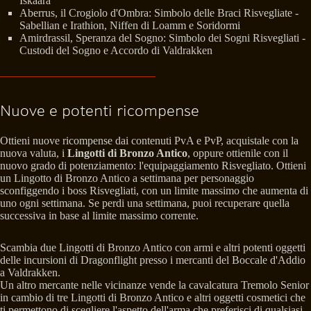
Iskaara
Aberrus, il Crogiolo d'Ombra: Simbolo delle Braci Risvegliate -
Sabellian e Irathion, Niffen di Loamm e Soridormi
Amirdrassil, Speranza del Sogno: Simbolo dei Sogni Risvegliati -
Custodi del Sogno e Accordo di Valdrakken
Nuove e potenti ricompense
Ottieni nuove ricompense dai contenuti PvA e PvP, acquistale con la
nuova valuta, i
Lingotti di Bronzo Antico
, oppure ottienile con il
nuovo grado di potenziamento: l'equipaggiamento Risvegliato. Ottieni
un Lingotto di Bronzo Antico a settimana per personaggio
sconfiggendo i boss Risvegliati, con un limite massimo che aumenta di
uno ogni settimana. Se perdi una settimana, puoi recuperare quella
successiva in base al limite massimo corrente.
Scambia due Lingotti di Bronzo Antico con armi e altri potenti oggetti
delle incursioni di Dragonflight presso i mercanti del Boccale d'Addio
a Valdrakken.
Un altro mercante nelle vicinanze vende la cavalcatura Tremolo Senior
in cambio di tre Lingotti di Bronzo Antico e altri oggetti cosmetici che
ti permettono di scegliere l'aspetto dell'arma che preferisci di qualsiasi