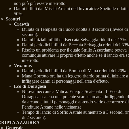
non può più essere interrotto.
Danni inflitti dai Missili Arcani dell'Invocatrice Spettrale ridotti
50%.
Scontri
Crawth
Durata di Tempesta di Fuoco ridotta a 8 secondi (invece di
secondi).
Danni iniziali inflitti da Beccata Selvaggia ridotti del 13%.
Danni periodici inflitti da Beccata Selvaggia ridotti del 33
Risolto un problema per il quale Strillo Assordante poteva
comunque attivare il proprio effetto anche se il lancio era st
interrotto.
Vexamus
Danni periodici inflitti da Bomba di Mana ridotti del 20%.
Mana Corrotto ora ha un leggero ritardo prima di iniziare a
infliggere danni ai personaggi nell'area d'effetto.
Eco di Doragosa
Nuova meccanica Mitica: Energia Scatenata - L'Eco di
Doragosa scatena una potente scarica arcana, infliggendo 
da arcano a tutti i personaggi e aprendo varie occorrenze di
Fenditure Arcane nelle vicinanze.
Tempo di lancio di Soffio Astrale aumentato a 3 secondi (i
di 2 secondi).
CRIPTA AZZURRA
Generale