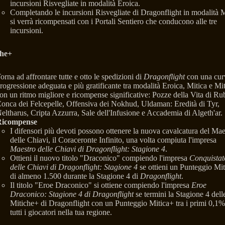
incursioni Risvegliate in modalità Eroica.
Completando le incursioni Risvegliate di Dragonflight in modalità M
si verrà ricompensati con i Portali Sentiero che conducono alle tre
incursioni.
che+
orna ad affrontare tutte e otto le spedizioni di
Dragonflight
con una cur
rogressione adeguata e più gratificante tra modalità Eroica, Mitica e Mi
on un ritmo migliore e ricompense significative: Pozze della Vita di Ru
onca dei Felcepelle, Offensiva dei Nokhud, Uldaman: Eredità di Tyr,
eltharus, Cripta Azzurra, Sale dell'Infusione e Accademia di Algeth'ar.
icompense
I difensori più devoti possono ottenere la nuova cavalcatura del Mae
delle Chiavi, il Coraceronte Infinito, una volta compiuta l'impresa
Maestro delle Chiavi di Dragonflight: Stagione 4
.
Ottieni il nuovo titolo "Draconico" compiendo l'impresa
Conquistat
delle Chiavi di Dragonflight: Stagione 4
se ottieni un Punteggio Mi
di almeno 1.500 durante la Stagione 4 di
Dragonflight
.
Il titolo "Eroe Draconico" si ottiene compiendo l'impresa
Eroe
Draconico: Stagione 4 di Dragonflight
se termini la Stagione 4 dell
Mitiche+ di Dragonflight con un Punteggio Mitica+ tra i primi 0,1%
tutti i giocatori nella tua regione.