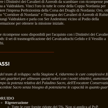
ere i Distintivi dei Cavalieri di Azeroth da scambiare con ricompense pr
a a Valdrakken. Vinci l'oro in tutte le corse della Coppa Nordania per
ere l'impresa Perfezionista della Corsa dei Draghi di Nordania: Oro, ot
tolo "Corridore di Nordania" e l'Insegna dei Cavalieri di Azeroth di Rubi
ungi Valdrakken e parla con Ser Andestrasz vicino al Podio della
ormazione per ottenere la missione iniziale.
 ricompense sono disponibili per l'acquisto con i Distintivi dei Cavalier
th: il set di trasmogrificazione del Cavalcadrachi Gelido e il Vessillo a
hi.
ASSI
del team di sviluppo: nella Stagione 4, ridurremo le cure complessive f
uni guaritori per allineare questi valori con i nostri obiettivi, aumenta
mpo la potenza relativa del Paladino Sacro, dell'Evocatore Conservazi
acerdote Sacro senza bisogno di potenziarne le capacità in quanto guari
DRUIDO
Rigenerazione
Tutte le cure fornite ridotte del 5%. Non si applica al PvP.