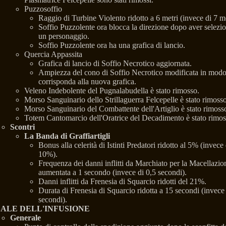
Puzzosoffio
Raggio di Turbine Violento ridotto a 6 metri (invece di 7 me
Soffio Puzzolente ora blocca la direzione dopo aver selezi
un personaggio.
Soffio Puzzolente ora ha una grafica di lancio.
Quercia Appassita
Grafica di lancio di Soffio Necrotico aggiornata.
Ampiezza del cono di Soffio Necrotico modificata in modo
corrisponda alla nuova grafica.
Veleno Indebolente del Pugnalabudella è stato rimosso.
Morso Sanguinario dello Strillaguerra Felcepelle è stato rimosso
Morso Sanguinario del Combattente dell'Artiglio è stato rimoss
Totem Cantomarcio dell'Oratrice del Decadimento è stato rimos
Scontri
La Banda di Graffiartigli
Bonus alla celerità di Istinti Predatori ridotto al 5% (invece 
10%).
Frequenza dei danni inflitti da Marchiato per la Macellazio
aumentata a 1 secondo (invece di 0,5 secondi).
Danni inflitti da Frenesia di Squarcio ridotti del 21%.
Durata di Frenesia di Squarcio ridotta a 15 secondi (invece
secondi).
SALE DELL'INFUSIONE
Generale