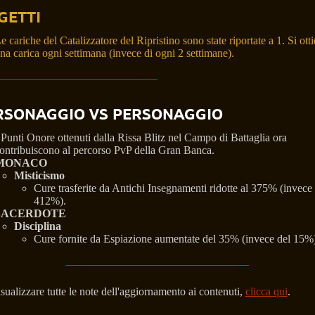
GETTI
e cariche del Catalizzatore del Ripristino sono state riportate a 1. Si ott
na carica ogni settimana (invece di ogni 2 settimane).
RSONAGGIO VS PERSONAGGIO
 Punti Onore ottenuti dalla Rissa Blitz nel Campo di Battaglia ora
ontribuiscono al percorso PvP della Gran Banca.
MONACO
Misticismo
Cure trasferite da Antichi Insegnamenti ridotte al 375% (invece 
412%).
SACERDOTE
Disciplina
Cure fornite da Espiazione aumentate del 35% (invece del 15%)
isualizzare tutte le note dell'aggiornamento ai contenuti,
clicca qui
.