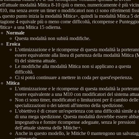
ell'attuale modalità Mitica 8-10 (più o meno, numericamente è più vicin
10, ma senza avere un timer o modificatori non ci sono riferimenti fissi
 questo punto inizia la modalità Mitica+, quindi la modalità Mitica 5 de
tagione 4 equivale più o meno come difficoltà, ricompense e Punteggio
itica+ a una Mitica 15 odierna.
Normale
Questa modalità non subirà modifiche.
Eroica
L'ottimizzazione e le ricompense di questa modalità la porteran
essere equivalente alla linea di partenza della modalità Mitica (
0) del sistema attuale.
Le modifiche alla modalità Mitica non si applicano a questa
difficoltà.
Ci si potrà continuare a mettere in coda per quest'esperienza.
Mitica
L'ottimizzazione e le ricompense di questa modalità la porteran
essere equivalente a una M10 con modificatori del sistema attua
Non ci sono timer, modificatori o limitazioni per il cambio delle
specializzazioni o dei talenti all'interno della spedizione.
L'obiettivo è di creare un'esperienza con una difficoltà simile a 
di una mega spedizione. Questa modalità dovrebbe essere abba
impegnativa e fornire ricompense adeguate, senza le pressioni
dell'attuale sistema delle Mitiche+.
Anche in questo modello, le Mitiche 0 mantengono un salvatag
settimanale.