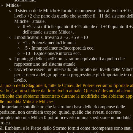
Mitica+
Il sistema delle Mitiche+ fornirà ricompense fino al livello +10, 
livello +2 che parte da quello che sarebbe il +11 del sistema del
Mitiche+ attuale.
Il +5 sarà difficile quanto il +15 attuale e il +10 quanto il +
dell'attuale sistema Mitica+.
I modificatori si trovano a +2, +5 e +10
+2 - Potenziamento/Tirannia
+5 - Intrappolamento/Incorporeità ecc.
+10 - Esplosione/Rinforzo ecc.
I punteggi delle spedizioni saranno equivalenti a quello che
rappresentano nel sistema attuale.
Dovrebbe esserci un intervallo più ridotto nei livelli delle Mitic
per la ricerca dei gruppi e una progressione più importante tra o
livello.
ll'inizio della Stagione 4, tutte le Chiavi del Potere verranno riportate a
ivello 2, a prescindere dal loro livello attuale. Questo è dovuto ad alcun
ifficoltà che abbiamo riscontrato durante le modifiche che abbiamo app
lle modalità Mitica e Mitica+.
 importante sottolineare che la struttura base delle ricompense delle
pedizioni non cambierà troppo, quindi quello che avresti ricevuto
ompletando una Mitica 0 potrai riceverlo in una spedizione in modalità
roica.
li Emblemi e le Pietre dello Stormo forniti come ricompense sono stati