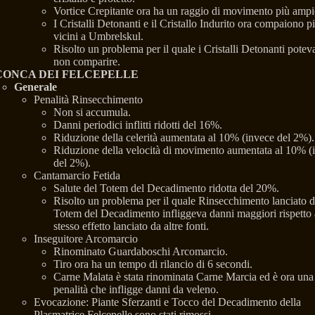
Vortice Crepitante ora ha un raggio di movimento più ampi
I Cristalli Detonanti e il Cristallo Indurito ora compaiono p
vicini a Umbrelskul.
Risolto un problema per il quale i Cristalli Detonanti potev
non comparire.
CONCA DEI FELCEPELLE
Generale
Penalità Rinsecchimento
Non si accumula.
Danni periodici inflitti ridotti del 16%.
Riduzione della celerità aumentata al 10% (invece del 2%).
Riduzione della velocità di movimento aumentata al 10% (
del 2%).
Cantamarcio Fetida
Salute del Totem del Decadimento ridotta del 20%.
Risolto un problema per il quale Rinsecchimento lanciato d
Totem del Decadimento infliggeva danni maggiori rispetto 
stesso effetto lanciato da altre fonti.
Inseguitore Arcomarcio
Rinominato Guardaboschi Arcomarcio.
Tiro ora ha un tempo di rilancio di 6 secondi.
Carne Malata è stata rinominata Carne Marcia ed è ora una
penalità che infligge danni da veleno.
Evocazione: Piante Sferzanti e Tocco del Decadimento della
Plasmatrice Felcepelle sono stati rimossi.