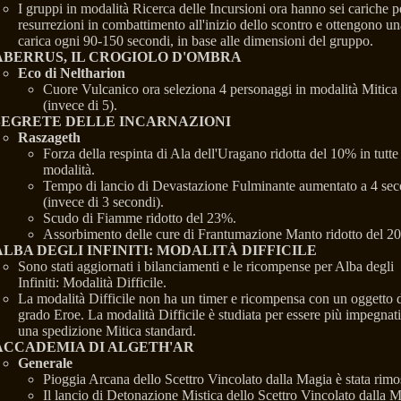
I gruppi in modalità Ricerca delle Incursioni ora hanno sei cariche p
resurrezioni in combattimento all'inizio dello scontro e ottengono un
carica ogni 90-150 secondi, in base alle dimensioni del gruppo.
ABERRUS, IL CROGIOLO D'OMBRA
Eco di Neltharion
Cuore Vulcanico ora seleziona 4 personaggi in modalità Mitica
(invece di 5).
SEGRETE DELLE INCARNAZIONI
Raszageth
Forza della respinta di Ala dell'Uragano ridotta del 10% in tutte 
modalità.
Tempo di lancio di Devastazione Fulminante aumentato a 4 sec
(invece di 3 secondi).
Scudo di Fiamme ridotto del 23%.
Assorbimento delle cure di Frantumazione Manto ridotto del 2
ALBA DEGLI INFINITI: MODALITÀ DIFFICILE
Sono stati aggiornati i bilanciamenti e le ricompense per Alba degli
Infiniti: Modalità Difficile.
La modalità Difficile non ha un timer e ricompensa con un oggetto 
grado Eroe. La modalità Difficile è studiata per essere più impegnati
una spedizione Mitica standard.
ACCADEMIA DI ALGETH'AR
Generale
Pioggia Arcana dello Scettro Vincolato dalla Magia è stata rimo
Il lancio di Detonazione Mistica dello Scettro Vincolato dalla 