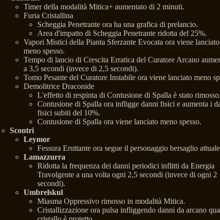
Timer della modalità Mitica+ aumentato di 2 minuti.
Furia Cristallina
Scheggia Penetrante ora ha una grafica di prelancio.
Area d'impatto di Scheggia Penetrante ridotta del 25%.
Vapori Mistici della Pianta Sferzante Evocata ora viene lanciato
meno spesso.
Tempo di lancio di Crescita Erratica del Curatore Arcano aume
a 3,5 secondi (invece di 2,5 secondi).
Tomo Pesante del Curatore Instabile ora viene lanciato meno sp
Demolitrice Draconide
L'effetto di respinta di Contusione di Spalla è stato rimosso
Contusione di Spalla ora infligge danni fisici e aumenta i d
fisici subiti del 10%.
Contusione di Spalla ora viene lanciato meno spesso.
Scontri
Leymor
Fessura Eruttante ora segue il personaggio bersaglio attuale
Lamazzurra
Ridotta la frequenza dei danni periodici inflitti da Energia
Travolgente a una volta ogni 2,5 secondi (invece di ogni 2
secondi).
Umbrelskul
Miasma Oppressivo rimosso in modalità Mitica.
Cristallizzazione ora pulsa infliggendo danni da arcano qua
cristallo è protetto.