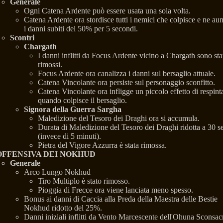
Generale
Ogni Catena Ardente può essere usata una sola volta.
Catena Ardente ora stordisce tutti i nemici che colpisce e ne au
i danni subiti del 50% per 5 secondi.
Scontri
Chargath
I danni inflitti da Focus Ardente vicino a Chargath sono sta
rimossi.
Focus Ardente ora canalizza i danni sul bersaglio attuale.
Catena Vincolante ora persiste sul personaggio sconfitto.
Catena Vincolante ora infligge un piccolo effetto di respint
quando colpisce il bersaglio.
Signora della Guerra Sargha
Maledizione del Tesoro dei Draghi ora si accumula.
Durata di Maledizione del Tesoro dei Draghi ridotta a 30 s
(invece di 5 minuti).
Pietra del Vigore Azzurra è stata rimossa.
OFFENSIVA DEI NOKHUD
Generale
Arco Lungo Nokhud
Tiro Multiplo è stato rimosso.
Pioggia di Frecce ora viene lanciata meno spesso.
Bonus ai danni di Caccia alla Preda della Maestra delle Bestie
Nokhud ridotto del 25%.
Danni iniziali inflitti da Vento Marcescente dell'Ohuna Sconsac