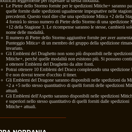
odificati leggermente per rispettare la stessa modalità.
Le Pietre dello Stormo fornite per le spedizioni Mitiche+ saranno par
quelle fornite dalle spedizioni ugualmente impegnative nelle stagion
precedenti. Questo vuol dire che una spedizione Mitica +2 della Sta
4 fornirà lo stesso numero di Pietre dello Stormo di una spedizione 
+12 della Stagione 3. Le ricompense saranno le stesse, cambierà solo
nome delle modalità.
Il numero di Pietre dello Stormo aggiuntive fornite per aver aumentat
Punteggio Mitica+ di un membro del gruppo della spedizione riman
invariato.
Gli Emblemi del Draghetto non sono più disponibili nelle spedizion
Mitiche+, perché quelle modalità non esistono più. Si possono cont
a ottenere Emblemi del Draghetto da altre fonti.
Potrai ottenere 10 Emblemi del Draco completando una spedizione 
0 e non dovrai tenere d'occhio il timer.
Gli Emblemi del Dragone saranno disponibili nelle spedizioni da Mi
+2 a +5 nello stesso quantitativo di quelli forniti delle spedizioni Mi
attuali.
Gli Emblemi dell'Aspetto saranno disponibili nelle spedizioni Mitic
e superiori nello stesso quantitativo di quelli forniti dalle spedizioni
Mitiche+ attuali.