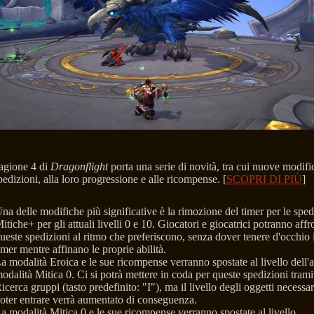
agione 4 di
Dragonflight
porta una serie di novità, tra cui nuove modifi
pedizioni, alla loro progressione e alle ricompense. [
SCOPRI DI PIÙ
]
na delle modifiche più significative è la rimozione del timer per le sped
itiche+ per gli attuali livelli 0 e 10. Giocatori e giocatrici potranno affr
ueste spedizioni al ritmo che preferiscono, senza dover tenere d'occhio i
imer mentre affinano le proprie abilità.
a modalità Eroica e le sue ricompense verranno spostate al livello dell'a
odalità Mitica 0. Ci si potrà mettere in coda per queste spedizioni trami
icerca gruppi (tasto predefinito: "I"), ma il livello degli oggetti necessar
oter entrare verrà aumentato di conseguenza.
a modalità Mitica 0 e le sue ricompense verranno spostate al livello