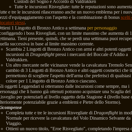
Custodi del Sogno e Accordo di Valdrakken
Tutte le incursioni Risvegliate: tutte le reputazioni sono aument
utte e tre le incursioni rilasceranno anche un nuovo emblema per i nuov
ezzi d'equipaggiamento con l'aspetto e la combinazione di bonus
scelti 
iocatori stessi
.
ttieni 1 Lingotto di Bronzo Antico a settimana
per personaggio
configgendo i boss Risvegliati, con un limite massimo che aumenta di 1
ettimana. Tieni presente, quindi, che se perdi una settimana puoi recupe
uella successiva in base al limite massimo corrente.
Scambia 2 Lingotti di Bronzo Antico con armi e altri potenti oggetti 
incursioni di
Dragonflight
pressi i mercanti del Boccale d'Addio a
Valdrakken.
Un altro mercante nelle vicinanze vende la cavalcatura Tremolo Sen
cambio di 3 Lingotti di Bronzo Antico e altri oggetti cosmetici che ti
permettono di scegliere l'aspetto dell'arma che preferisci di qualsiasi
colore per 1 Lingotto di Bronzo Antico ciascuno.
li oggetti Leggendari si otterranno dalle incursioni come sempre, ma i
ersonaggi che li hanno già ottenuti potranno acquistare una Scaglia del
isveglio per potenziarli al livello oggetto della Stagione 4 (livello base 
lteriormente potenziabile grazie a emblemi e Pietre dello Stormo).
icompense
Completa tutte e tre le incursioni Risvegliate di
Dragonflight
in moda
Normale per ricevere la cavalcatura del Volo Dinamico Selvante da
Viaggio.
Ottieni un nuovo titolo, "Eroe Risvegliato", completando l'impresa d