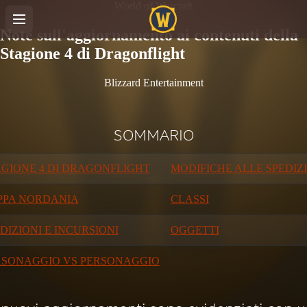
World of Warcraft
Note sull'aggiornamento ai contenuti della
Stagione 4 di Dragonflight
Blizzard Entertainment
SOMMARIO
GIONE 4 DI DRAGONFLIGHT
MODIFICHE ALLE SPEDIZ
PPA NORDANIA
CLASSI
DIZIONI E INCURSIONI
OGGETTI
RSONAGGIO VS PERSONAGGIO