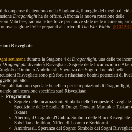
ti ricompense ti attendono nella Stagione 4, il meglio del meglio di ciò 
ansione
Dragonflight
ha da offrire. Affronta la nuova rotazione delle
zioni Mitiche+, raduna le tue forze per nuove sfide nelle incursioni, arm
a nuova stagione PvP e preparati all'arrivo di
The War Within
. [
SCOPRI 
sioni Risvegliate
gni settimana
durante la Stagione 4 di
Dragonflight
, una delle tre incur
i
Dragonflight
diventerà Risvegliata: Segrete delle Incarnazioni o Aberru
rogiolo d'Ombra o Amirdrassil, Speranza del Sogno. I nemici nelle
ncursioni Risvegliate sono più forti e rilasciano bottini potenziati di livel
ggetto più alto.
errà abilitato uno speciale beneficio per le reputazioni di Dragonflight,
uando un'incursione specifica sarà Risvegliata:
Programma
Segrete delle Incarnazioni: Simbolo delle Tempeste Risvegliate 
Spedizione delle Scaglie di Drago, Centauri Maruuk e Tuskarr 
Iskaara
Aberrus, il Crogiolo d'Ombra: Simbolo delle Braci Risvegliate 
Sabellian e Irathion, Niffen di Loamm e Soridormi
Amirdrassil, Speranza del Sogno: Simbolo dei Sogni Risvegliati