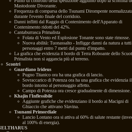
Punto di controllo della spedizione aggiunto dopo la sconfitta d
Mastodonte Divorante.
Frequenza di comparsa dello Tsunami Dirompente normalizzat
durante l'evento finale del corridoio.
Danni inflitti dal Raggio di Contenimento dell'Apparato di
Contenimento ridotti del 42%.
Cantaburrasca Primalista
Folata di Vento ed Esplosione Tonante sono state rimosse.
Nuova abilità: Tuonassalto - Infligge danni da natura a tutti 
personaggi entro 7 metri dal punto d'impatto.
La grafica che evidenzia il bordo di Terra Roboante dello Scuot
Primalista non si aggancia più al terreno.
Scontri
Guardiano Irideus
Pugno Titanico ora ha una grafica di lancio.
Sovraccarico di Potenza ora ha una grafica che evidenzia il
bordo intorno al personaggio affetto.
Campo di Potenza ora cresce gradualmente di dimensione.
Khajin l'Inflessibile
Aggiunte grafiche che evidenziano il bordo ai Macigni di
Ghiaccio che attivano Slavina.
Tsunami Primordiale
Lancio Lontano ora si attiva al 60% di salute restante (inve
al 100% di energia).
NELTHARUS