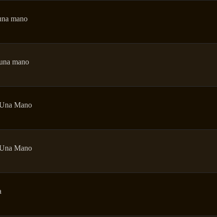
una mano
una mano
 Una Mano
 Una Mano
a