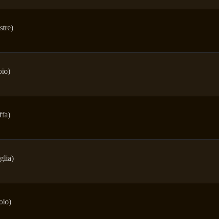
stre)
oio)
ffa)
glia)
oio)