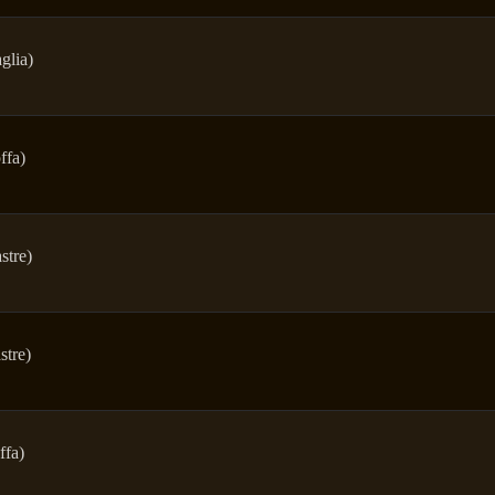
glia)
ffa)
stre)
stre)
ffa)