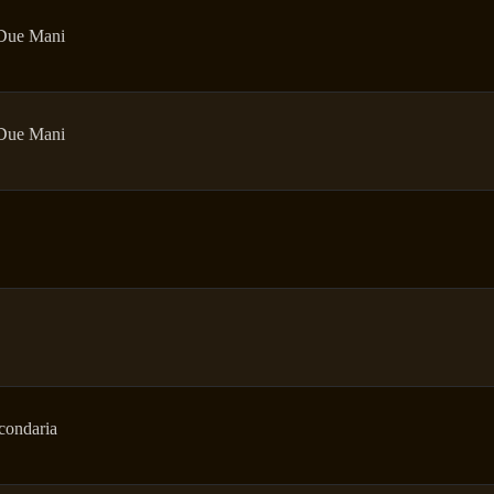
Due Mani
Due Mani
ondaria