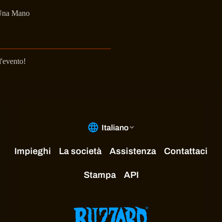
Una Mano
l'evento!