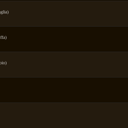
glia)
ffa)
oio)