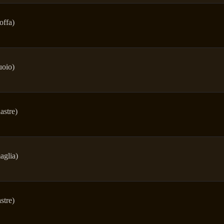
offa)
uoio)
astre)
aglia)
stre)