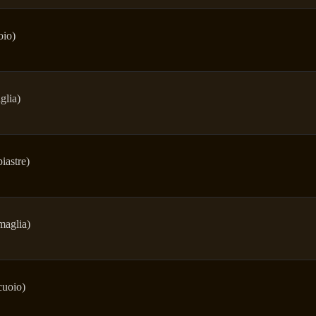
oio)
glia)
iastre)
aglia)
uoio)