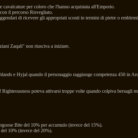
 cavalcature per coloro che l'hanno acquistata all'Emporio.
con il percorso Risvegliato.
gendari di ricevere gli appropriati sconti in termini di pietre o emblemi
iani Zaqali" non riusciva a iniziare.
ighlands e Hyjal quando il personaggio raggiunge competenza 450 in A
Righteousness poteva attivarsi troppe volte quando colpiva bersagli mul
Mongoose Bite del 10% per accumulo (invece del 15%).
o del 10% (invece del 20%).