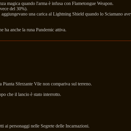
tenza magica quando l'arma è infusa con Flametongue Weapon.
nvece del 30%).
on aggiungevano una carica al Lightning Shield quando lo Sciamano avev
gone ha anche la runa Pandemic attiva.
la Pianta Sferzante Vile non compariva sul terreno.
o che il lancio è stato interrotto.
ti ai personaggi nelle Segrete delle Incarnazioni.