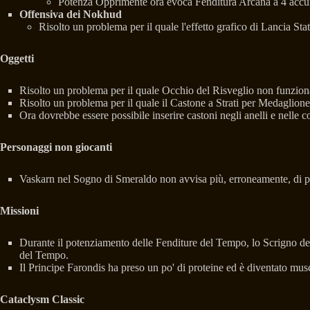
Potenza Opprimente ora evoca Fenditura Arcana a 4 accum
Offensiva dei Nokhud
Risolto un problema per il quale l'effetto grafico di Lancia St
Oggetti
Risolto un problema per il quale Occhio del Risveglio non funzionav
Risolto un problema per il quale il Castone a Strati per Medaglione
Ora dovrebbe essere possibile inserire castoni negli anelli e nelle c
Personaggi non giocanti
Vaskarn nel Sogno di Smeraldo non avvisa più, erroneamente, di p
Missioni
Durante il potenziamento delle Fenditure del Tempo, lo Scrigno dell
del Tempo.
Il Principe Farondis ha preso un po' di proteine ed è diventato mus
Cataclysm Classic