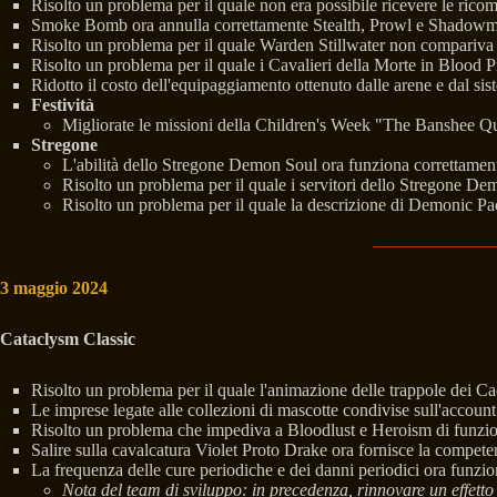
Risolto un problema per il quale non era possibile ricevere le ricom
Smoke Bomb ora annulla correttamente Stealth, Prowl e Shadowme
Risolto un problema per il quale Warden Stillwater non compariva
Risolto un problema per il quale i Cavalieri della Morte in Blood P
Ridotto il costo dell'equipaggiamento ottenuto dalle arene e dal sis
Festività
Migliorate le missioni della Children's Week "The Banshee Que
Stregone
L'abilità dello Stregone Demon Soul ora funziona correttament
Risolto un problema per il quale i servitori dello Stregone De
Risolto un problema per il quale la descrizione di Demonic Pac
3 maggio 2024
Cataclysm Classic
Risolto un problema per il quale l'animazione delle trappole dei Cac
Le imprese legate alle collezioni di mascotte condivise sull'accoun
Risolto un problema che impediva a Bloodlust e Heroism di funzio
Salire sulla cavalcatura Violet Proto Drake ora fornisce la compet
La frequenza delle cure periodiche e dei danni periodici ora funzi
Nota del team di sviluppo: in precedenza, rinnovare un effetto