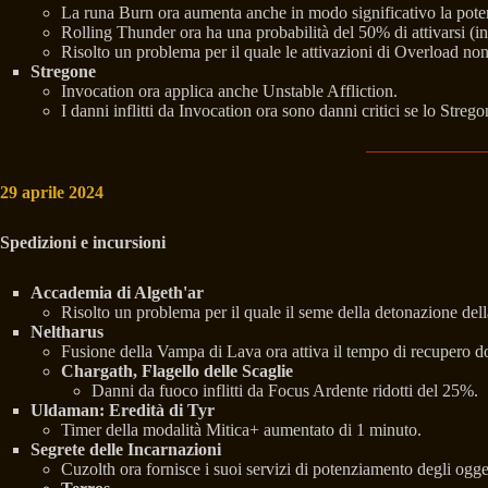
La runa Burn ora aumenta anche in modo significativo la po
Rolling Thunder ora ha una probabilità del 50% di attivarsi (i
Risolto un problema per il quale le attivazioni di Overload n
Stregone
Invocation ora applica anche Unstable Affliction.
I danni inflitti da Invocation ora sono danni critici se lo Stre
29 aprile 2024
Spedizioni e incursioni
Accademia di Algeth'ar
Risolto un problema per il quale il seme della detonazione del
Neltharus
Fusione della Vampa di Lava ora attiva il tempo di recupero dop
Chargath, Flagello delle Scaglie
Danni da fuoco inflitti da Focus Ardente ridotti del 25%.
Uldaman: Eredità di Tyr
Timer della modalità Mitica+ aumentato di 1 minuto.
Segrete delle Incarnazioni
Cuzolth ora fornisce i suoi servizi di potenziamento degli ogget