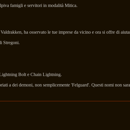
piva famigli e servitori in modalità Mitica.
aldrakken, ha osservato le tue imprese da vicino e ora si offre di aiutart
li Stregoni.
 Lightning Bolt e Chain Lightning.
iati a dei demoni, non semplicemente 'Felguard'. Questi nomi non saran