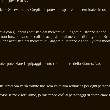
uli (invece di 3).
atica e Sollevamento Crepitante potevano sparire in determinate circosta
a con gli anelli acquistati dai mercanti di Lingotti di Bronzo Antico.
 non funzionava sulle collane acquistate dai mercanti di Lingotti di Br
ollane acquistati dai mercanti di Lingotti di Bronzo Antico. Questa modif
oter potenziare l'equipaggiamento con le Pietre dello Stormo. Vaskarn 
e Braci ora verrà fornito una sola volta alla settimana per ogni person
colosissimo e fortissimo, permettendo così ai personaggi di completare l