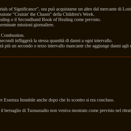
rials of Significance", ora può acquistarne un altro dal mercante di Lo
issione "Cruisin' the Chasm" della Children's Week.
Healing o il Secondhand Book of Healing come previsto.
erminate missioni giornaliere.
di Combustion.
secondi infliggerà la stessa quantità di danni a ogni intervallo.
rà più un secondo o terzo intervallo mancante che aggiunge danni agli eff
e Essenza Instabile anche dopo che lo scontro si era concluso.
il bersaglio di Tuonassalto non veniva mostrato come previsto nel ritratt