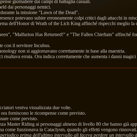
pense giornaliere dai campi di battaglia casuali.
ld dai personaggi nemici.
 durante la missione "Lawn of the Dead".
resence potevano subire erroneamente colpi critici dagli attacchi in misc
tema dell'Honor di Wrath of the Lich King affinché rispecchi meglio la qua
en", "Malfurion Has Returned!" e "The Fallen Chieftain" affinché forni
e con il servitore Incubus.
monology non si aggiornavano correttamente in base alla maestria.
t risultava errata. Ora indica correttamente che aumenta i danni magici
ciatori veniva visualizzata due volte.
t ora forniscono le ricompense come previsto.
nare come previsto.
enza Master Riding ai personaggi almeno di livello 80 che hanno già ap
ona come funzionava in Cataclysm, quando gli effetti vengono rinnovati
 periodico prima dell'ultimo intervallo gli faceva perdere un intervallo