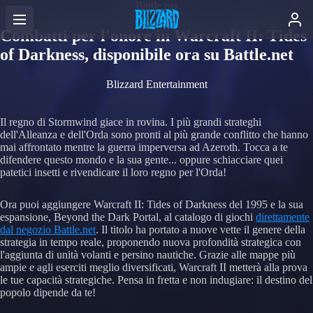
Battle.net
Combatti per l'onore in Warcraft II: Tides
of Darkness, disponibile ora su Battle.net
Blizzard Entertainment
Il regno di Stormwind giace in rovina. I più grandi strateghi
dell'Alleanza e dell'Orda sono pronti al più grande conflitto che hanno
mai affrontato mentre la guerra imperversa ad Azeroth. Tocca a te
difendere questo mondo e la sua gente... oppure schiacciare quei
patetici insetti e rivendicare il loro regno per l'Orda!
Ora puoi aggiungere Warcraft II: Tides of Darkness del 1995 e la sua
espansione, Beyond the Dark Portal, al catalogo di giochi
direttamente
dal negozio Battle.net
. Il titolo ha portato a nuove vette il genere della
strategia in tempo reale, proponendo nuova profondità strategica con
l'aggiunta di unità volanti e persino nautiche. Grazie alle mappe più
ampie e agli eserciti meglio diversificati, Warcraft II metterà alla prova
le tue capacità strategiche. Pensa in fretta e non indugiare: il destino del
popolo dipende da te!