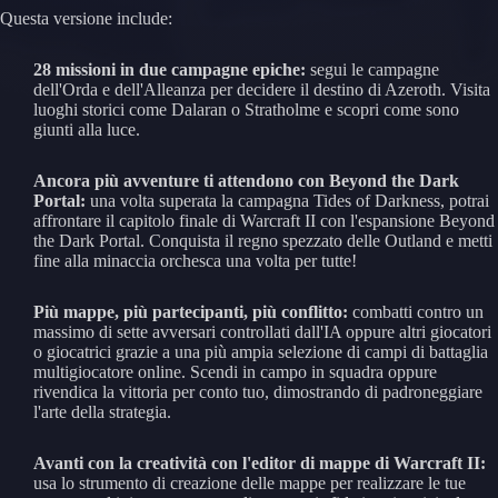
Questa versione include:
28 missioni in due campagne epiche:
segui le campagne
dell'Orda e dell'Alleanza per decidere il destino di Azeroth. Visita
luoghi storici come Dalaran o Stratholme e scopri come sono
giunti alla luce.
Ancora più avventure ti attendono con Beyond the Dark
Portal:
una volta superata la campagna Tides of Darkness, potrai
affrontare il capitolo finale di Warcraft II con l'espansione Beyond
the Dark Portal. Conquista il regno spezzato delle Outland e metti
fine alla minaccia orchesca una volta per tutte!
Più mappe, più partecipanti, più conflitto:
combatti contro un
massimo di sette avversari controllati dall'IA oppure altri giocatori
o giocatrici grazie a una più ampia selezione di campi di battaglia
multigiocatore online. Scendi in campo in squadra oppure
rivendica la vittoria per conto tuo, dimostrando di padroneggiare
l'arte della strategia.
Avanti con la creatività con l'editor di mappe di Warcraft II:
usa lo strumento di creazione delle mappe per realizzare le tue