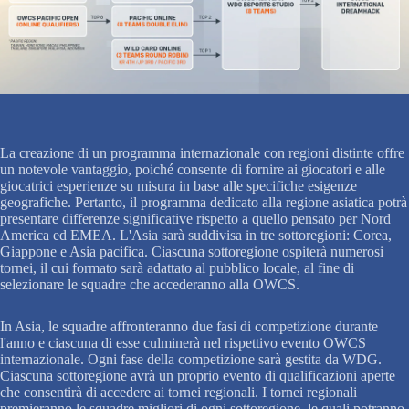
La creazione di un programma internazionale con regioni distinte offre
un notevole vantaggio, poiché consente di fornire ai giocatori e alle
giocatrici esperienze su misura in base alle specifiche esigenze
geografiche. Pertanto, il programma dedicato alla regione asiatica potrà
presentare differenze significative rispetto a quello pensato per Nord
America ed EMEA. L'Asia sarà suddivisa in tre sottoregioni: Corea,
Giappone e Asia pacifica. Ciascuna sottoregione ospiterà numerosi
tornei, il cui formato sarà adattato al pubblico locale, al fine di
selezionare le squadre che accederanno alla OWCS.
In Asia, le squadre affronteranno due fasi di competizione durante
l'anno e ciascuna di esse culminerà nel rispettivo evento OWCS
internazionale. Ogni fase della competizione sarà gestita da WDG.
Ciascuna sottoregione avrà un proprio evento di qualificazioni aperte
che consentirà di accedere ai tornei regionali. I tornei regionali
premieranno le squadre migliori di ogni sottoregione, le quali potranno