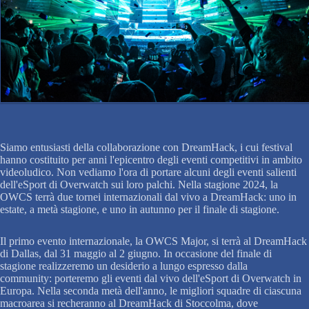
Siamo entusiasti della collaborazione con DreamHack, i cui festival
hanno costituito per anni l'epicentro degli eventi competitivi in ambito
videoludico. Non vediamo l'ora di portare alcuni degli eventi salienti
dell'eSport di Overwatch sui loro palchi. Nella stagione 2024, la
OWCS terrà due tornei internazionali dal vivo a DreamHack: uno in
estate, a metà stagione, e uno in autunno per il finale di stagione.
Il primo evento internazionale, la OWCS Major, si terrà al DreamHack
di Dallas, dal 31 maggio al 2 giugno. In occasione del finale di
stagione realizzeremo un desiderio a lungo espresso dalla
community: porteremo gli eventi dal vivo dell'eSport di Overwatch in
Europa. Nella seconda metà dell'anno, le migliori squadre di ciascuna
macroarea si recheranno al DreamHack di Stoccolma, dove