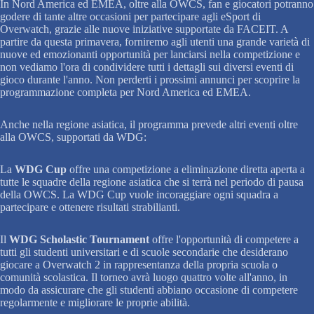
In Nord America ed EMEA, oltre alla OWCS, fan e giocatori potranno
godere di tante altre occasioni per partecipare agli eSport di
Overwatch, grazie alle nuove iniziative supportate da FACEIT. A
partire da questa primavera, forniremo agli utenti una grande varietà di
nuove ed emozionanti opportunità per lanciarsi nella competizione e
non vediamo l'ora di condividere tutti i dettagli sui diversi eventi di
gioco durante l'anno. Non perderti i prossimi annunci per scoprire la
programmazione completa per Nord America ed EMEA.
Anche nella regione asiatica, il programma prevede altri eventi oltre
alla OWCS, supportati da WDG:
La
WDG Cup
offre una competizione a eliminazione diretta aperta a
tutte le squadre della regione asiatica che si terrà nel periodo di pausa
della OWCS. La WDG Cup vuole incoraggiare ogni squadra a
partecipare e ottenere risultati strabilianti.
Il
WDG Scholastic Tournament
offre l'opportunità di competere a
tutti gli studenti universitari e di scuole secondarie che desiderano
giocare a Overwatch 2 in rappresentanza della propria scuola o
comunità scolastica. Il torneo avrà luogo quattro volte all'anno, in
modo da assicurare che gli studenti abbiano occasione di competere
regolarmente e migliorare le proprie abilità.