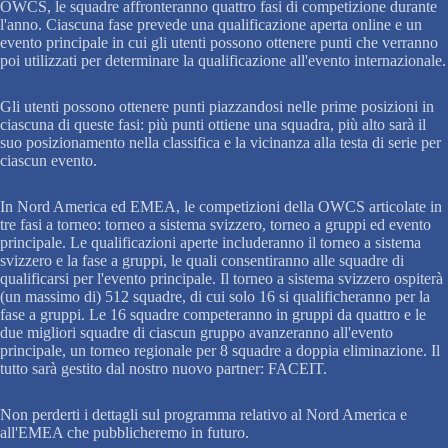
OWCS, le squadre affronteranno quattro fasi di competizione durante
l'anno. Ciascuna fase prevede una qualificazione aperta online e un
evento principale in cui gli utenti possono ottenere punti che verranno
poi utilizzati per determinare la qualificazione all'evento internazionale.
Gli utenti possono ottenere punti piazzandosi nelle prime posizioni in
ciascuna di queste fasi: più punti ottiene una squadra, più alto sarà il
suo posizionamento nella classifica e la vicinanza alla testa di serie per
ciascun evento.
In Nord America ed EMEA, le competizioni della OWCS articolate in
tre fasi a torneo: torneo a sistema svizzero, torneo a gruppi ed evento
principale. Le qualificazioni aperte includeranno il torneo a sistema
svizzero e la fase a gruppi, le quali consentiranno alle squadre di
qualificarsi per l'evento principale. Il torneo a sistema svizzero ospiterà
(un massimo di) 512 squadre, di cui solo 16 si qualificheranno per la
fase a gruppi. Le 16 squadre competeranno in gruppi da quattro e le
due migliori squadre di ciascun gruppo avanzeranno all'evento
principale, un torneo regionale per 8 squadre a doppia eliminazione. Il
tutto sarà gestito dal nostro nuovo partner: FACEIT.
Non perderti i dettagli sul programma relativo al Nord America e
all'EMEA che pubblicheremo in futuro.