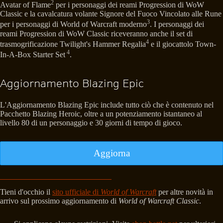
2
Avatar of Flame
per i personaggi dei reami Progression di WoW
Classic e la cavalcatura volante Signore del Fuoco Vincolato alle Rune
3
per i personaggi di World of Warcraft moderno
. I personaggi dei
reami Progression di WoW Classic riceveranno anche il set di
4
trasmogrificazione Twilight's Hammer Regalia
e il giocattolo Town-
4
In-A-Box Starter Set
.
Aggiornamento Blazing Epic
L'Aggiornamento Blazing Epic include tutto ciò che è contenuto nel
Pacchetto Blazing Heroic, oltre a un potenziamento istantaneo al
livello 80 di un personaggio e 30 giorni di tempo di gioco.
Aggiorna
Tieni d'occhio il
sito ufficiale di
World of Warcraft
per altre novità in
arrivo sul prossimo aggiornamento di
World of Warcraft Classic
.