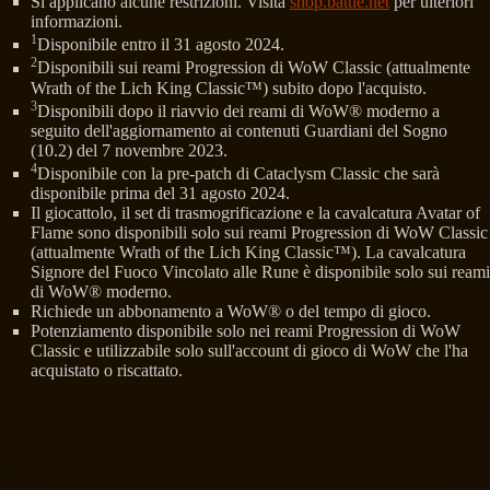
Si applicano alcune restrizioni. Visita
shop.battle.net
per ulteriori
informazioni.
1
Disponibile entro il 31 agosto 2024.
2
Disponibili sui reami Progression di WoW Classic (attualmente
Wrath of the Lich King Classic™) subito dopo l'acquisto.
3
Disponibili dopo il riavvio dei reami di WoW® moderno a
seguito dell'aggiornamento ai contenuti Guardiani del Sogno
(10.2) del 7 novembre 2023.
4
Disponibile con la pre-patch di Cataclysm Classic che sarà
disponibile prima del 31 agosto 2024.
Il giocattolo, il set di trasmogrificazione e la cavalcatura Avatar of
Flame sono disponibili solo sui reami Progression di WoW Classic
(attualmente Wrath of the Lich King Classic™). La cavalcatura
Signore del Fuoco Vincolato alle Rune è disponibile solo sui reami
di WoW® moderno.
Richiede un abbonamento a WoW® o del tempo di gioco.
Potenziamento disponibile solo nei reami Progression di WoW
Classic e utilizzabile solo sull'account di gioco di WoW che l'ha
acquistato o riscattato.