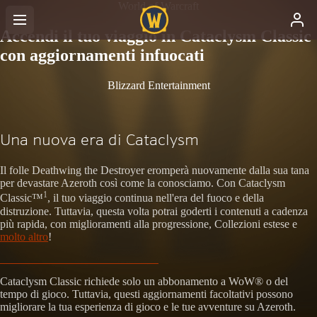
World of Warcraft
Accendi il tuo viaggio in Cataclysm Classic
con aggiornamenti infuocati
Blizzard Entertainment
Una nuova era di Cataclysm
Il folle Deathwing the Destroyer eromperà nuovamente dalla sua tana
per devastare Azeroth così come la conosciamo. Con Cataclysm
1
Classic™
, il tuo viaggio continua nell'era del fuoco e della
distruzione. Tuttavia, questa volta potrai goderti i contenuti a cadenza
più rapida, con miglioramenti alla progressione, Collezioni estese e
molto altro
!
Cataclysm Classic richiede solo un abbonamento a WoW® o del
tempo di gioco. Tuttavia, questi aggiornamenti facoltativi possono
migliorare la tua esperienza di gioco e le tue avventure su Azeroth.