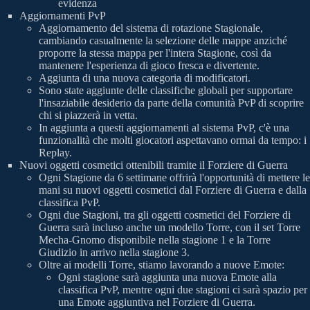
evidenza
Aggiornamenti PvP
Aggiornamento del sistema di rotazione Stagionale,
cambiando casualmente la selezione delle mappe anziché
proporre la stessa mappa per l'intera Stagione, così da
mantenere l'esperienza di gioco fresca e divertente.
Aggiunta di una nuova categoria di modificatori.
Sono state aggiunte delle classifiche globali per supportare
l'insaziabile desiderio da parte della comunità PvP di scoprire
chi si piazzerà in vetta.
In aggiunta a questi aggiornamenti al sistema PvP, c'è una
funzionalità che molti giocatori aspettavano ormai da tempo: i
Replay.
Nuovi oggetti cosmetici ottenibili tramite il Forziere di Guerra
Ogni Stagione da 6 settimane offrirà l'opportunità di mettere le
mani su nuovi oggetti cosmetici dal Forziere di Guerra e dalla
classifica PvP.
Ogni due Stagioni, tra gli oggetti cosmetici del Forziere di
Guerra sarà incluso anche un modello Torre, con il set Torre
Mecha-Gnomo disponibile nella stagione 1 e la Torre
Giudizio in arrivo nella stagione 3.
Oltre ai modelli Torre, stiamo lavorando a nuove Emote:
Ogni stagione sarà aggiunta una nuova Emote alla
classifica PvP, mentre ogni due stagioni ci sarà spazio per
una Emote aggiuntiva nel Forziere di Guerra.