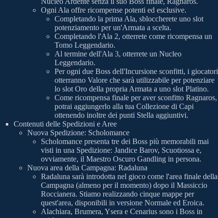
Nucleo Ardente senza il suo Boss finale, Ragnaros.
Ogni Ala offre ricompense potenti ed esclusive.
Completando la prima Ala, sbloccherete uno slot
potenziamento per un'Armata a scelta.
Completando l'Ala 2, otterrete come ricompensa un
Tomo Leggendario.
Al termine dell'Ala 3, otterrete un Nucleo
Leggendario.
Per ogni due Boss dell'Incursione sconfitti, i giocatori
otterranno Valore che sarà utilizzabile per potenziare
lo slot Oro della propria Armata a uno slot Platino.
Come ricompensa finale per aver sconfitto Ragnaros,
potrai aggiungerlo alla tua Collezione di Capi
ottenendo inoltre dei punti Stella aggiuntivi.
Contenuti delle Spedizioni e Aree
Nuova Spedizione: Scholomance
Scholomance presenta tre dei Boss più memorabili mai
visti in una Spedizione: Jandice Barov, Scuotiossa e,
ovviamente, il Maestro Oscuro Gandling in persona.
Nuova area della Campagna: Radaluna
Radaluna sarà introdotta nel gioco come l'area finale della
Campagna (almeno per il momento) dopo il Massiccio
Roccianera. Stiamo realizzando cinque mappe per
quest'area, disponibili in versione Normale ed Eroica.
Alachiara, Brumera, Ysera e Cenarius sono i Boss in