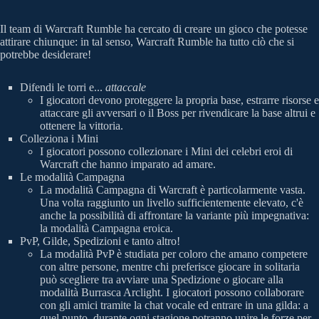
Il team di Warcraft Rumble ha cercato di creare un gioco che potesse
attirare chiunque: in tal senso, Warcraft Rumble ha tutto ciò che si
potrebbe desiderare!
Difendi le torri e...
attaccale
I giocatori devono proteggere la propria base, estrarre risorse e
attaccare gli avversari o il Boss per rivendicare la base altrui e
ottenere la vittoria.
Colleziona i Mini
I giocatori possono collezionare i Mini dei celebri eroi di
Warcraft che hanno imparato ad amare.
Le modalità Campagna
La modalità Campagna di Warcraft è particolarmente vasta.
Una volta raggiunto un livello sufficientemente elevato, c'è
anche la possibilità di affrontare la variante più impegnativa:
la modalità Campagna eroica.
PvP, Gilde, Spedizioni e tanto altro!
La modalità PvP è studiata per coloro che amano competere
con altre persone, mentre chi preferisce giocare in solitaria
può scegliere tra avviare una Spedizione o giocare alla
modalità Burrasca Arclight. I giocatori possono collaborare
con gli amici tramite la chat vocale ed entrare in una gilda: a
quel punto, durante ogni stagione potranno unire le forze per