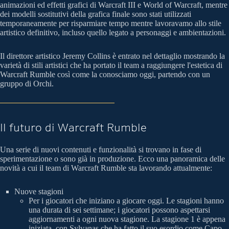
animazioni ed effetti grafici di Warcraft III e World of Warcraft, mentre
dei modelli sostitutivi della grafica finale sono stati utilizzati
temporaneamente per risparmiare tempo mentre lavoravamo allo stile
artistico definitivo, incluso quello legato a personaggi e ambientazioni.
Il direttore artistico Jeremy Collins è entrato nel dettaglio mostrando la
varietà di stili artistici che ha portato il team a raggiungere l'estetica di
Warcraft Rumble così come la conosciamo oggi, partendo con un
gruppo di Orchi.
Il futuro di Warcraft Rumble
Una serie di nuovi contenuti e funzionalità si trovano in fase di
sperimentazione o sono già in produzione. Ecco una panoramica delle
novità a cui il team di Warcraft Rumble sta lavorando attualmente:
Nuove stagioni
Per i giocatori che iniziano a giocare oggi. Le stagioni hanno
una durata di sei settimane; i giocatori possono aspettarsi
aggiornamenti a ogni nuova stagione. La stagione 1 è appena
iniziata, con Sylvanas che ha fatto il suo esordio come Capo