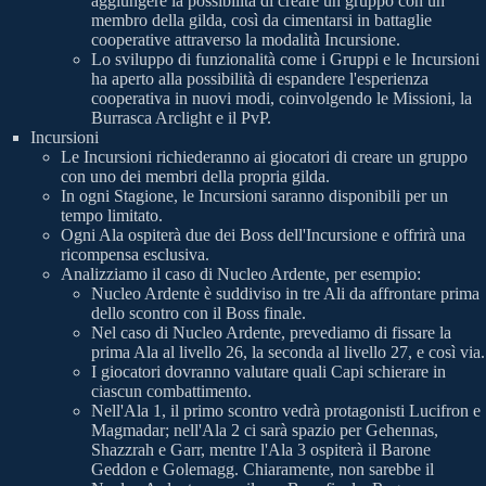
aggiungere la possibilità di creare un gruppo con un
membro della gilda, così da cimentarsi in battaglie
cooperative attraverso la modalità Incursione.
Lo sviluppo di funzionalità come i Gruppi e le Incursioni
ha aperto alla possibilità di espandere l'esperienza
cooperativa in nuovi modi, coinvolgendo le Missioni, la
Burrasca Arclight e il PvP.
Incursioni
Le Incursioni richiederanno ai giocatori di creare un gruppo
con uno dei membri della propria gilda.
In ogni Stagione, le Incursioni saranno disponibili per un
tempo limitato.
Ogni Ala ospiterà due dei Boss dell'Incursione e offrirà una
ricompensa esclusiva.
Analizziamo il caso di Nucleo Ardente, per esempio:
Nucleo Ardente è suddiviso in tre Ali da affrontare prima
dello scontro con il Boss finale.
Nel caso di Nucleo Ardente, prevediamo di fissare la
prima Ala al livello 26, la seconda al livello 27, e così via.
I giocatori dovranno valutare quali Capi schierare in
ciascun combattimento.
Nell'Ala 1, il primo scontro vedrà protagonisti Lucifron e
Magmadar; nell'Ala 2 ci sarà spazio per Gehennas,
Shazzrah e Garr, mentre l'Ala 3 ospiterà il Barone
Geddon e Golemagg. Chiaramente, non sarebbe il