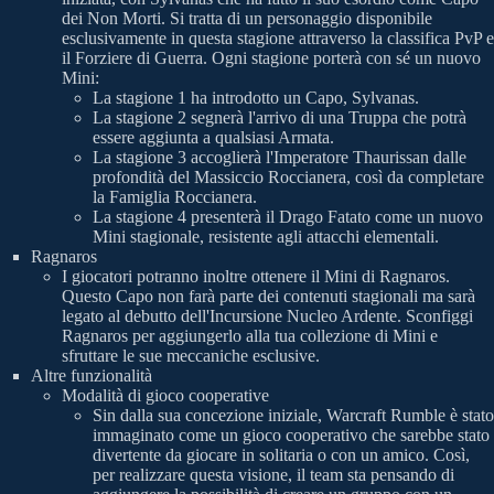
dei Non Morti. Si tratta di un personaggio disponibile
esclusivamente in questa stagione attraverso la classifica PvP e
il Forziere di Guerra. Ogni stagione porterà con sé un nuovo
Mini:
La stagione 1 ha introdotto un Capo, Sylvanas.
La stagione 2 segnerà l'arrivo di una Truppa che potrà
essere aggiunta a qualsiasi Armata.
La stagione 3 accoglierà l'Imperatore Thaurissan dalle
profondità del Massiccio Roccianera, così da completare
la Famiglia Roccianera.
La stagione 4 presenterà il Drago Fatato come un nuovo
Mini stagionale, resistente agli attacchi elementali.
Ragnaros
I giocatori potranno inoltre ottenere il Mini di Ragnaros.
Questo Capo non farà parte dei contenuti stagionali ma sarà
legato al debutto dell'Incursione Nucleo Ardente. Sconfiggi
Ragnaros per aggiungerlo alla tua collezione di Mini e
sfruttare le sue meccaniche esclusive.
Altre funzionalità
Modalità di gioco cooperative
Sin dalla sua concezione iniziale, Warcraft Rumble è stato
immaginato come un gioco cooperativo che sarebbe stato
divertente da giocare in solitaria o con un amico. Così,
per realizzare questa visione, il team sta pensando di