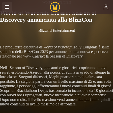
World of Warcraft
World of Warcraft Classic: Season of
Discovery annunciata alla BlizzCon
Blizzard Entertainment
La produttrice esecutiva di
World of Warcraft
Holly Longdale è salita
sul palco della BlizzCon 2023 per annunciare una nuova esperienza
stagionale per
WoW Classic
: la Season of Discovery.
Nella Season of Discovery, giocatori e giocatrici scopriranno nuovi
segreti esplorando Azeroth alla ricerca di abilità in grado di alterare la
loro classe. Stregoni difensori, Maghi guaritori e molto altro sarà
possibile. La stagione partirà con un livello massimo di 25 e, una volta
raggiunto, i personaggi affronteranno i nuovi contenuti finali di gioco!
Scopri un Blackfathom Deeps trasformato in incursione da 10 giocatori
con nuovi boss riprogettati, nuove meccaniche e nuove ricompense.
Dopo non molto, il livello massimo verrà aumentato, portando quindi a
nuovi contenuti di livello massimo da affrontare.