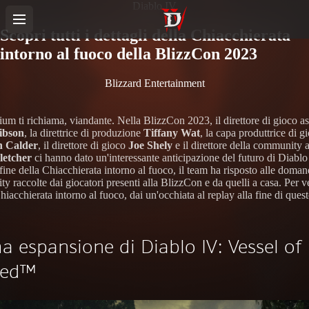
Diablo IV
Scopri tutti i dettagli della Chiacchierata
intorno al fuoco della BlizzCon 2023
Blizzard Entertainment
ium ti richiama, viandante. Nella BlizzCon 2023, il direttore di gioco a
ibson
, la direttrice di produzione
Tiffany Wat
, la capa produttrice di g
h Calder
, il direttore di gioco
Joe Shely
e il direttore della community 
etcher
ci hanno dato un'interessante anticipazione del futuro di Diablo
fine della Chiacchierata intorno al fuoco, il team ha risposto alle doman
 raccolte dai giocatori presenti alla BlizzCon e da quelli a casa. Per v
Chiacchierata intorno al fuoco, dai un'occhiata al replay alla fine di ques
a espansione di Diablo IV: Vessel of
red™