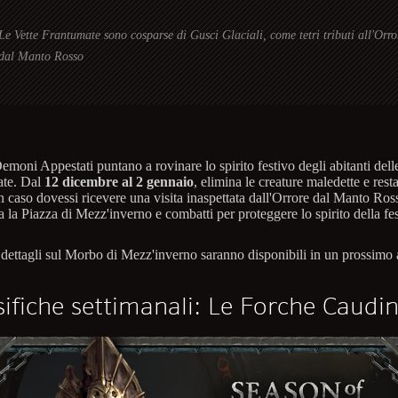
Le Vette Frantumate sono cosparse di Gusci Glaciali, come tetri tributi all'Orro
dal Manto Rosso
emoni Appestati puntano a rovinare lo spirito festivo degli abitanti dell
ate. Dal
12 dicembre al 2 gennaio
, elimina le creature maledette e res
 in caso dovessi ricevere una visita inaspettata dall'Orrore dal Manto Ros
a la Piazza di Mezz'inverno e combatti per proteggere lo spirito della fes
 dettagli sul Morbo di Mezz'inverno saranno disponibili in un prossimo a
sifiche settimanali: Le Forche Caudi