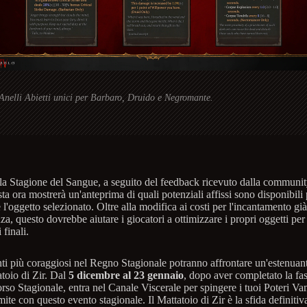
Anelli Abietti unici per Barbaro, Druido e Negromante.
la Stagione del Sangue, a seguito del feedback ricevuto dalla communit
sta ora mostrerà un'anteprima di quali potenziali affissi sono disponibili
 l'oggetto selezionato. Oltre alla modifica ai costi per l'incantamento già 
a, questo dovrebbe aiutare i giocatori a ottimizzare i propri oggetti per 
 finali.
nti più coraggiosi nel Regno Stagionale potranno affrontare un'estenuant
atoio di Zir. Dal
5 dicembre al 23 gennaio
, dopo aver completato la fas
rso Stagionale, entra nel Canale Viscerale per spingere i tuoi Poteri Va
imite con questo evento stagionale. Il Mattatoio di Zir è la sfida definitiv