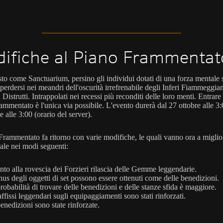
ifiche al Piano Frammentat
sto come Sanctuarium, persino gli individui dotati di una forza mentale 
erdersi nei meandri dell'oscurità irrefrenabile degli Inferi Fiammeggian
 Distrutti. Intrappolati nei recessi più reconditi delle loro menti. Entrare
mmentato è l'unica via possibile. L'evento durerà dal 27 ottobre alle 3:
alle 3:00 (orario del server).
 Frammentato fa ritorno con varie modifiche, le quali vanno ora a miglio
sale nei modi seguenti:
onto alla rovescia dei Forzieri rilascia delle Gemme leggendarie.
nus degli oggetti di set possono essere ottenuti come delle benedizioni.
robabilità di trovare delle benedizioni e delle stanze sfida è maggiore.
affissi leggendari sugli equipaggiamenti sono stati rinforzati.
enedizioni sono state rinforzate.