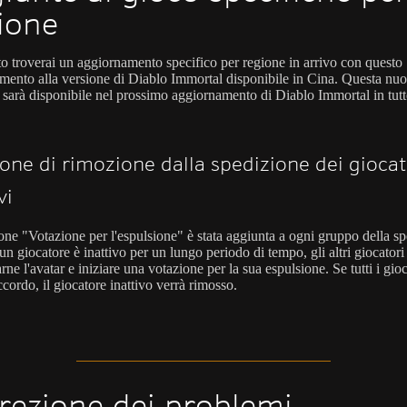
ione
to troverai un aggiornamento specifico per regione in arrivo con questo
mento alla versione di Diablo Immortal disponibile in Cina. Questa nu
 sarà disponibile nel prossimo aggiornamento di Diablo Immortal in tutte
one di rimozione dalla spedizione dei giocat
vi
one "Votazione per l'espulsione" è stata aggiunta a ogni gruppo della sp
n giocatore è inattivo per un lungo periodo di tempo, gli altri giocator
rne l'avatar e iniziare una votazione per la sua espulsione. Se tutti i gioc
cordo, il giocatore inattivo verrà rimosso.
rezione dei problemi