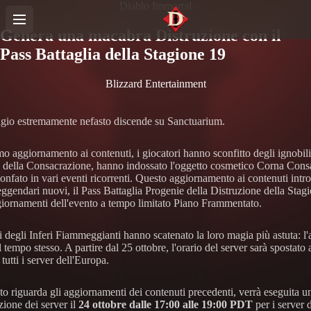
Diablo Immortal
Genera una macabra Distruzione con il
Pass Battaglia della Stagione 19
Blizzard Entertainment
gio estremamente nefasto discende su Sanctuarium.
mo aggiornamento ai contenuti, i giocatori hanno sconfitto degli ignobili 
a della Consacrazione, hanno indossato l'oggetto cosmetico Corna Cons
ionfato in vari eventi ricorrenti. Questo aggiornamento ai contenuti int
eggendari nuovi, il Pass Battaglia Progenie della Distruzione della Stag
giornamenti dell'evento a tempo limitato Piano Frammentato.
i degli Inferi Fiammeggianti hanno scatenato la loro magia più astuta: l'a
il tempo stesso. A partire dal 25 ottobre, l'orario del server sarà spostato 
 tutti i server dell'Europa.
to riguarda gli aggiornamenti dei contenuti precedenti, verrà eseguita u
ione dei server il
24 ottobre dalle 17:00 alle 19:00 PDT
per i server d