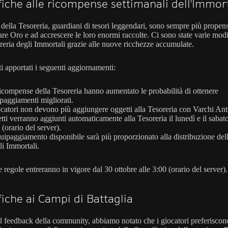
iche alle ricompense settimanali dell'Immor
 della Tesoreria, guardiani di tesori leggendari, sono sempre più propen
re Oro e ad accrescere le loro enormi raccolte. Ci sono state varie mod
oreria degli Immortali grazie alle nuove ricchezze accumulate.
i apportati i seguenti aggiornamenti:
icompense della Tesoreria hanno aumentato le probabilità di ottenere
paggiamenti migliorati.
ocatori non devono più aggiungere oggetti alla Tesoreria con Varchi Anti
tti verranno aggiunti automaticamente alla Tesoreria il lunedì e il sabato
 (orario del server).
uipaggiamento disponibile sarà più proporzionato alla distribuzione dell
gli Immortali.
regole entreranno in vigore dal 30 ottobre alle 3:00 (orario del server).
iche ai Campi di Battaglia
al feedback della community, abbiamo notato che i giocatori preferiscon