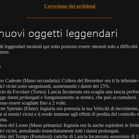
Correzione dei problemi
nuovi oggetti leggendari
ti leggendari mostrati qui sotto possono essere ottenuti solo a difficoltà
riore.
o
o Cadente (Mano secondaria): Collera del Berserker ora ti fa infuriare
ci vicini sono sanguinanti, aumentando i danni del 15%.
io da Focolare (Torso): Lancia Incatenata ora scaglia una lancia perfor
igge danni prolungati e Sanguinamento ai nemici, che può accumularsi.
ono essere scagliate fino a 2 volte.
ore Spietato (Elmo): Ingiuria ora potenzia la tua Velocità di movimento,
i ai nemici vicini e ti rende immune agli effetti di perdita del controllo e
inta.
iera del Leone (Mano primaria): Ingiuria ora fa anche esplodere le ferit
ci vicini, annullando immediatamente tutti i danni prolungati.
io del Tempo (Pantaloni): cariche di Lancia Incatenata aumentate di 1