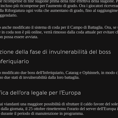
le ricompense di fine stagione prima della fine effettiva della stagione. P
incluso più ricompense per l'aumento di grado. Ora i giocatori ricever
ella Riforgiatura ogni volta che aumentano di grado, fino al raggiungime
ggendario.
anche modificato il sistema di coda per il Campo di Battaglia. Ora, se
 in coda non è più online, verrà rimosso dalla coda attuale per evitare c
on possa essere avviata.
ione della fase di invulnerabilità del boss
nferiquiario
modificato due boss dell'Inferiquiario, Catarag e Ophinneb, in modo 
 due stati di invulnerabilità dalla loro battaglia.
ica dell'ora legale per l'Europa
ai viandanti una maggiore possibilità di sfruttare il caldo favore del sole 
 dalla giornata, il 25 ottobre rimetteremo l'orario del server dell'Europa 
a durante il periodo di manutenzione in programma.