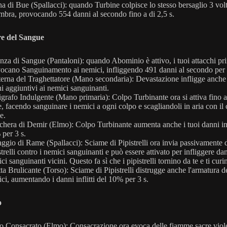
a di Bue (Spallacci): quando Turbine colpisce lo stesso bersaglio 3 volt
bra, provocando 554 danni al secondo fino a di 2,5 s.
re del Sangue
nza di Sangue (Pantaloni): quando Abominio è attivo, i tuoi attacchi pr
ocano Sanguinamento ai nemici, infliggendo 491 danni al secondo per 
erna del Traghettatore (Mano secondaria): Devastazione infligge anche
i aggiuntivi ai nemici sanguinanti.
igrafo Indulgente (Mano primaria): Colpo Turbinante ora si attiva fino a
e, facendo sanguinare i nemici a ogni colpo e scagliandoli in aria con il
e.
hera di Demir (Elmo): Colpo Turbinante aumenta anche i tuoi danni infl
per 3 s.
ggio di Rame (Spallacci): Sciame di Pipistrelli ora invia passivamente 
strelli contro i nemici sanguinanti e può essere attivato per infliggere dan
ci sanguinanti vicini. Questo fa sì che i pipistrelli tornino da te e ti curi
ta Brulicante (Torso): Sciame di Pipistrelli distrugge anche l'armatura d
ci, aumentando i danni inflitti del 10% per 3 s.
o
o Consacrato (Elmo): Consacrazione ora evoca delle fiamme sacre viol