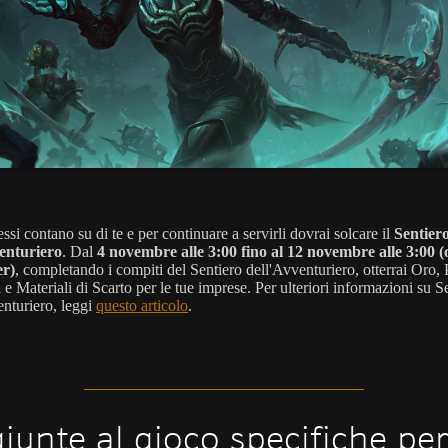
ssi contano su di te e per continuare a servirli dovrai solcare il
Sentier
enturiero
. Dal
4 novembre alle 3:00 fino al 12 novembre alle 3:00 (
er)
, completando i compiti del Sentiero dell'Avventuriero, otterrai Oro,
 e Materiali di Scarto per le tue imprese. Per ulteriori informazioni su S
enturiero, leggi
questo articolo
.
iunte al gioco specifiche pe