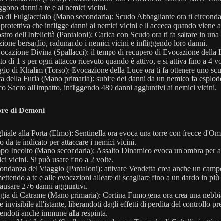
iggono danni a te e ai nemici vicini.
a di Fulgiacciaio (Mano secondaria): Scudo Abbagliante ora ti circonda
 protettiva che infligge danni ai nemici vicini e li acceca quando viene a
stro dell'Infelicità (Pantaloni): Carica con Scudo ora ti fa saltare in una
zione bersaglio, radunando i nemici vicini e infliggendo loro danni.
ocazione Divina (Spallacci): il tempo di recupero di Evocazione della 
tto di 1 s per ogni attacco ricevuto quando è attivo, e si attiva fino a 4 vo
gio di Khalim (Torso): Evocazione della Luce ora ti fa ottenere uno sc
a della Furia (Mano primaria): subire dei danni da un nemico fa esplode
o Sacro all'impatto, infliggendo 489 danni aggiuntivi ai nemici vicini.
ore di Demoni
hiale alla Porta (Elmo): Sentinella ora evoca una torre con frecce d'Om
o da te indicato per attaccare i nemici vicini.
o Incolto (Mano secondaria): Assalto Dinamico evoca un'ombra per at
ci vicini. Si può usare fino a 2 volte.
ndanza del Viaggio (Pantaloni): attivare Vendetta crea anche un campo
ettendo a te e alle evocazioni alleate di scagliare fino a un dardo in più
causare 276 danni aggiuntivi.
gia di Catrame (Mano primaria): Cortina Fumogena ora crea una nebbia
e invisibile all'istante, liberandoti dagli effetti di perdita del controllo pr
endoti anche immune alla respinta.