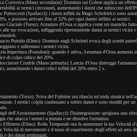
ca Corrosiva (Mano secondaria): Dominio sui Golem applica un effetto
erabilità ai nemici circostanti, aumentando i danni che subiscono dell'8
te Putrescenti (Spallacci): i danni inflitti da Mago Scheletrico sono aume
'8%, e possono arrivare fino al 32% per ogni danno inflitto ai nemici.
so Glaciale (Torso): Armatura d'Ossa si applica come un mantello fatto
 e alle tue evocazioni, infliggendo ripetutamente danni ai nemici vicini e
elandoli.
acro Putrido (Elmo): Dominio sugli Scheletri evoca degli zombi putrefa
eggiano e rallentano i nemici vicini.
zia Imperitura (Pantaloni): quando è attiva, Armatura d'Ossa aumenta 
dice di colpo critico del 20%.
tocciatore Crudele (Mano primaria): Lancia d'Ossa distrugge l'armatura
ci, aumentando i danni critici inflitti del 20% entro 2 s.
stamento (Torso): Nova del Fulmine ora rilascia un'onda sismica nell'a
ostante. I nemici colpiti continuano a subire danni e sono storditi per un
odo.
igli dell'Annientamento (Spallacci): Disintegrazione sprigiona una sfer
gia che attacca i nemici a portata e ne dissolve l'armatura.
o Effimero (Elmo): Bolla Temporale ora fa aumentare la tua Velocità d'a
ua Velocità di movimento e il tasso di esaurimento degli effetti ad area de
ità e dei danni prolungati.