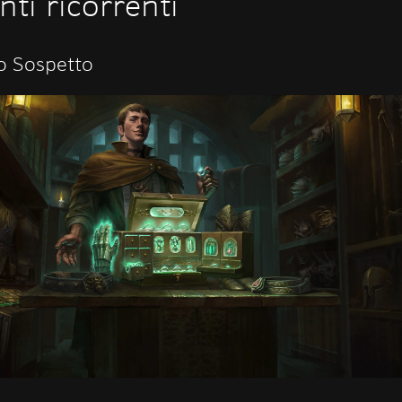
nti ricorrenti
o Sospetto