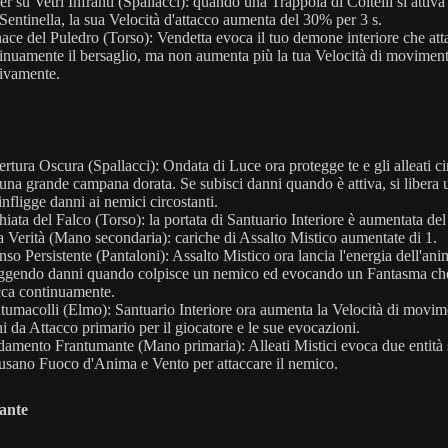
er su Vetri Infranti (Spallacci): quando una Trappola di Coltelli si attiva
Sentinella, la sua Velocità d'attacco aumenta del 30% per 3 s.
ace del Puledro (Torso): Vendetta evoca il tuo demone interiore che att
inuamente il bersaglio, ma non aumenta più la tua Velocità di movimen
ivamente.
rtura Oscura (Spallacci): Ondata di Luce ora protegge te e gli alleati ci
una grande campana dorata. Se subisci danni quando è attiva, si libera 
infligge danni ai nemici circostanti.
hiata del Falco (Torso): la portata di Santuario Interiore è aumentata de
 Verità (Mano secondaria): cariche di Assalto Mistico aumentate di 1.
nso Persistente (Pantaloni): Assalto Mistico ora lancia l'energia dell'ani
iggendo danni quando colpisce un nemico ed evocando un Fantasma ch
cca continuamente.
tumacolli (Elmo): Santuario Interiore ora aumenta la Velocità di movim
i da Attacco primario per il giocatore e le sue evocazioni.
damento Frantumante (Mano primaria): Alleati Mistici evoca due entità s
usano Fuoco d'Anima e Vento per attaccare il nemico.
ante