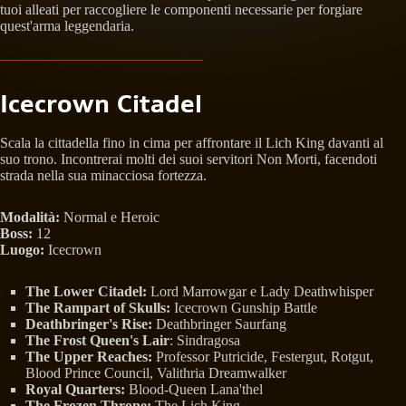
tuoi alleati per raccogliere le componenti necessarie per forgiare
quest'arma leggendaria.
Icecrown Citadel
Scala la cittadella fino in cima per affrontare il Lich King davanti al
suo trono. Incontrerai molti dei suoi servitori Non Morti, facendoti
strada nella sua minacciosa fortezza.
Modalità:
Normal e Heroic
Boss:
12
Luogo:
Icecrown
The Lower Citadel:
Lord Marrowgar e Lady Deathwhisper
The Rampart of Skulls:
Icecrown Gunship Battle
Deathbringer's Rise:
Deathbringer Saurfang
The Frost Queen's Lair
: Sindragosa
The Upper Reaches:
Professor Putricide, Festergut, Rotgut,
Blood Prince Council, Valithria Dreamwalker
Royal Quarters:
Blood-Queen Lana'thel
The Frozen Throne:
The Lich King