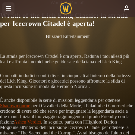
World of Warcraft
Wrath of the Lich King Classic: la strada
per Icecrown Citadel è aperta!
Blizzard Entertainment
La strada per Icecrown Citadel è ora aperta. Raduna i tuoi alleati più
leali e affronta i nemici nelle gelide sale della tana del Lich King.
Combatti in dodici scontri divisi in cinque ali all'interno della fortezza
del Lich King. Giocatori e giocatrici possono affrontare la sfida di
questa incursione in modalità Heroic o Normal.
È anche disponibile la serie di missioni leggendaria per ottenere
Shadowmourne
per i Cavalieri della Morte, i Paladini e i Guerrieri che
credono di avere ciò che serve per impugnare la leggendaria ascia a
due mani. Inizia il tuo viaggio raggiungendo il grado Friendly con la
fazione
Ashen Verdict
. In seguito, parla con l'Highlord Darion
Mograine all'interno dell'incursione Icecrown Citadel per ottenere la
missione "The Sacred and the Corrupt". Avrai bisogno dell'aiuto dei