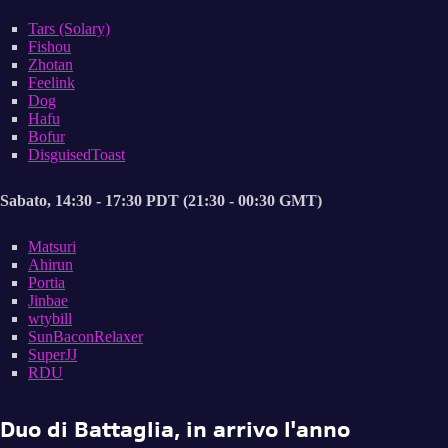
Tars (Solary)
Fishou
Zhotan
Feelink
Dog
Hafu
Bofur
Disguised
Toast
Sabato, 14:30 - 17:30 PDT (21:30 - 00:30 GMT)
Matsuri
Ahirun
Portia
Jinbae
wtybill
SunBaconRelaxer
SuperJJ
RDU
Duo di Battaglia, in arrivo l'anno