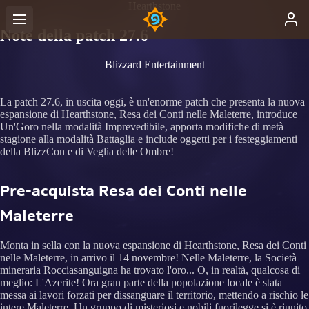
Hearthstone
Note della patch 27.6
Blizzard Entertainment
La patch 27.6, in uscita oggi, è un'enorme patch che presenta la nuova
espansione di Hearthstone, Resa dei Conti nelle Maleterre, introduce
Un'Goro nella modalità Imprevedibile, apporta modifiche di metà
stagione alla modalità Battaglia e include oggetti per i festeggiamenti
della BlizzCon e di Veglia delle Ombre!
Pre-acquista Resa dei Conti nelle
Maleterre
Monta in sella con la nuova espansione di Hearthstone, Resa dei Conti
nelle Maleterre, in arrivo il 14 novembre! Nelle Maleterre, la Società
mineraria Rocciasanguigna ha trovato l'oro... O, in realtà, qualcosa di
meglio: L'Azerite! Ora gran parte della popolazione locale è stata
messa ai lavori forzati per dissanguare il territorio, mettendo a rischio le
intere Maleterre. Un gruppo di misteriosi e nobili fuorilegge si è riunito