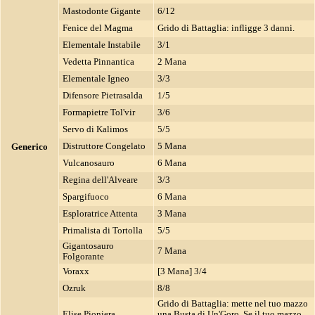
Mastodonte Gigante
6/12
Fenice del Magma
Grido di Battaglia: infligge 3 danni.
Elementale Instabile
3/1
Vedetta Pinnantica
2 Mana
Elementale Igneo
3/3
Difensore Pietrasalda
1/5
Formapietre Tol'vir
3/6
Servo di Kalimos
5/5
Distruttore Congelato
5 Mana
Generico
Vulcanosauro
6 Mana
Regina dell'Alveare
3/3
Spargifuoco
6 Mana
Esploratrice Attenta
3 Mana
Primalista di Tortolla
5/5
Gigantosauro
7 Mana
Folgorante
Voraxx
[3 Mana] 3/4
Ozruk
8/8
Grido di Battaglia: mette nel tuo mazzo
Elise Pioniera
una Busta di Un'Goro. Se il tuo mazzo