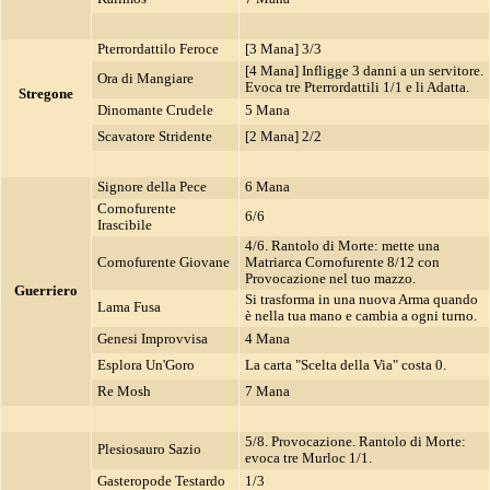
Pterrordattilo Feroce
[3 Mana] 3/3
[4 Mana] Infligge 3 danni a un servitore.
Ora di Mangiare
Evoca tre Pterrordattili 1/1 e li Adatta.
Stregone
Dinomante Crudele
5 Mana
Scavatore Stridente
[2 Mana] 2/2
Signore della Pece
6 Mana
Cornofurente
6/6
Irascibile
4/6. Rantolo di Morte: mette una
Cornofurente Giovane
Matriarca Cornofurente 8/12 con
Provocazione nel tuo mazzo.
Guerriero
Si trasforma in una nuova Arma quando
Lama Fusa
è nella tua mano e cambia a ogni turno.
Genesi Improvvisa
4 Mana
Esplora Un'Goro
La carta "Scelta della Via" costa 0.
Re Mosh
7 Mana
5/8. Provocazione. Rantolo di Morte:
Plesiosauro Sazio
evoca tre Murloc 1/1.
Gasteropode Testardo
1/3