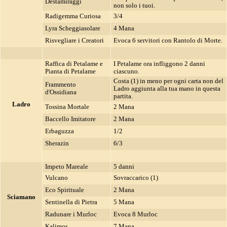
Destamiraggi
non solo i tuoi.
Radigemma Curiosa
3/4
Lyra Scheggiasolare
4 Mana
Risvegliare i Creatori
Evoca 6 servitori con Rantolo di Morte.
Raffica di Petalame e
I Petalame ora infliggono 2 danni
Pianta di Petalame
ciascuno.
Costa (1) in meno per ogni carta non del
Frammento
Ladro aggiunta alla tua mano in questa
d'Ossidiana
partita.
Ladro
Tossina Mortale
2 Mana
Baccello Imitatore
2 Mana
Erbaguzza
1/2
Sherazin
6/3
Impeto Mareale
5 danni
Vulcano
Sovraccarico (1)
Eco Spirituale
2 Mana
Sciamano
Sentinella di Pietra
5 Mana
Radunare i Murloc
Evoca 8 Murloc
Kalimos
7 Mana