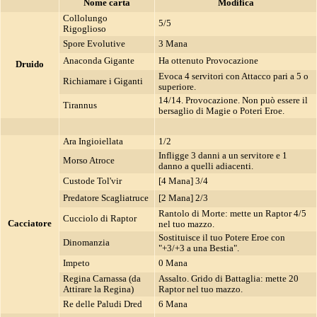
Nome carta
Modifica
Collolungo
5/5
Rigoglioso
Spore Evolutive
3 Mana
Anaconda Gigante
Ha ottenuto Provocazione
Druido
Evoca 4 servitori con Attacco pari a 5 o
Richiamare i Giganti
superiore.
14/14. Provocazione. Non può essere il
Tirannus
bersaglio di Magie o Poteri Eroe.
Ara Ingioiellata
1/2
Infligge 3 danni a un servitore e 1
Morso Atroce
danno a quelli adiacenti.
Custode Tol'vir
[4 Mana] 3/4
Predatore Scagliatruce
[2 Mana] 2/3
Rantolo di Morte: mette un Raptor 4/5
Cucciolo di Raptor
Cacciatore
nel tuo mazzo.
Sostituisce il tuo Potere Eroe con
Dinomanzia
"+3/+3 a una Bestia".
Impeto
0 Mana
Regina Carnassa (da
Assalto. Grido di Battaglia: mette 20
Attirare la Regina)
Raptor nel tuo mazzo.
Re delle Paludi Dred
6 Mana