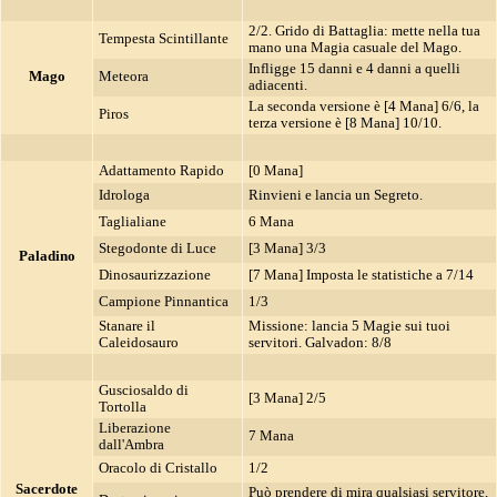
2/2. Grido di Battaglia: mette nella tua
Tempesta Scintillante
mano una Magia casuale del Mago.
Infligge 15 danni e 4 danni a quelli
Mago
Meteora
adiacenti.
La seconda versione è [4 Mana] 6/6, la
Piros
terza versione è [8 Mana] 10/10.
Adattamento Rapido
[0 Mana]
Idrologa
Rinvieni e lancia un Segreto.
Taglialiane
6 Mana
Stegodonte di Luce
[3 Mana] 3/3
Paladino
Dinosaurizzazione
[7 Mana] Imposta le statistiche a 7/14
Campione Pinnantica
1/3
Stanare il
Missione: lancia 5 Magie sui tuoi
Caleidosauro
servitori. Galvadon: 8/8
Gusciosaldo di
[3 Mana] 2/5
Tortolla
Liberazione
7 Mana
dall'Ambra
Oracolo di Cristallo
1/2
Sacerdote
Può prendere di mira qualsiasi servitore,