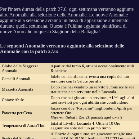
Per l'intera durata della patch 27.6, ogni settimana verranno aggiunte
altre Anomalie alla selezione delle Anomalie. Le nuove Anomalie
aggiunte alla selezione avranno un tasso di apparizione aumentato
durante quella settimana. Questa è l'ultima aggiunta pianificata di
nuove Anomalie in questa Stagione della Battaglia!
Le seguenti Anomalie verranno aggiunte alla selezione delle
Anomalie con la patch 27.6:
Globo della Saggezza
A partire dal turno 6, ottieni occasionalmente utili
Anomalo
Ricariche
!
Inizio combattimento: evoca una copia del tuo
Gemelli Anomali
servitore con la Salute più alta.
Dopo che hai venduto un servitore, fornisce le sue
Mazzetta Anomala
statistiche a un servitore nella Locanda.
Dopo che hai giocato un servitore, +1/+1 agli altri
Chiave Abile
tuoi servitori per ogni abilità che condividono.
Inizia con due "Risparmi" migliorabili. Aprili per
Pancetta per Cena
ottenere Oro!
Risparmi: Ottieni 1 Oro. (Si potenzia ogni turno!)
Inizi al Livello Locanda 4. Ottieni 10 Oro
Temperanza di Aman'Thul
aggiuntivo solo nel tuo primo turno.
All'inizio di ogni turno, un giocatore sceglie una
Scelta del Pubblico
carta di QUALSIASI Livello che TUTTI i giocatori