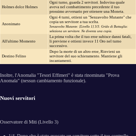
Ogni turno, guarda 2 servitori. Indovina quale
Holmes dolce Holmes
aveva nel combattimento precedente il tuo
prossimo avversario per ottenere una Moneta.
Ogni 4 turni, ottieni un "Senzavolto Mutante" che
copia un servitore a tua scelta.
Anonimato
Senzavolto Mutante: [Livello 1] 3/3. Grido di Battaglia:
seleziona un servitore. Ne diventa una copia.
La prima volta che il tuo eroe subisce danni fatali,
All'ultimo Momento
li previene e ottieni invece 11 Oro nel turno
successivo.
Dopo la morte di un altro eroe, Rinvieni un
Destino Felino
servitore del suo schieramento. Mantiene gli
incantamenti.
Inoltre, l'Anomalia "Tesori Effimeri" è stata rinominata "Prova
Anomala" (nessun cambiamento funzionale).
Nuovi servitori
Osservatore di Miti (Livello 3)
1/4. Dopo che è stato evocato un servitore sotto il tuo controllo