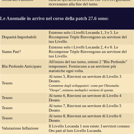
riceveranno alla fine del turno.
Le Anomalie in arrivo nel corso della patch 27.6 sono:
Esistono solo i Livelli Locanda 1, 3 e 5. Le
Disparità Improbabili
Ricompense Triple Rinvengono un servitore del
tuo Livello.
Esistono solo i Livelli Locanda 2, 4 e 6. Le
Siamo Pari?
Ricompense Triple Rinvengono un servitore del
tuo Livello.
All'inizio del tuo turno, ottieni 2 "Blu Profondo"
Blu Profondo Anticipato
temporanei. Forniscono a un servitore più
statistiche ogni volta.
Al turno 5, Rinvieni un servitore di Livello 3
Dorato.
Tesoro
Commento degli sviluppatori: come per l'Anomalia
"Ooops", esistono molteplici versioni di questa.
Al turno 6, Rinvieni un servitore di Livello 4
Tesoro
Dorato.
Al turno 7, Rinvieni un servitore di Livello 5
Tesoro
Dorato.
Al turno 8, Rinvieni un servitore di Livello 6
Tesoro
Dorato.
Il Livello Locanda 1 non esiste. I servitori costano
Valutazione Inflazione
Oro pari al loro Livello Locanda.