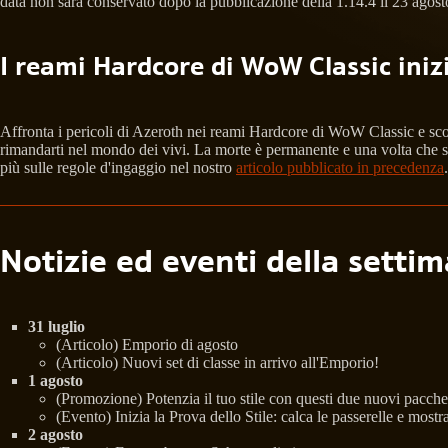
data non sarà conservato dopo la pubblicazione della 1.14.4 il 23 agost
I reami Hardcore di WoW Classic inizi
Affronta i pericoli di Azeroth nei reami Hardcore di WoW Classic e scopr
rimandarti nel mondo dei vivi. La morte è permanente e una volta che si 
più sulle regole d'ingaggio nel nostro
articolo pubblicato in precedenza
.
Notizie ed eventi della setti
31 luglio
(Articolo) Emporio di agosto
(Articolo) Nuovi set di classe in arrivo all'Emporio!
1 agosto
(Promozione) Potenzia il tuo stile con questi due nuovi pacchet
(Evento) Inizia la Prova dello Stile: calca le passerelle e mostra 
2 agosto