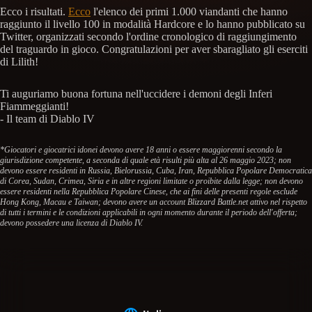
Ecco i risultati.
Ecco
l'elenco dei primi 1.000 viandanti che hanno
raggiunto il livello 100 in modalità Hardcore e lo hanno pubblicato su
Twitter, organizzati secondo l'ordine cronologico di raggiungimento
del traguardo in gioco. Congratulazioni per aver sbaragliato gli eserciti
di Lilith!
Ti auguriamo buona fortuna nell'uccidere i demoni degli Inferi
Fiammeggianti!
- Il team di Diablo IV
*Giocatori e giocatrici idonei devono avere 18 anni o essere maggiorenni secondo la
giurisdizione competente, a seconda di quale età risulti più alta al 26 maggio 2023; non
devono essere residenti in Russia, Bielorussia, Cuba, Iran, Repubblica Popolare Democratica
di Corea, Sudan, Crimea, Siria e in altre regioni limitate o proibite dalla legge; non devono
essere residenti nella Repubblica Popolare Cinese, che ai fini delle presenti regole esclude
Hong Kong, Macau e Taiwan; devono avere un account Blizzard Battle.net attivo nel rispetto
di tutti i termini e le condizioni applicabili in ogni momento durante il periodo dell'offerta;
devono possedere una licenza di Diablo IV.