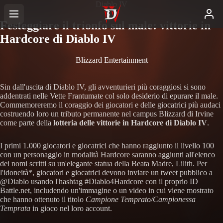
Diablo IV
Festeggiare il trionfo sul male: vittorie in
Hardcore di Diablo IV
Blizzard Entertainment
Sin dall'uscita di Diablo IV, gli avventurieri più coraggiosi si sono
addentrati nelle Vette Frantumate col solo desiderio di epurare il male.
Commemoreremo il coraggio dei giocatori e delle giocatrici più audaci
costruendo loro un tributo permanente nel campus Blizzard di Irvine
come parte della
lotteria delle vittorie in Hardcore di Diablo IV
.
I primi 1.000 giocatori e giocatrici che hanno raggiunto il livello 100
con un personaggio in modalità Hardcore saranno aggiunti all'elenco
dei nomi scritti su un'elegante statua della Beata Madre, Lilith. Per
l'idoneità*, giocatori e giocatrici devono inviare un tweet pubblico a
@Diablo usando l'hashtag #Diablo4Hardcore con il proprio ID
Battle.net, includendo un'immagine o un video in cui viene mostrato
che hanno ottenuto il titolo
Campione Temprato/Campionessa
Temprata
in gioco nel loro account.