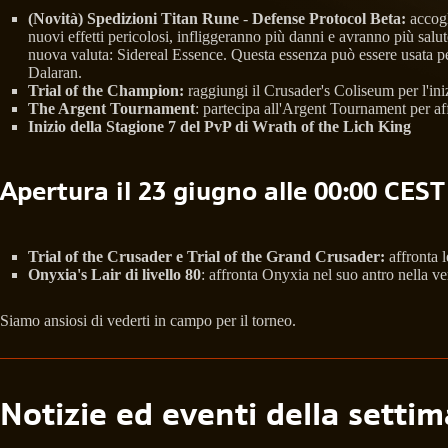
(Novità) Spedizioni Titan Rune
-
Defense Protocol Beta:
accogl
nuovi effetti pericolosi, infliggeranno più danni e avranno più salu
nuova valuta: Sidereal Essence. Questa essenza può essere usata pe
Dalaran.
Trial of the Champion:
raggiungi il Crusader's Coliseum per l'in
The Argent Tournament
: partecipa all'Argent Tournament per aff
Inizio della Stagione 7 del PvP di Wrath of the Lich King
Apertura il 23 giugno alle 00:00 CEST
Trial of the Crusader e Trial of the Grand Crusader:
affronta l
Onyxia's Lair di livello 80
: affronta Onyxia nel suo antro nella ve
Siamo ansiosi di vederti in campo per il torneo.
Notizie ed eventi della setti