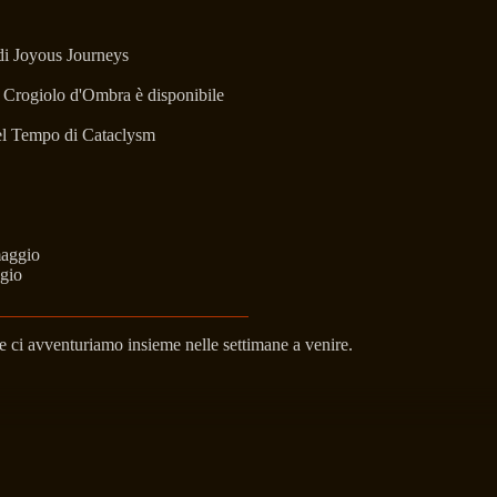
 di Joyous Journeys
il Crogiolo d'Ombra è disponibile
nel Tempo di Cataclysm
maggio
gio
re ci avventuriamo insieme nelle settimane a venire.