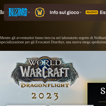
In via di sviluppo: Fratture nel Tempo
Mentre gli avventurieri fanno breccia nel laboratorio segreto di Neltha
specializzazione per gli Evocatori Dracthyr, una nuova mega spedizione -