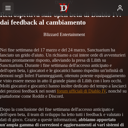
Diablo IV
Retrospettiva sull'open beta di Diablo IV:
dai feedback al cambiamento
Blizzard Entertainment
Nei fine settimana del 17 marzo e del 24 marzo, Sanctuarium ha
lanciato un grido d'aiuto. Un richiamo a cui intere orde di avventurieri
hanno prontamente risposto, alleviando la presa di Lilith su
Sanctuarium. Durante i fine settimana dell'accesso anticipato e
dell'open beta, i giocatori e le giocatrici hanno rispedito un'infinità di
demoni negli Inferi Fiammeggianti, ottenuto potente equipaggiamento
e visto essere messo in atto il grande piano di Lilith con i loro occhi.
Molti giocatori e giocatrici hanno inoltre dedicato del tempo a lasciarci
dei preziosi feedback nei nostri
forum ufficiali di Diablo IV
, nonché su
piattaforme come Reddit e Discord.
Dopo la conclusione dei fine settimana dell'accesso anticipato e
dell'open beta, il team di sviluppo ha letto tutti i feedback e valutato i
dati di gioco. Grazie a queste informazioni,
abbiamo apportato
un'ampia gamma di correzioni e aggiornamenti ai vari sistemi di