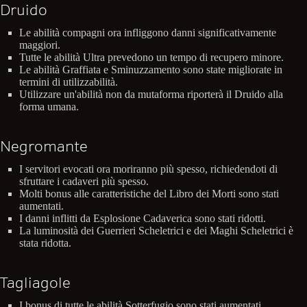
Druido
Le abilità compagni ora infliggono danni significativamente
maggiori.
Tutte le abilità Ultra prevedono un tempo di recupero minore.
Le abilità Graffiata e Sminuzzamento sono state migliorate in
termini di utilizzabilità.
Utilizzare un'abilità non da mutaforma riporterà il Druido alla
forma umana.
Negromante
I servitori evocati ora moriranno più spesso, richiedendoti di
sfruttare i cadaveri più spesso.
Molti bonus alle caratteristiche del Libro dei Morti sono stati
aumentati.
I danni inflitti da Esplosione Cadaverica sono stati ridotti.
La luminosità dei Guerrieri Scheletrici e dei Maghi Scheletrici è
stata ridotta.
Tagliagole
I bonus di tutte le abilità Sotterfugio sono stati aumentati.