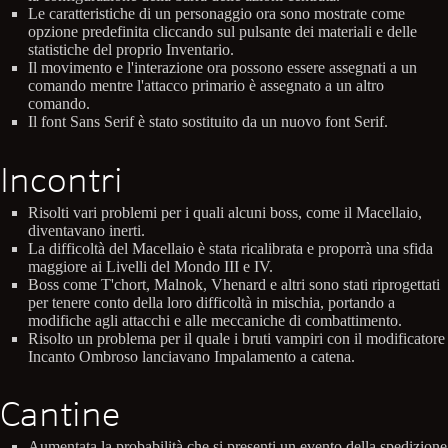
Le caratteristiche di un personaggio ora sono mostrate come
opzione predefinita cliccando sul pulsante dei materiali e delle
statistiche del proprio Inventario.
Il movimento e l'interazione ora possono essere assegnati a un
comando mentre l'attacco primario è assegnato a un altro
comando.
Il font Sans Serif è stato sostituito da un nuovo font Serif.
Incontri
Risolti vari problemi per i quali alcuni boss, come il Macellaio,
diventavano inerti.
La difficoltà del Macellaio è stata ricalibrata e proporrà una sfida
maggiore ai Livelli del Mondo III e IV.
Boss come T'chort, Malnok, Vhenard e altri sono stati riprogettati
per tenere conto della loro difficoltà in mischia, portando a
modifiche agli attacchi e alle meccaniche di combattimento.
Risolto un problema per il quale i bruti vampiri con il modificatore
Incanto Ombroso lanciavano Impalamento a catena.
Cantine
Aumentata la probabilità che si presenti un evento della spedizione